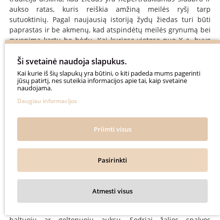
aukso ratas, kuris reiškia amžiną meilės ryšį tarp
sutuoktinių. Pagal naujausią istoriją žydų žiedas turi būti
paprastas ir be akmenų, kad atspindėtų meilės grynumą bei
gyvenimą kartu be bėdų. Kai kuriose vietose nuo X a. buvo
prasidėjusi tradicija naudoti didelį, ornamentinį ceremoninį
žiedą. Tai buvo toks sudėtingas ir brangus žiedas, kad
Ši svetainė naudoja slapukus.
dažnai vieno miesto gyventojai turėjo bendrą žiedą,
Kai kurie iš šių slapukų yra būtini, o kiti padeda mums pagerinti
jūsų patirtį, nes suteikia informacijos apie tai, kaip svetainė
naudojamą visoms santuokoms. Šio žiedo konstrukcija buvo
naudojama.
panaši į stogą. Manoma, kad tai simbolizavo namus. Įdomu
Daugiau informacijos
tai, kad Vakarų valstybėse vyrai vestuvinius žiedus pradėjo
nešioti po Antrojo pasaulinio karo – kaip priminimą apie
savo žmoną ir šeimą.
Priimti visus
2026-AISIAS VESTUVINIAI ŽIEDAI TAMPA
Pasirinkti
ASMENIŠKESNI
Vestuviniai žiedai
neįsivaizduojami be brangakmenių, o
Atmesti visus
šiais, 2026-iais metais žiedus puošia safyrai, rubinai,
smaragdai. Jie traukia akį ir žavingai kontrastuoja su
baltuoju ar geltonuoju auksu. Sodriai žalios spalvos