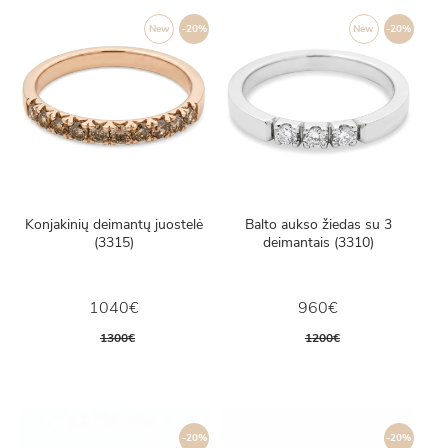
New
-20%
New
-20%
Konjakinių deimantų juostelė
Balto aukso žiedas su 3
(3315)
deimantais (3310)
1040€
960€
1300€
1200€
-20%
-20%