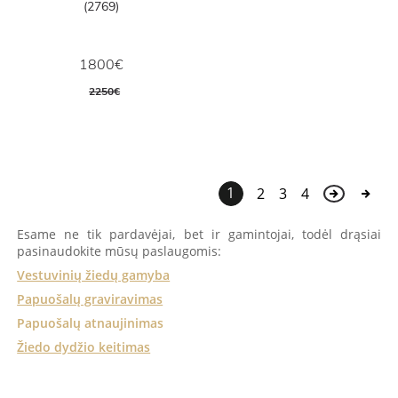
(2769)
1800€
2250€
1
2
3
4
Esame ne tik pardavėjai, bet ir gamintojai, todėl drąsiai
pasinaudokite mūsų paslaugomis:
Vestuvinių žiedų gamyba
Papuošalų graviravimas
Papuošalų atnaujinimas
Žiedo dydžio keitimas