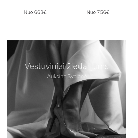
Nuo
668€
Nuo
756€
Vestuviniai žiedai jums
Auksinė Svajonė