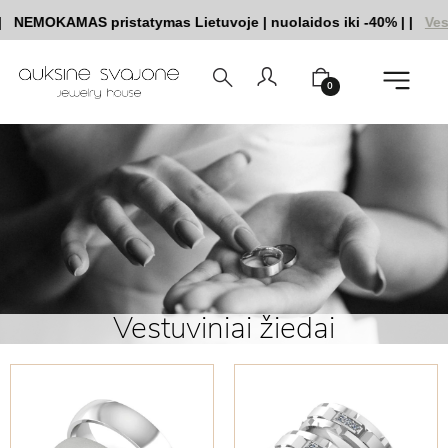
MOKAMAS pristatymas Lietuvoje
|
nuolaidos iki -40%
|
|
Vestuvin
0
Vestuviniai žiedai