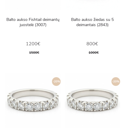
Balto aukso Fishtail deimantų
Balto aukso žiedas su 5
juostelė (3007)
deimantais (2843)
1200€
800€
1500€
1000€
-20%
-20%