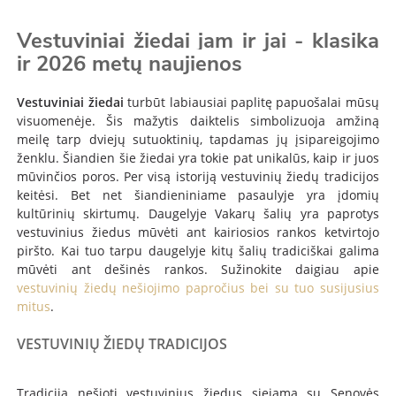
Vestuviniai žiedai jam ir jai - klasika
ir 2026 metų naujienos
Vestuviniai žiedai
turbūt
labiausiai paplitę papuošalai mūsų
visuomenėje. Šis mažytis daiktelis simbolizuoja amžiną
meilę tarp dviejų sutuoktinių, tapdamas jų įsipareigojimo
ženklu. Šiandien šie žiedai yra tokie pat unikalūs, kaip ir juos
mūvinčios poros. Per visą istoriją vestuvinių žiedų tradicijos
keitėsi. Bet net šiandieniniame pasaulyje yra įdomių
kultūrinių skirtumų. Daugelyje Vakarų šalių yra paprotys
vestuvinius žiedus mūvėti ant kairiosios rankos ketvirtojo
piršto. Kai tuo tarpu daugelyje kitų šalių tradiciškai galima
mūvėti ant dešinės rankos. Sužinokite daigiau apie
vestuvinių žiedų nešiojimo papročius bei su tuo susijusius
mitus
.
VESTUVINIŲ ŽIEDŲ TRADICIJOS
Tradicija nešioti vestuvinius žiedus siejama su Senovės