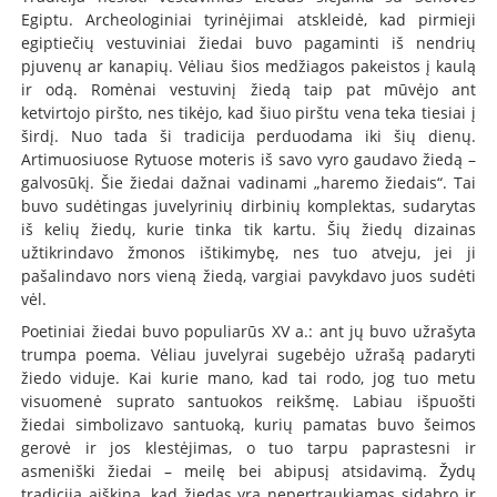
Egiptu. Archeologiniai tyrinėjimai atskleidė, kad pirmieji
egiptiečių vestuviniai žiedai buvo pagaminti iš nendrių
pjuvenų ar kanapių. Vėliau šios medžiagos pakeistos į kaulą
ir odą. Romėnai vestuvinį žiedą taip pat mūvėjo ant
ketvirtojo piršto, nes tikėjo, kad šiuo pirštu vena teka tiesiai į
širdį. Nuo tada ši tradicija perduodama iki šių dienų.
Artimuosiuose Rytuose moteris iš savo vyro gaudavo žiedą –
galvosūkį. Šie žiedai dažnai vadinami „haremo žiedais“. Tai
buvo sudėtingas juvelyrinių dirbinių komplektas, sudarytas
iš kelių žiedų, kurie tinka tik kartu. Šių žiedų dizainas
užtikrindavo žmonos ištikimybę, nes tuo atveju, jei ji
pašalindavo nors vieną žiedą, vargiai pavykdavo juos sudėti
vėl.
Poetiniai žiedai buvo populiarūs XV a.: ant jų buvo užrašyta
trumpa poema. Vėliau juvelyrai sugebėjo užrašą padaryti
žiedo viduje. Kai kurie mano, kad tai rodo, jog tuo metu
visuomenė suprato santuokos reikšmę. Labiau išpuošti
žiedai simbolizavo santuoką, kurių pamatas buvo šeimos
gerovė ir jos klestėjimas, o tuo tarpu paprastesni ir
asmeniški žiedai – meilę bei abipusį atsidavimą. Žydų
tradicija aiškina, kad žiedas yra nepertraukiamas sidabro ir