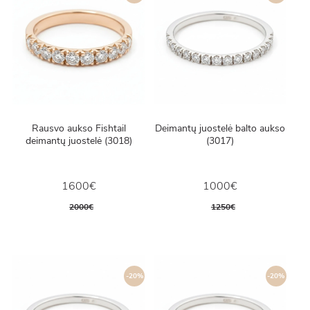
Rausvo aukso Fishtail
Deimantų juostelė balto aukso
deimantų juostelė (3018)
(3017)
1600€
1000€
2000€
1250€
-20%
-20%