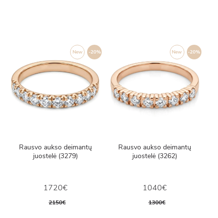
New
-20%
New
-20%
Rausvo aukso deimantų
Rausvo aukso deimantų
juostelė (3279)
juostelė (3262)
1720€
1040€
2150€
1300€