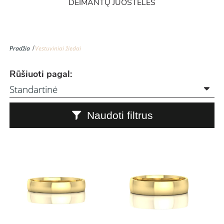
DEIMANTŲ JUOSTELĖS
Pradžia
Vestuviniai žiedai
Rūšiuoti pagal:
Naudoti filtrus