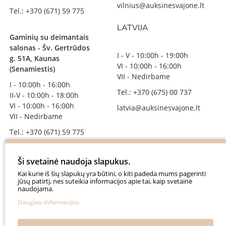
vilnius@auksinesvajone.lt
Tel.: +370 (671) 59 775
LATVIJA
Gaminių su deimantais
salonas - Šv. Gertrūdos
I - V - 10:00h - 19:00h
g. 51A, Kaunas
VI - 10:00h - 16:00h
(Senamiestis)
VII - Nedirbame
I - 10:00h - 16:00h
Tel.: +370 (675) 00 737
II-V - 10:00h - 18:00h
VI - 10:00h - 16:00h
latvia@auksinesvajone.lt
VII - Nedirbame
Tel.: +370 (671) 59 775
info@auksinesvajone.lt
Ši svetainė naudoja slapukus.
SEKITE MUS
Kai kurie iš šių slapukų yra būtini, o kiti padeda mums pagerinti
jūsų patirtį, nes suteikia informacijos apie tai, kaip svetainė
naudojama.
auksinesvajone
Daugiau informacijos
auksine_svajone