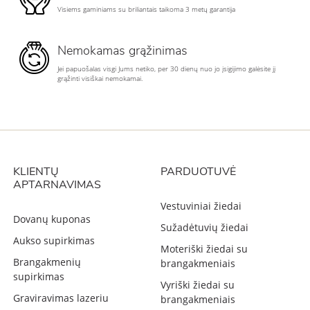
Visiems gaminiams su briliantais taikoma 3 metų garantija
Nemokamas grąžinimas
Jei papuošalas visgi Jums netiko, per 30 dienų nuo jo įsigijimo galėsite jį
grąžinti visiškai nemokamai.
KLIENTŲ
PARDUOTUVĖ
APTARNAVIMAS
Vestuviniai žiedai
Dovanų kuponas
Sužadėtuvių žiedai
Aukso supirkimas
Moteriški žiedai su
Brangakmenių
brangakmeniais
supirkimas
Vyriški žiedai su
Graviravimas lazeriu
brangakmeniais