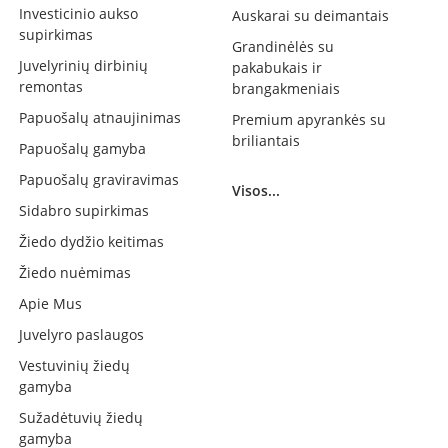
Investicinio aukso
Auskarai su deimantais
supirkimas
Grandinėlės su
Juvelyrinių dirbinių
pakabukais ir
remontas
brangakmeniais
Papuošalų atnaujinimas
Premium apyrankės su
briliantais
Papuošalų gamyba
Papuošalų graviravimas
Visos...
Sidabro supirkimas
Žiedo dydžio keitimas
Žiedo nuėmimas
Apie Mus
Juvelyro paslaugos
Vestuvinių žiedų
gamyba
Sužadėtuvių žiedų
gamyba