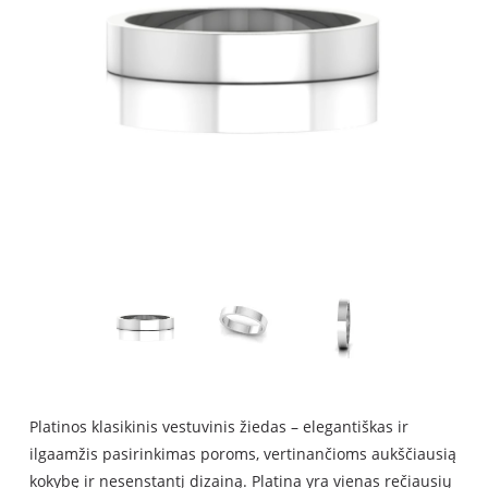
Platinos klasikinis vestuvinis žiedas – elegantiškas ir
ilgaamžis pasirinkimas poroms, vertinančioms aukščiausią
kokybę ir nesenstantį dizainą. Platina yra vienas rečiausių