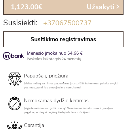
1,123.00€
Užsakyti
Susisiekti:
+37067500737
Susitikimo registravimas
Mėnesio įmoka nuo 54.66 €
Paskolos laikotarpis 24 mėnesių
Papuošalų priežiūra
Įsigijus mūsų gamintus papuošalus juos prižiūrėsime mes, pakaks atvykti
pas mus, gaminius atnaujinsime nemokamai
Nemokamas dydžio keitimas
Įsigijote netinkamo dydžio žiedą? Nemokamai išmatuosime ir juvelyro
pagalba perdarysime jūsų žiedą tobulam mūvėjimui.
Garantija