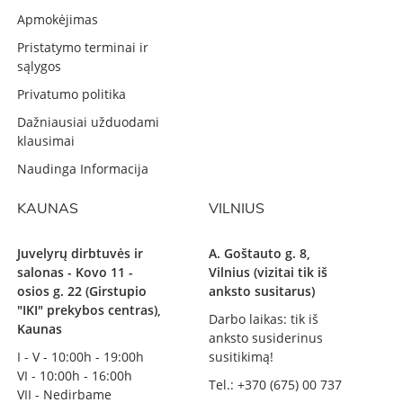
Apmokėjimas
Pristatymo terminai ir
sąlygos
Privatumo politika
Dažniausiai užduodami
klausimai
Naudinga Informacija
KAUNAS
VILNIUS
Juvelyrų dirbtuvės ir
A. Goštauto g. 8,
salonas - Kovo 11 -
Vilnius (vizitai tik iš
osios g. 22 (Girstupio
anksto susitarus)
"IKI" prekybos centras),
Darbo laikas: tik iš
Kaunas
anksto susiderinus
I - V - 10:00h - 19:00h
susitikimą!
VI - 10:00h - 16:00h
Tel.: +370 (675) 00 737
VII - Nedirbame