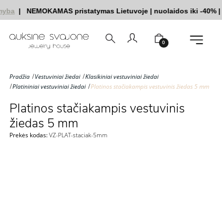
yba
|
NEMOKAMAS pristatymas Lietuvoje
|
nuolaidos iki -40%
|
|
0
Pradžia
Vestuviniai žiedai
Klasikiniai vestuviniai žiedai
Platininiai vestuviniai žiedai
Platinos stačiakampis vestuvinis žiedas 5 mm
Platinos stačiakampis vestuvinis
žiedas 5 mm
Prekės kodas:
VZ-PLAT-staciak-5mm