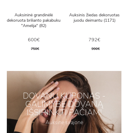
Auksininė grandinėlė
Auksinis žiedas dekoruotas
dekoruota brilianto pakabuku
juodu deimantu (1171)
"Amelija" (82)
600€
792€
750€
990€
DOVANŲ KUPONAS -
GALIMYBĖ DOVANĄ
IŠSIRINKTI PAČIAM!
Auksinė svajonė