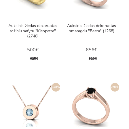
Auksinis žiedas dekoruotas
Auksinis žiedas dekoruotas
rožiniu safyru "Kleopatra"
smaragdu "Beata" (1268)
(2748)
500€
656€
625€
820€
-20%
-20%