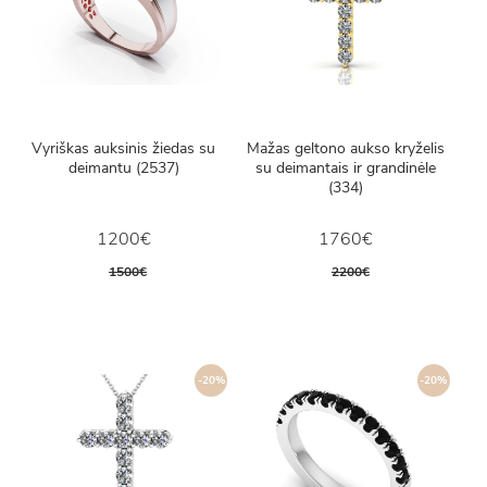
Vyriškas auksinis žiedas su
Mažas geltono aukso kryželis
deimantu (2537)
su deimantais ir grandinėle
(334)
1200€
1760€
1500€
2200€
-20%
-20%