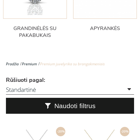
GRANDINĖLĖS SU
APYRANKĖS
PAKABUKAIS
Pradžia
Premium
Premium juvelyrika su brangakmeniais
Rūšiuoti pagal:
Naudoti filtrus
-20%
-20%