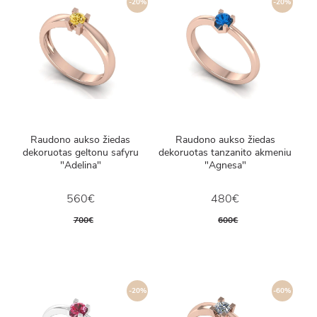
-20%
-20%
Raudono aukso žiedas
Raudono aukso žiedas
dekoruotas geltonu safyru
dekoruotas tanzanito akmeniu
"Adelina"
"Agnesa"
560€
480€
700€
600€
-20%
-60%