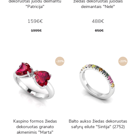
dekoruotas juodu deimantu
žiedas dekoruotas juodais
"Patricija"
deimantais "Nelė"
1596€
488€
1995€
650€
-20%
-20%
Kaspino formos žiedas
Balto aukso žiedas dekoruotas
dekoruotas granato
safyrų eilute "Sintija" (2752)
akmenimis "Marta"