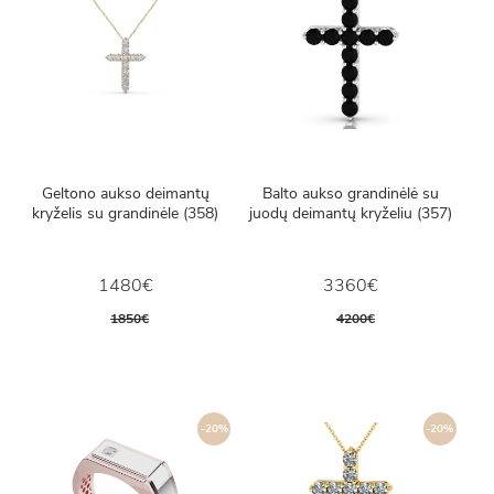
Geltono aukso deimantų
Balto aukso grandinėlė su
kryželis su grandinėle (358)
juodų deimantų kryželiu (357)
1480€
3360€
1850€
4200€
-20%
-20%