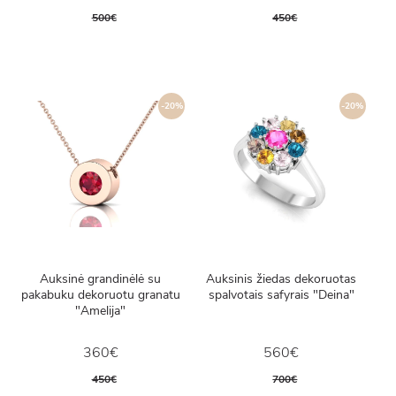
500€
450€
-20%
-20%
Auksinė grandinėlė su
Auksinis žiedas dekoruotas
pakabuku dekoruotu granatu
spalvotais safyrais "Deina"
"Amelija"
360€
560€
450€
700€