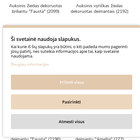
Auksinis žiedas dekoruotas
Auksinis vyriškas žiedas
briliantu "Fausta" (2099)
dekoruotas deimantais (2192)
800€
2400€
Ši svetainė naudoja slapukus.
1000€
3000€
Kai kurie iš šių slapukų yra būtini, o kiti padeda mums pagerinti
jūsų patirtį, nes suteikia informacijos apie tai, kaip svetainė
naudojama.
Daugiau informacijos
-20%
-20%
Priimti visus
Pasirinkti
Atmesti visus
Auksinis žiedas su juodu
Geltono aukso grandinėlė su
deimantu "Fausta" (2196)
deimantu "Amelija" (277)