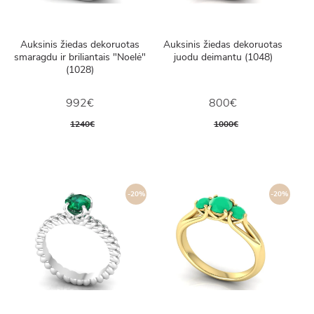
Auksinis žiedas dekoruotas
Auksinis žiedas dekoruotas
smaragdu ir briliantais "Noelė"
juodu deimantu (1048)
(1028)
992€
800€
1240€
1000€
-20%
-20%