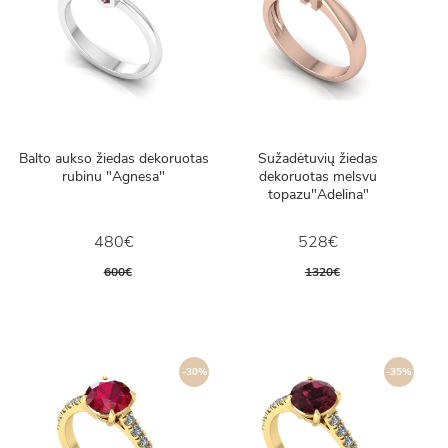
Balto aukso žiedas dekoruotas
Sužadėtuvių žiedas
rubinu "Agnesa"
dekoruotas melsvu
topazu"Adelina"
480€
528€
600€
1320€
-30%
-35%