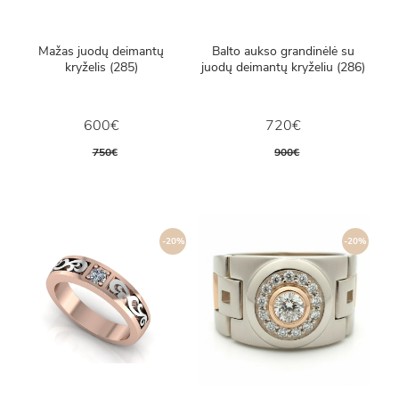
Mažas juodų deimantų
Balto aukso grandinėlė su
kryželis (285)
juodų deimantų kryželiu (286)
600€
720€
750€
900€
-20%
-20%