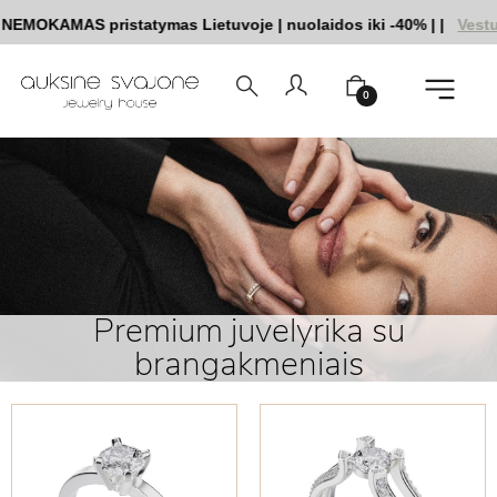
KAMAS pristatymas Lietuvoje
|
nuolaidos iki -40%
|
|
Vestuvinių
0
Premium juvelyrika su
brangakmeniais