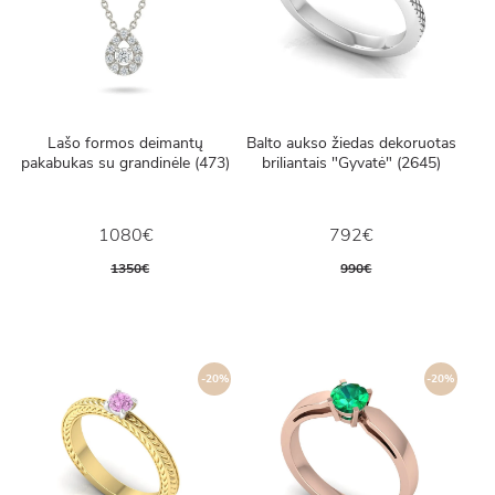
Lašo formos deimantų
Balto aukso žiedas dekoruotas
pakabukas su grandinėle (473)
briliantais "Gyvatė" (2645)
1080€
792€
1350€
990€
-20%
-20%