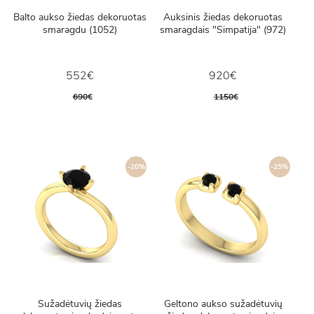
Balto aukso žiedas dekoruotas
Auksinis žiedas dekoruotas
smaragdu (1052)
smaragdais "Simpatija" (972)
552€
920€
690€
1150€
-20%
-25%
Sužadėtuvių žiedas
Geltono aukso sužadėtuvių