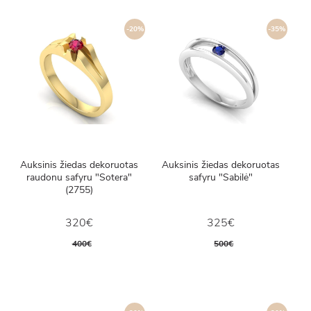
-20%
-35%
Auksinis žiedas dekoruotas
Auksinis žiedas dekoruotas
raudonu safyru "Sotera"
safyru "Sabilė"
(2755)
320€
325€
400€
500€