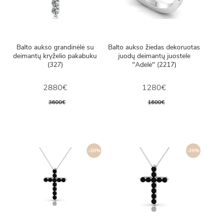
Balto aukso grandinėlė su
Balto aukso žiedas dekoruotas
deimantų kryželio pakabuku
juodų deimantų juostele
(327)
"Adelė" (2217)
2880€
1280€
3600€
1600€
-20%
-20%