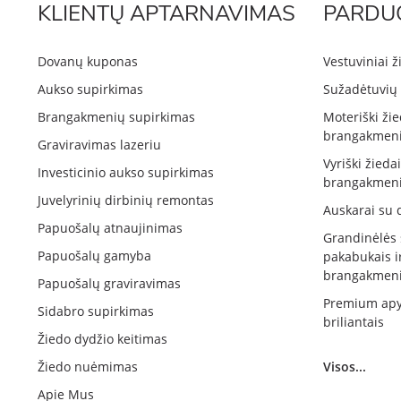
KLIENTŲ APTARNAVIMAS
PARDU
Dovanų kuponas
Vestuviniai ž
Aukso supirkimas
Sužadėtuvių 
Brangakmenių supirkimas
Moteriški žie
brangakmeni
Graviravimas lazeriu
Vyriški žieda
Investicinio aukso supirkimas
brangakmeni
Juvelyrinių dirbinių remontas
Auskarai su 
Papuošalų atnaujinimas
Grandinėlės
Papuošalų gamyba
pakabukais i
brangakmeni
Papuošalų graviravimas
Premium apy
Sidabro supirkimas
briliantais
Žiedo dydžio keitimas
Žiedo nuėmimas
Visos...
Apie Mus