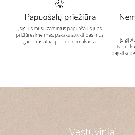
Papuošalų priežiūra
Nem
Įsigijus mūsų gamintus papuošalus juos
prižiūrėsime mes, pakaks atvykti pas mus,
Įsigijo
gaminius atnaujinsime nemokamai
Nemokam
pagalba pe
Vestuviniai