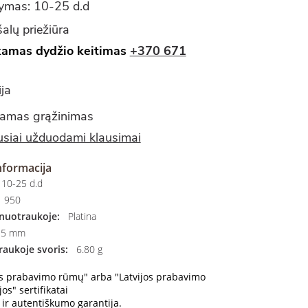
tymas: 10-25 d.d
alų priežiūra
amas dydžio keitimas
+370 671
ja
amas grąžinimas
siai užduodami klausimai
nformacija
10-25 d.d
950
nuotraukoje:
Platina
5 mm
aukoje svoris:
6.80 g
os prabavimo rūmų" arba "Latvijos prabavimo
os" sertifikatai
ir autentiškumo garantija.