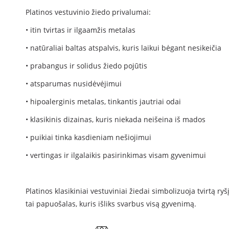
Platinos vestuvinio žiedo privalumai:
• itin tvirtas ir ilgaamžis metalas
• natūraliai baltas atspalvis, kuris laikui bėgant nesikeičia
• prabangus ir solidus žiedo pojūtis
• atsparumas nusidėvėjimui
• hipoalerginis metalas, tinkantis jautriai odai
• klasikinis dizainas, kuris niekada neišeina iš mados
• puikiai tinka kasdieniam nešiojimui
• vertingas ir ilgalaikis pasirinkimas visam gyvenimui
Platinos klasikiniai vestuviniai žiedai simbolizuoja tvirtą ryš
tai papuošalas, kuris išliks svarbus visą gyvenimą.