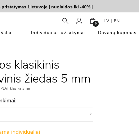
atymas Lietuvoje
|
nuolaidos iki -40%
|
LV
|
EN
0
šalai
Individualūs užsakymai
Dovanų kuponas
os klasikinis
vinis žiedas 5 mm
PLAT-klasika-5mm
inkimai:
ma individualiai