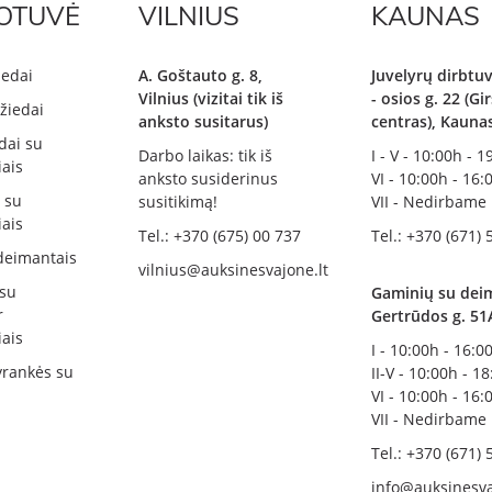
OTUVĖ
VILNIUS
KAUNAS
iedai
A. Goštauto g. 8,
Juvelyrų dirbtuv
Vilnius (vizitai tik iš
- osios g. 22 (G
žiedai
anksto susitarus)
centras), Kauna
dai su
Darbo laikas: tik iš
I - V - 10:00h - 
ais
anksto susiderinus
VI - 10:00h - 16:
i su
susitikimą!
VII - Nedirbame
ais
Tel.: +370 (675) 00 737
Tel.: +370 (671) 
deimantais
vilnius@auksinesvajone.lt
 su
Gaminių su deim
r
Gertrūdos g. 51
ais
I - 10:00h - 16:0
rankės su
II-V - 10:00h - 1
VI - 10:00h - 16:
VII - Nedirbame
Tel.: +370 (671) 
info@auksinesva