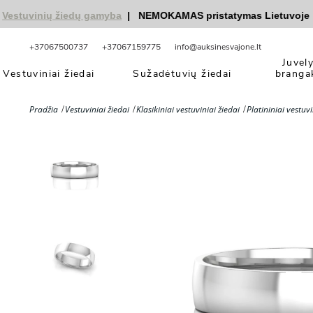
tuvinių žiedų gamyba
|
NEMOKAMAS pristatymas Lietuvoje
|
nuo
+37067500737
+37067159775
info@auksinesvajone.lt
Juvel
Vestuviniai žiedai
Sužadėtuvių žiedai
branga
Pradžia
Vestuviniai žiedai
Klasikiniai vestuviniai žiedai
Platininiai vestuvi