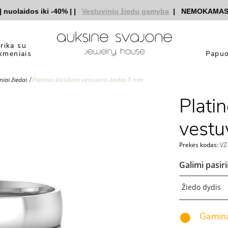
laidos iki -40%
|
|
Vestuvinių žiedų gamyba
|
NEMOKAMAS prist
yrika su
kmeniais
Papuo
niai žiedai
Platinos klasikinis vestuvinis žiedas 5 mm
Platin
vestu
Prekės kodas:
VZ-
Galimi pasir
Žiedo dydis
Gamina