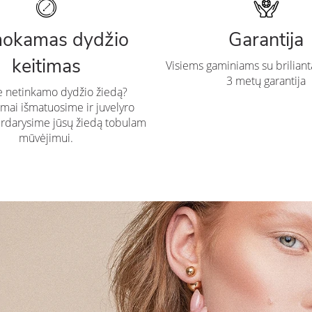
okamas dydžio
Garantija
keitimas
Visiems gaminiams su briliant
3 metų garantija
te netinkamo dydžio žiedą?
ai išmatuosime ir juvelyro
rdarysime jūsų žiedą tobulam
mūvėjimui.