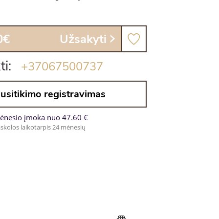
0€
Užsakyti
ti:
+37067500737
usitikimo registravimas
ėnesio įmoka nuo 47.60 €
skolos laikotarpis 24 mėnesių