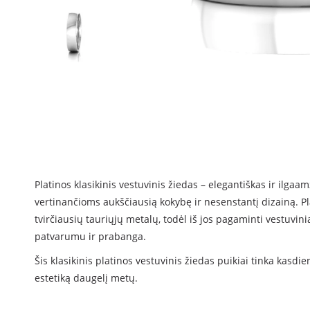
Platinos klasikinis vestuvinis žiedas – elegantiškas ir ilga
vertinančioms aukščiausią kokybę ir nesenstantį dizainą. Pla
tvirčiausių tauriųjų metalų, todėl iš jos pagaminti vestuviniai
patvarumu ir prabanga.
Šis klasikinis platinos vestuvinis žiedas puikiai tinka kasdie
estetiką daugelį metų.