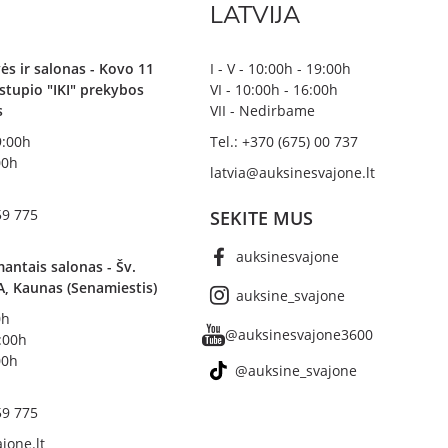
LATVIJA
ės ir salonas - Kovo 11
I - V - 10:00h - 19:00h
irstupio "IKI" prekybos
VI - 10:00h - 16:00h
s
VII - Nedirbame
19:00h
Tel.: +370 (675) 00 737
00h
latvia@auksinesvajone.lt
59 775
SEKITE MUS
auksinesvajone
antais salonas - Šv.
A, Kaunas (Senamiestis)
auksine_svajone
0h
@auksinesvajone3600
8:00h
00h
@auksine_svajone
59 775
jone.lt