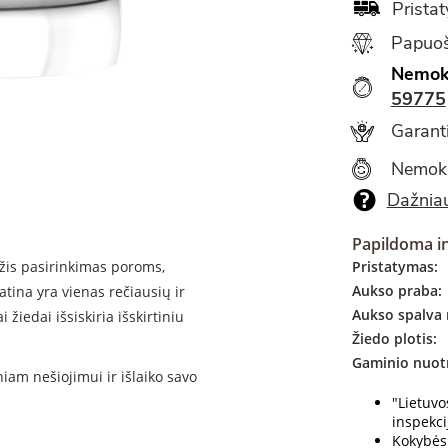
Prista
Papuoš
Nemok
59775
Garanti
Nemok
Dažniau
Papildoma i
amžis pasirinkimas poroms,
Pristatymas:
Aukso praba:
tina yra vienas rečiausių ir
Aukso spalva 
 žiedai išsiskiria išskirtiniu
Žiedo plotis:
Gaminio nuotr
niam nešiojimui ir išlaiko savo
"Lietuv
inspekcij
Kokybės 