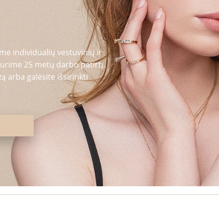
me individualių vestuvinių ir
urime 25 metų darbo patirtį.
 arba galėsite išsirinkti