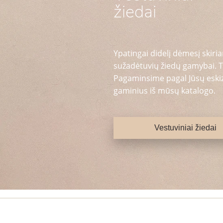
žiedai
Ypatingai didelį dėmesį skiria
sužadėtuvių žiedų gamybai. T
Pagaminsime pagal Jūsų eskizą
gaminius iš mūsų katalogo.
Vestuviniai žiedai