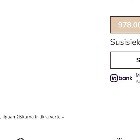
978.0
Susisiek
S
M
Pa
į, ilgaamžiškumą ir tikrą vertę –