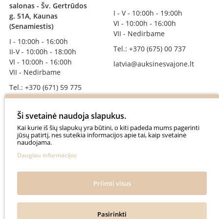
salonas - Šv. Gertrūdos
I - V - 10:00h - 19:00h
g. 51A, Kaunas
VI - 10:00h - 16:00h
(Senamiestis)
VII - Nedirbame
I - 10:00h - 16:00h
Tel.: +370 (675) 00 737
II-V - 10:00h - 18:00h
VI - 10:00h - 16:00h
latvia@auksinesvajone.lt
VII - Nedirbame
Tel.: +370 (671) 59 775
info@auksinesvajone.lt
Ši svetainė naudoja slapukus.
SEKITE MUS
Kai kurie iš šių slapukų yra būtini, o kiti padeda mums pagerinti
jūsų patirtį, nes suteikia informacijos apie tai, kaip svetainė
naudojama.
auksinesvajone
Daugiau informacijos
auksine_svajone
@auksinesvajone3600
Priimti visus
@auksine_svajone
Pasirinkti