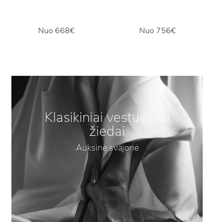
Nuo
668€
Nuo
756€
Klasikiniai vestuviniai
žiedai
Auksinė svajonė