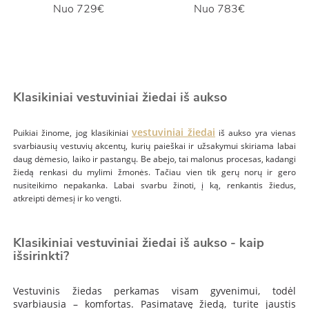
Nuo
729€
Nuo
783€
Klasikiniai vestuviniai žiedai iš aukso
vestuviniai žiedai
Puikiai žinome, jog klasikiniai
iš aukso yra vienas
svarbiausių vestuvių akcentų, kurių paieškai ir užsakymui skiriama labai
daug dėmesio, laiko ir pastangų. Be abejo, tai malonus procesas, kadangi
žiedą renkasi du mylimi žmonės. Tačiau vien tik gerų norų ir gero
nusiteikimo nepakanka. Labai svarbu žinoti, į ką, renkantis žiedus,
atkreipti dėmesį ir ko vengti.
Klasikiniai vestuviniai žiedai iš aukso - kaip
išsirinkti?
Vestuvinis žiedas perkamas visam gyvenimui, todėl
svarbiausia – komfortas. Pasimatavę žiedą, turite jaustis