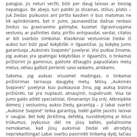
patogiai, jis neturi veržti, būti per daug laisvas ar tiesiog
nepatogus. Be abejo, turi patikti jo dizainas, stilius, plotis –
juk žiedas puikuosis ant piršto kasdien ir bus matomas ne
tik aplinkiniams, bet ir Jums. Jaunavedžiai dažnai renkasi
žiedus su graviravimo galimybe, kuomet išgraviruojama
vestuvių ar pažinties data, piršto antspaudai, vardai, citatos
ar kiti svarbūs simboliai. Klasikiniai vestuviniai žiedai iš
aukso turi būti ypač kokybiški ir ilgaamžiai. Jų kokybę Jums
garantuoja „Auksinės Svajonės“ juvelyrai. Visi puikiai žinome,
jog auksas yra ypatingai kokybiškas ir ilgaamžis, o tinkamai
prižiūrint jo gaminius, galėsite džiaugtis papuošalais metų
metus, vėliau galbūt perleisti savo vaikams, anūkams.
Sakoma, jog auksas visuomet madingas, o tinkamai
prižiūrimas tarnauja daugybę metų. Mūsų „Auksinės
Svajonės“ juvelyrai kuo puikiausiai žino, jog auksą būtina
prižiūrėti, tai yra nuplauti, atnaujinti, nupoliruoti. Visa tai
Jums galės atlikti specialistai, išmanantys šią sritį. Atkreipkite
dėmesį į vestuvinių aukso žiedų garantiją – ji labai svarbi!
„Auksinė Svajonė“ teikia garantiją, todėl galite jaustis laisvai
ir saugiai. Bet kokį įbrėžimą, defektą, nusidėvėjimą ar kitus
trūkumus, įvykusius dėl ne jūsų kaltės, pašalinsime
nemokamai, kad jūsų auksiniai žiedai vėl atrodytų
nepriekaištingai! Labai svarbu pasirinkti tinkamą dydį, tačiau