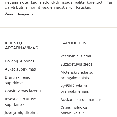
nepamirškite, kad žiedo dydį visada galite koreguoti. Tai
daryti būtina, norint kasdien jaustis komfortiškai.
Žiūrėti daugiau
KLIENTŲ
PARDUOTUVĖ
APTARNAVIMAS
Vestuviniai žiedai
Dovanų kuponas
Sužadėtuvių žiedai
Aukso supirkimas
Moteriški žiedai su
Brangakmenių
brangakmeniais
supirkimas
Vyriški žiedai su
Graviravimas lazeriu
brangakmeniais
Investicinio aukso
Auskarai su deimantais
supirkimas
Grandinėlės su
Juvelyrinių dirbinių
pakabukais ir