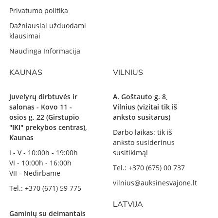
Privatumo politika
Dažniausiai užduodami
klausimai
Naudinga Informacija
KAUNAS
VILNIUS
Juvelyrų dirbtuvės ir
A. Goštauto g. 8,
salonas - Kovo 11 -
Vilnius (vizitai tik iš
osios g. 22 (Girstupio
anksto susitarus)
"IKI" prekybos centras),
Darbo laikas: tik iš
Kaunas
anksto susiderinus
I - V - 10:00h - 19:00h
susitikimą!
VI - 10:00h - 16:00h
Tel.: +370 (675) 00 737
VII - Nedirbame
vilnius@auksinesvajone.lt
Tel.: +370 (671) 59 775
LATVIJA
Gaminių su deimantais