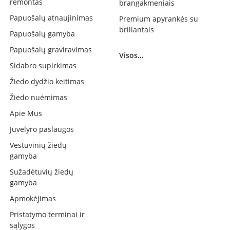
remontas
brangakmeniais
Papuošalų atnaujinimas
Premium apyrankės su
briliantais
Papuošalų gamyba
Papuošalų graviravimas
Visos...
Sidabro supirkimas
Žiedo dydžio keitimas
Žiedo nuėmimas
Apie Mus
Juvelyro paslaugos
Vestuvinių žiedų
gamyba
Sužadėtuvių žiedų
gamyba
Apmokėjimas
Pristatymo terminai ir
sąlygos