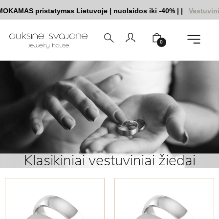
MAS pristatymas Lietuvoje
|
nuolaidos iki -40%
|
|
Vestuvinių ž
0
Klasikiniai vestuviniai žiedai