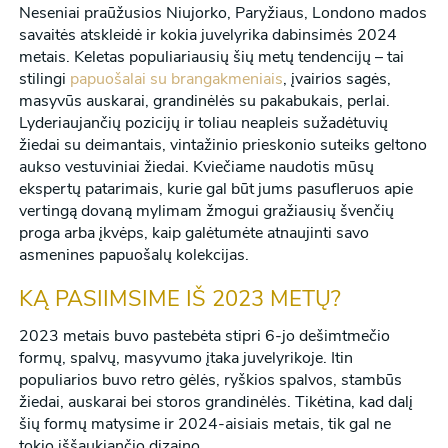
Neseniai praūžusios Niujorko, Paryžiaus, Londono mados
savaitės atskleidė ir kokia juvelyrika dabinsimės 2024
metais. Keletas populiariausių šių metų tendencijų – tai
stilingi
papuošalai su brangakmeniais
, įvairios sagės,
masyvūs auskarai, grandinėlės su pakabukais, perlai.
Lyderiaujančių pozicijų ir toliau neapleis sužadėtuvių
žiedai su deimantais, vintažinio prieskonio suteiks geltono
aukso vestuviniai žiedai. Kviečiame naudotis mūsų
ekspertų patarimais, kurie gal būt jums pasufleruos apie
vertingą dovaną mylimam žmogui gražiausių švenčių
proga arba įkvėps, kaip galėtumėte atnaujinti savo
asmenines papuošalų kolekcijas.
KĄ PASIIMSIME IŠ 2023 METŲ?
2023 metais buvo pastebėta stipri 6-jo dešimtmečio
formų, spalvų, masyvumo įtaka juvelyrikoje. Itin
populiarios buvo retro gėlės, ryškios spalvos, stambūs
žiedai, auskarai bei storos grandinėlės. Tikėtina, kad dalį
šių formų matysime ir 2024-aisiais metais, tik gal ne
tokio iššaukiančio dizaino.