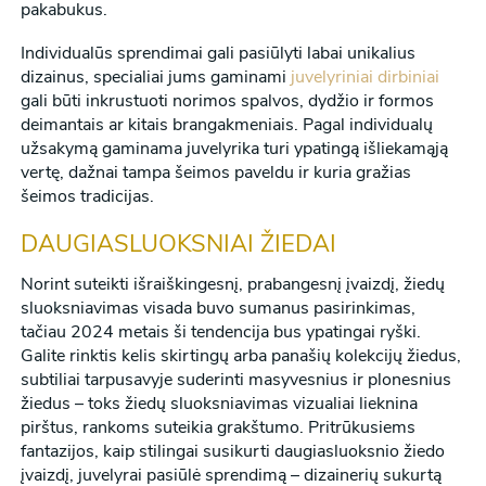
pakabukus.
Individualūs sprendimai gali pasiūlyti labai unikalius
dizainus, specialiai jums gaminami
juvelyriniai dirbiniai
gali būti inkrustuoti norimos spalvos, dydžio ir formos
deimantais ar kitais brangakmeniais. Pagal individualų
užsakymą gaminama juvelyrika turi ypatingą išliekamąją
vertę, dažnai tampa šeimos paveldu ir kuria gražias
šeimos tradicijas.
DAUGIASLUOKSNIAI ŽIEDAI
Norint suteikti išraiškingesnį, prabangesnį įvaizdį, žiedų
sluoksniavimas visada buvo sumanus pasirinkimas,
tačiau 2024 metais ši tendencija bus ypatingai ryški.
Galite rinktis kelis skirtingų arba panašių kolekcijų žiedus,
subtiliai tarpusavyje suderinti masyvesnius ir plonesnius
žiedus – toks žiedų sluoksniavimas vizualiai lieknina
pirštus, rankoms suteikia grakštumo. Pritrūkusiems
fantazijos, kaip stilingai susikurti daugiasluoksnio žiedo
įvaizdį, juvelyrai pasiūlė sprendimą – dizainerių sukurtą