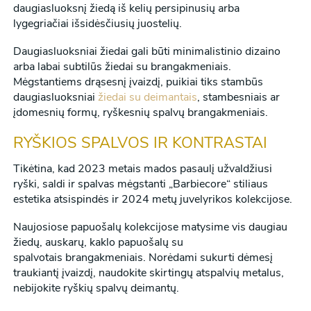
daugiasluoksnį žiedą iš kelių persipinusių arba
lygegriačiai išsidėsčiusių juostelių.
Daugiasluoksniai žiedai gali būti minimalistinio dizaino
arba labai subtilūs žiedai su brangakmeniais.
Mėgstantiems drąsesnį įvaizdį, puikiai tiks stambūs
daugiasluoksniai
žiedai su deimantais
, stambesniais ar
įdomesnių formų, ryškesnių spalvų brangakmeniais.
RYŠKIOS SPALVOS IR KONTRASTAI
Tikėtina, kad 2023 metais mados pasaulį užvaldžiusi
ryški, saldi ir spalvas mėgstanti „Barbiecore“ stiliaus
estetika atsispindės ir 2024 metų juvelyrikos kolekcijose.
Naujosiose papuošalų kolekcijose matysime vis daugiau
žiedų, auskarų, kaklo papuošalų su
spalvotais brangakmeniais. Norėdami sukurti dėmesį
traukiantį įvaizdį, naudokite skirtingų atspalvių metalus,
nebijokite ryškių spalvų deimantų.