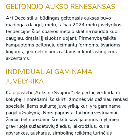
GELTONOJO AUKSO RENESANSAS
Art Deco stiliui būdingas geltonasis auksas buvo
madingas daugelį metų, tačiau 2024 metų juvelyrikos
tendencijos šios spalvos metalo skatina naudoti kuo
daugiau, drąsiai jį sluoksniuojant. Pirmenybę teikite
kampuotoms geltonųjų deimantų formoms, švarioms
linijoms, geometriniams raštams ir kontrastingiems
akcentams.
INDIVIDUALIAI GAMINAMA
JUVELYRIKA
Kaip pastebi „Auksinė Svajonė“ ekspertai, vertindami
kokybę ir norėdami išsiskirti, žmonės vis dažniau renkasi
specialiai jiems sukurtą juvelyriką, kuri yra gaminama
pagal užsakymą. Nors paprastai tai būna vestuviniai
žiedai, bet norėdami išreikšti savo jausmus mylimieji
graviruoja sužadėtuvių žiedus, laikrodžius, kuria
apyrankes, auskarus, simbolinę reikšmę turinčius