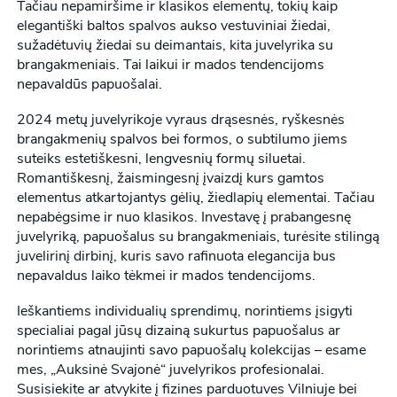
Tačiau nepamiršime ir klasikos elementų, tokių kaip
elegantiški baltos spalvos aukso vestuviniai žiedai,
sužadėtuvių žiedai su deimantais, kita juvelyrika su
brangakmeniais. Tai laikui ir mados tendencijoms
nepavaldūs papuošalai.
2024 metų juvelyrikoje vyraus drąsesnės, ryškesnės
brangakmenių spalvos bei formos, o subtilumo jiems
suteiks estetiškesni, lengvesnių formų siluetai.
Romantiškesnį, žaismingesnį įvaizdį kurs gamtos
elementus atkartojantys gėlių, žiedlapių elementai. Tačiau
nepabėgsime ir nuo klasikos. Investavę į prabangesnę
juvelyriką, papuošalus su brangakmeniais, turėsite stilingą
juvelirinį dirbinį, kuris savo rafinuota elegancija bus
nepavaldus laiko tėkmei ir mados tendencijoms.
Ieškantiems individualių sprendimų, norintiems įsigyti
specialiai pagal jūsų dizainą sukurtus papuošalus ar
norintiems atnaujinti savo papuošalų kolekcijas – esame
mes, „Auksinė Svajonė“ juvelyrikos profesionalai.
Susisiekite ar atvykite į fizines parduotuves Vilniuje bei