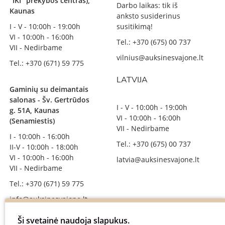
"IKI" prekybos centras),
Darbo laikas: tik iš
Kaunas
anksto susiderinus
I - V - 10:00h - 19:00h
susitikimą!
VI - 10:00h - 16:00h
Tel.: +370 (675) 00 737
VII - Nedirbame
vilnius@auksinesvajone.lt
Tel.: +370 (671) 59 775
LATVIJA
Gaminių su deimantais
salonas - Šv. Gertrūdos
I - V - 10:00h - 19:00h
g. 51A, Kaunas
VI - 10:00h - 16:00h
(Senamiestis)
VII - Nedirbame
I - 10:00h - 16:00h
Tel.: +370 (675) 00 737
II-V - 10:00h - 18:00h
VI - 10:00h - 16:00h
latvia@auksinesvajone.lt
VII - Nedirbame
Tel.: +370 (671) 59 775
info@auksinesvajone.lt
Ši svetainė naudoja slapukus.
SEKITE MUS