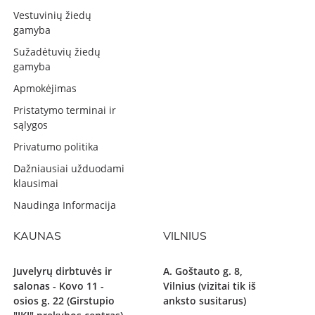
Vestuvinių žiedų
gamyba
Sužadėtuvių žiedų
gamyba
Apmokėjimas
Pristatymo terminai ir
sąlygos
Privatumo politika
Dažniausiai užduodami
klausimai
Naudinga Informacija
KAUNAS
VILNIUS
Juvelyrų dirbtuvės ir
A. Goštauto g. 8,
salonas - Kovo 11 -
Vilnius (vizitai tik iš
osios g. 22 (Girstupio
anksto susitarus)