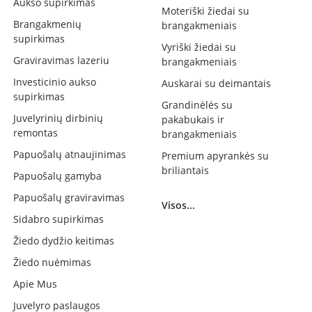
Aukso supirkimas
Moteriški žiedai su
Brangakmenių
brangakmeniais
supirkimas
Vyriški žiedai su
Graviravimas lazeriu
brangakmeniais
Investicinio aukso
Auskarai su deimantais
supirkimas
Grandinėlės su
Juvelyrinių dirbinių
pakabukais ir
remontas
brangakmeniais
Papuošalų atnaujinimas
Premium apyrankės su
briliantais
Papuošalų gamyba
Papuošalų graviravimas
Visos...
Sidabro supirkimas
Žiedo dydžio keitimas
Žiedo nuėmimas
Apie Mus
Juvelyro paslaugos