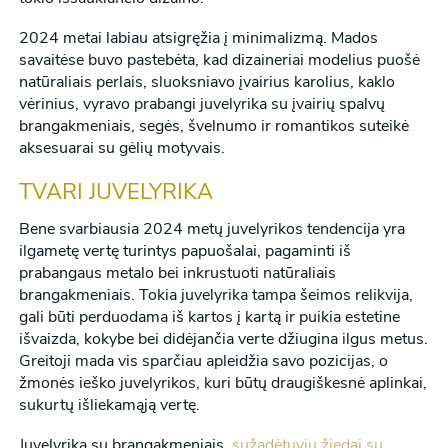
2024 metai labiau atsigręžia į minimalizmą. Mados
savaitėse buvo pastebėta, kad dizaineriai modelius puošė
natūraliais perlais, sluoksniavo įvairius karolius, kaklo
vėrinius, vyravo prabangi juvelyrika su įvairių spalvų
brangakmeniais, segės, švelnumo ir romantikos suteikė
aksesuarai su gėlių motyvais.
TVARI JUVELYRIKA
Bene svarbiausia 2024 metų juvelyrikos tendencija yra
ilgametę vertę turintys papuošalai, pagaminti iš
prabangaus metalo bei inkrustuoti natūraliais
brangakmeniais. Tokia juvelyrika tampa šeimos relikvija,
gali būti perduodama iš kartos į kartą ir puikia estetine
išvaizda, kokybe bei didėjančia verte džiugina ilgus metus.
Greitoji mada vis sparčiau apleidžia savo pozicijas, o
žmonės ieško juvelyrikos, kuri būtų draugiškesnė aplinkai,
sukurtų išliekamąją vertę.
Juvelyrika su brangakmeniais,
sužadėtuvių žiedai su