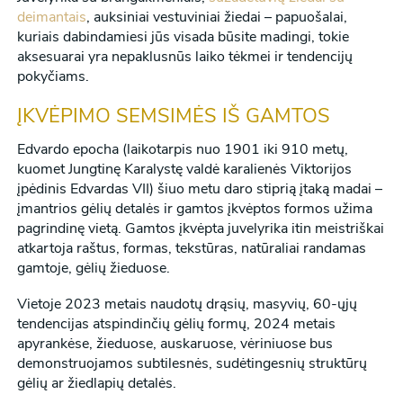
deimantais
, auksiniai vestuviniai žiedai – papuošalai,
kuriais dabindamiesi jūs visada būsite madingi, tokie
aksesuarai yra nepaklusnūs laiko tėkmei ir tendencijų
pokyčiams.
ĮKVĖPIMO SEMSIMĖS IŠ GAMTOS
Edvardo epocha (laikotarpis nuo 1901 iki 910 metų,
kuomet Jungtinę Karalystę valdė karalienės Viktorijos
įpėdinis Edvardas VII) šiuo metu daro stiprią įtaką madai –
įmantrios gėlių detalės ir gamtos įkvėptos formos užima
pagrindinę vietą. Gamtos įkvėpta juvelyrika itin meistriškai
atkartoja raštus, formas, tekstūras, natūraliai randamas
gamtoje, gėlių žieduose.
Vietoje 2023 metais naudotų drąsių, masyvių, 60-ųjų
tendencijas atspindinčių gėlių formų, 2024 metais
apyrankėse, žieduose, auskaruose, vėriniuose bus
demonstruojamos subtilesnės, sudėtingesnių struktūrų
gėlių ar žiedlapių detalės.