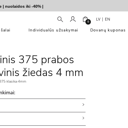
uolaidos iki -40%
|
LV
|
EN
0
šalai
Individualūs užsakymai
Dovanų kuponas
kinis 375 prabos
vinis žiedas 4 mm
375-klasika-4mm
inkimai: