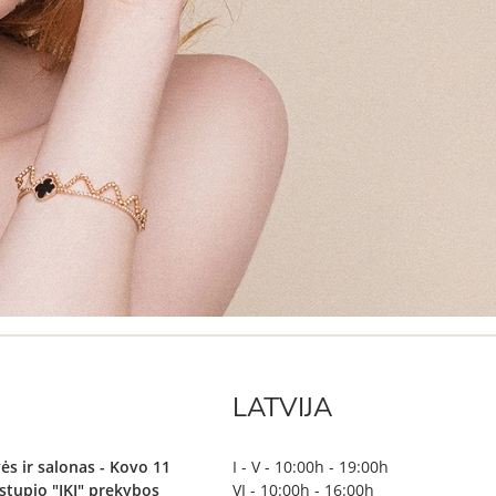
LATVIJA
ės ir salonas - Kovo 11
I - V - 10:00h - 19:00h
irstupio "IKI" prekybos
VI - 10:00h - 16:00h