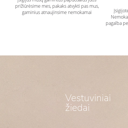
prižiūrėsime mes, pakaks atvykti pas mus,
Įsigijo
gaminius atnaujinsime nemokamai
Nemokam
pagalba pe
Vestuviniai
žiedai