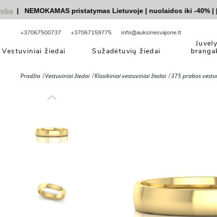
|
NEMOKAMAS pristatymas Lietuvoje
|
nuolaidos iki -40%
|
|
Ve
+37067500737
+37067159775
info@auksinesvajone.lt
Juvel
Vestuviniai žiedai
Sužadėtuvių žiedai
branga
Pradžia
Vestuviniai žiedai
Klasikiniai vestuviniai žiedai
375 prabos vestuv