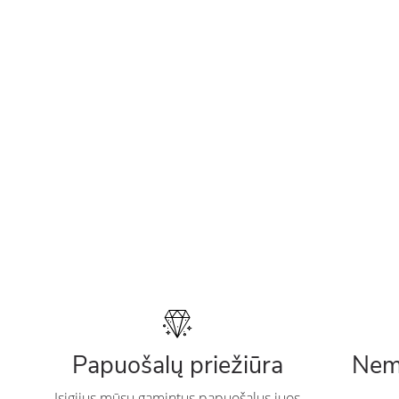
Papuošalų priežiūra
Nem
Įsigijus mūsų gamintus papuošalus juos