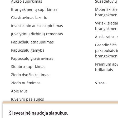
Aukso supirkimas
Sužadėtuvių 
Brangakmenių supirkimas
Moteriški žie
brangakmeni
Graviravimas lazeriu
Vyriški žieda
Investicinio aukso supirkimas
brangakmeni
Juvelyrinių dirbinių remontas
Auskarai su 
Papuošalų atnaujinimas
Grandinėlės
Papuošalų gamyba
pakabukais i
brangakmeni
Papuošalų graviravimas
Premium apy
Sidabro supirkimas
briliantais
Žiedo dydžio keitimas
Žiedo nuėmimas
Visos...
Apie Mus
Juvelyro paslaugos
Vestuvinių žiedų gamyba
Ši svetainė naudoja slapukus.
Sužadėtuvių žiedų gamyba