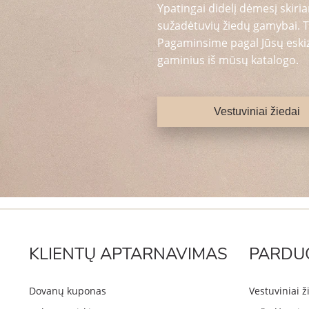
Ypatingai didelį dėmesį skiria
sužadėtuvių žiedų gamybai. T
Pagaminsime pagal Jūsų eskizą
gaminius iš mūsų katalogo.
Vestuviniai žiedai
KLIENTŲ APTARNAVIMAS
PARDU
Dovanų kuponas
Vestuviniai ž