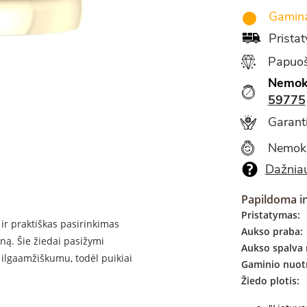
Gamina
Prista
Papuoš
Nemok
59775
Garanti
Nemok
Dažniau
Papildoma i
Pristatymas:
 ir praktiškas pasirinkimas
Aukso praba:
ną. Šie žiedai pasižymi
Aukso spalva 
 ilgaamžiškumu, todėl puikiai
Gaminio nuotr
Žiedo plotis: