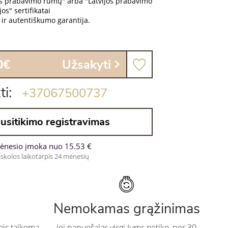
os prabavimo rūmų" arba "Latvijos prabavimo
os" sertifikatai
ir autentiškumo garantija.
0€
Užsakyti
ti:
+37067500737
usitikimo registravimas
ėnesio įmoka nuo 15.53 €
skolos laikotarpis 24 mėnesių
Nemokamas grąžinimas
ais taikoma
Jei papuošalas visgi Jums netiko, per 30