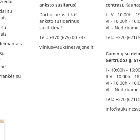
žiedai
anksto susitarus)
centras), Kauna
dai su
Darbo laikas: tik iš
I - V - 10:00h - 
ais
anksto susiderinus
VI - 10:00h - 16:
i su
susitikimą!
VII - Nedirbame
ais
Tel.: +370 (675) 00 737
Tel.: +370 (671) 
deimantais
vilnius@auksinesvajone.lt
 su
Gaminių su deim
r
Gertrūdos g. 51
ais
I - 10:00h - 16:0
rankės su
II-V - 10:00h - 1
VI - 10:00h - 16:
VII - Nedirbame
Tel.: +370 (671) 
info@auksinesva