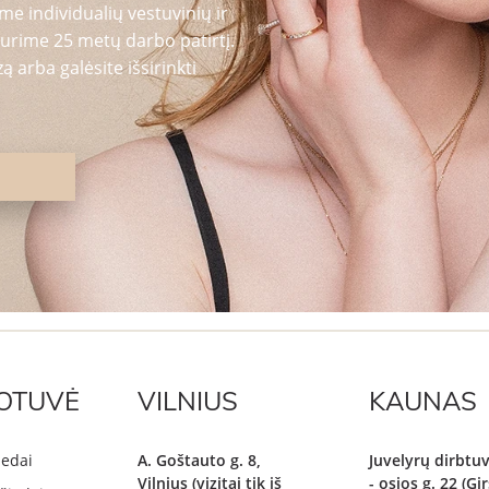
me individualių vestuvinių ir
urime 25 metų darbo patirtį.
 arba galėsite išsirinkti
OTUVĖ
VILNIUS
KAUNAS
iedai
A. Goštauto g. 8,
Juvelyrų dirbtuv
Vilnius (vizitai tik iš
- osios g. 22 (G