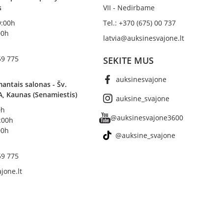
s
VII - Nedirbame
19:00h
Tel.: +370 (675) 00 737
00h
latvia@auksinesvajone.lt
59 775
SEKITE MUS
auksinesvajone
antais salonas - Šv.
A, Kaunas (Senamiestis)
auksine_svajone
0h
@auksinesvajone3600
8:00h
00h
@auksine_svajone
59 775
jone.lt