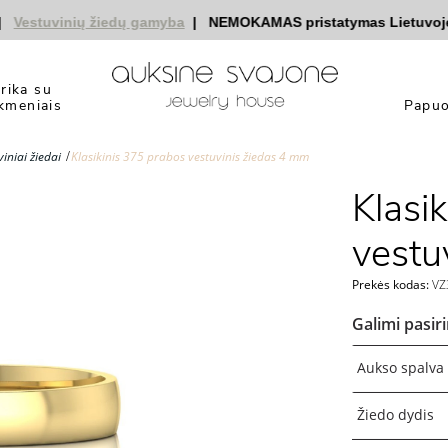
stuvinių žiedų gamyba
|
NEMOKAMAS pristatymas Lietuvoje
|
n
yrika su
kmeniais
Papuo
iniai žiedai
Klasikinis 375 prabos vestuvinis žiedas 4 mm
Klasi
vestu
Prekės kodas:
VZ
Galimi pasir
Aukso spalva
Žiedo dydis