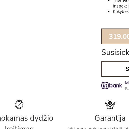
"Lietuv
inspekcij
Kokybės 
319.0
Susisiek
S
M
Pa
okamas dydžio
Garantija
Visiems gaminiams su briliant