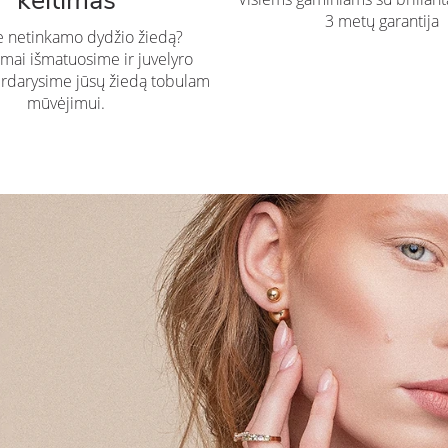
keitimas
3 metų garantija
te netinkamo dydžio žiedą?
ai išmatuosime ir juvelyro
rdarysime jūsų žiedą tobulam
mūvėjimui.