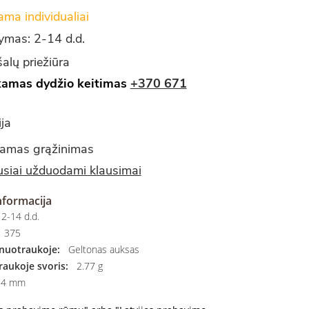
ma individualiai
tymas: 2-14 d.d.
alų priežiūra
amas dydžio keitimas
+370 671
ja
amas grąžinimas
siai užduodami klausimai
nformacija
2-14 d.d.
375
nuotraukoje:
Geltonas auksas
aukoje svoris:
2.77 g
4 mm