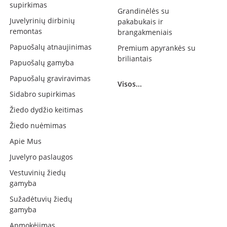
supirkimas
Grandinėlės su
Juvelyrinių dirbinių
pakabukais ir
remontas
brangakmeniais
Papuošalų atnaujinimas
Premium apyrankės su
briliantais
Papuošalų gamyba
Papuošalų graviravimas
Visos...
Sidabro supirkimas
Žiedo dydžio keitimas
Žiedo nuėmimas
Apie Mus
Juvelyro paslaugos
Vestuvinių žiedų
gamyba
Sužadėtuvių žiedų
gamyba
Apmokėjimas