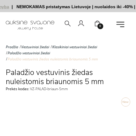
yba
|
NEMOKAMAS pristatymas Lietuvoje
|
nuolaidos iki -40%
|
|
0
Pradžia
Vestuviniai žiedai
Klasikiniai vestuviniai žiedai
Paladžio vestuviniai žiedai
Paladžio vestuvinis žiedas nuleistomis briaunomis 5 mm
Paladžio vestuvinis žiedas
nuleistomis briaunomis 5 mm
Prekės kodas:
VZ-PALAD-briaun-5mm
New