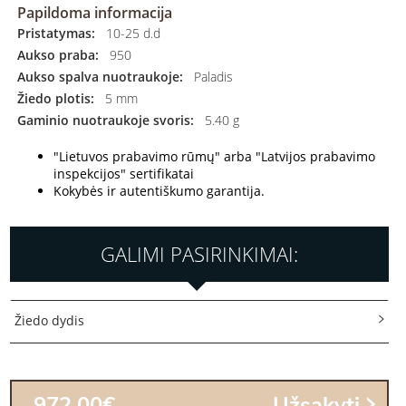
Papildoma informacija
Pristatymas:
10-25 d.d
Aukso praba:
950
Aukso spalva nuotraukoje:
Paladis
Žiedo plotis:
5 mm
Gaminio nuotraukoje svoris:
5.40 g
"Lietuvos prabavimo rūmų" arba "Latvijos prabavimo
inspekcijos" sertifikatai
Kokybės ir autentiškumo garantija.
GALIMI PASIRINKIMAI:
Žiedo dydis
972.00€
Užsakyti