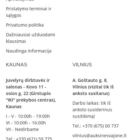
Pristatymo terminai ir
sąlygos
Privatumo politika
Dažniausiai užduodami
klausimai
Naudinga Informacija
KAUNAS
VILNIUS
Juvelyrų dirbtuvės ir
A. Goštauto g. 8,
salonas - Kovo 11 -
Vilnius (vizitai tik iš
osios g. 22 (Girstupio
anksto susitarus)
"IKI" prekybos centras),
Darbo laikas: tik iš
Kaunas
anksto susiderinus
I - V - 10:00h - 19:00h
susitikimą!
VI - 10:00h - 16:00h
Tel.: +370 (675) 00 737
VII - Nedirbame
vilnius@auksinesvajone.lt
Tel.: +370 (671) 59 775