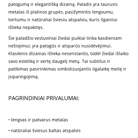
patogumą ir elegantišką dizainą. Paladis yra taurusis
metalas iš platinos grupės, pasižymintis lengvumu,
tvirtumu ir natūraliai šviesiu atspalviu, kuris ilgainiui
išlieka nepakitęs.
Šie paladžio vestuviniai žiedai puikiai tinka kasdieniam
nešiojimui, yra patogūs ir atsparūs nusidėvėjimui.
Klasikinis dizainas išlieka nesenstantis, todėl žiedai išlaiko
savo estetiką ir vertę daugelį metų. Tai subtilus ir
patikimas pasirinkimas simbolizuojantis ilgalaikę meilę ir
įsipareigojimą.
PAGRINDINIAI PRIVALUMAI:
• lengvas ir patvarus metalas
• natūraliai šviesus baltas atspalvis