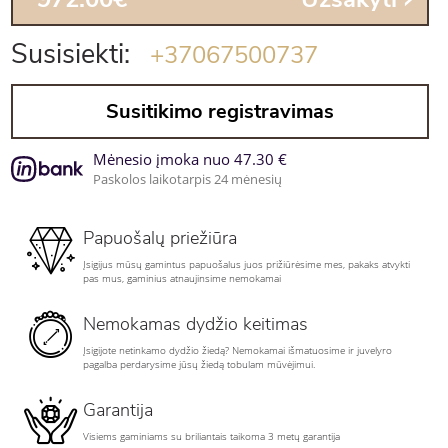
Susisiekti:
+37067500737
Susitikimo registravimas
Mėnesio įmoka nuo 47.30 €
Paskolos laikotarpis 24 mėnesių
Papuošalų priežiūra
Įsigijus mūsų gamintus papuošalus juos prižiūrėsime mes, pakaks atvykti
pas mus, gaminius atnaujinsime nemokamai
Nemokamas dydžio keitimas
Įsigijote netinkamo dydžio žiedą? Nemokamai išmatuosime ir juvelyro
pagalba perdarysime jūsų žiedą tobulam mūvėjimui.
Garantija
Visiems gaminiams su briliantais taikoma 3 metų garantija