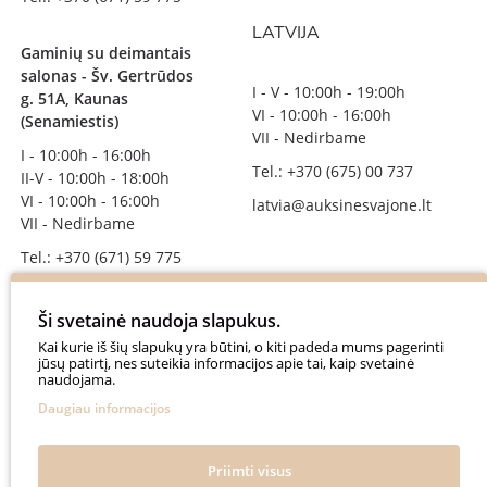
LATVIJA
Gaminių su deimantais
salonas - Šv. Gertrūdos
I - V - 10:00h - 19:00h
g. 51A, Kaunas
VI - 10:00h - 16:00h
(Senamiestis)
VII - Nedirbame
I - 10:00h - 16:00h
Tel.: +370 (675) 00 737
II-V - 10:00h - 18:00h
VI - 10:00h - 16:00h
latvia@auksinesvajone.lt
VII - Nedirbame
Tel.: +370 (671) 59 775
info@auksinesvajone.lt
Ši svetainė naudoja slapukus.
SEKITE MUS
Kai kurie iš šių slapukų yra būtini, o kiti padeda mums pagerinti
jūsų patirtį, nes suteikia informacijos apie tai, kaip svetainė
naudojama.
auksinesvajone
Daugiau informacijos
auksine_svajone
@auksinesvajone3600
Priimti visus