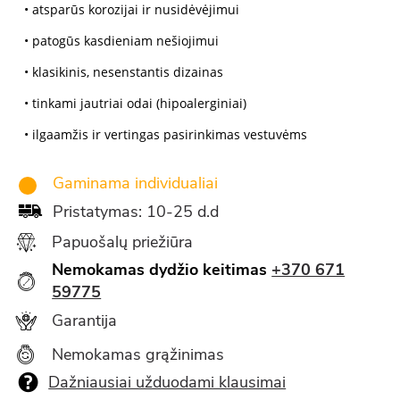
• atsparūs korozijai ir nusidėvėjimui
• patogūs kasdieniam nešiojimui
• klasikinis, nesenstantis dizainas
• tinkami jautriai odai (hipoalerginiai)
• ilgaamžis ir vertingas pasirinkimas vestuvėms
Gaminama individualiai
Pristatymas: 10-25 d.d
Papuošalų priežiūra
Nemokamas dydžio keitimas
+370 671
59775
Garantija
Nemokamas grąžinimas
Dažniausiai užduodami klausimai