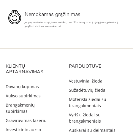
Nemokamas grąžinimas
Jei papuošalas visgi Jums netiko, per 30 dienų nuo jo įsigijimo galėsite jį
grąžinti visiškai nemokamai.
KLIENTŲ
PARDUOTUVĖ
APTARNAVIMAS
Vestuviniai žiedai
Dovanų kuponas
Sužadėtuvių žiedai
Aukso supirkimas
Moteriški žiedai su
Brangakmenių
brangakmeniais
supirkimas
Vyriški žiedai su
Graviravimas lazeriu
brangakmeniais
Investicinio aukso
Auskarai su deimantais