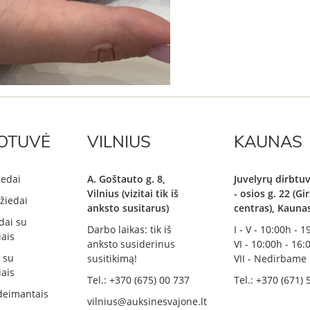
OTUVĖ
VILNIUS
KAUNAS
iedai
A. Goštauto g. 8,
Juvelyrų dirbtuv
Vilnius (vizitai tik iš
- osios g. 22 (G
žiedai
anksto susitarus)
centras), Kauna
dai su
Darbo laikas: tik iš
I - V - 10:00h - 
ais
anksto susiderinus
VI - 10:00h - 16:
i su
susitikimą!
VII - Nedirbame
ais
Tel.: +370 (675) 00 737
Tel.: +370 (671) 
deimantais
vilnius@auksinesvajone.lt