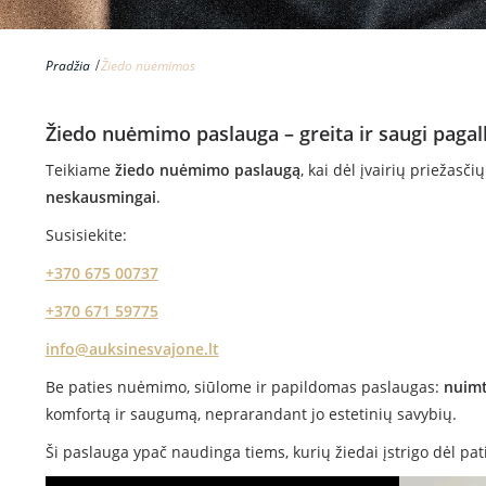
Pradžia
Žiedo nuėmimas
Žiedo nuėmimo paslauga – greita ir saugi pagal
Teikiame
žiedo nuėmimo paslaugą
, kai dėl įvairių priežasč
neskausmingai
.
Susisiekite:
+370 675 00737
+370 671 59775
info@auksinesvajone.lt
Be paties nuėmimo, siūlome ir papildomas paslaugas:
nuimt
komfortą ir saugumą, neprarandant jo estetinių savybių.
Ši paslauga ypač naudinga tiems, kurių žiedai įstrigo dėl pa