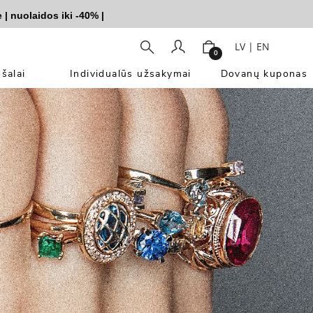
uolaidos iki -40%
|
LV
|
EN
0
šalai
Individualūs užsakymai
Dovanų kuponas