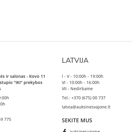
LATVIJA
ės ir salonas - Kovo 11
I - V - 10:00h - 19:00h
irstupio "IKI" prekybos
VI - 10:00h - 16:00h
s
VII - Nedirbame
19:00h
Tel.: +370 (675) 00 737
00h
latvia@auksinesvajone.lt
59 775
SEKITE MUS
auksinesvajone