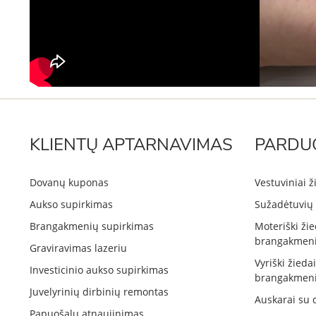
KLIENTŲ APTARNAVIMAS
PARDU
Dovanų kuponas
Vestuviniai ž
Aukso supirkimas
Sužadėtuvių 
Brangakmenių supirkimas
Moteriški žie
brangakmeni
Graviravimas lazeriu
Vyriški žieda
Investicinio aukso supirkimas
brangakmeni
Juvelyrinių dirbinių remontas
Auskarai su 
Papuošalų atnaujinimas