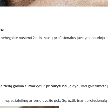
ba
ių nebegalite nusiimti žiedo. Mūsų profesionalūs juvelyrai naudoja s
ą žiedą galima sutvarkyti ir pritaikyti naują dydį
, kad galėtumėte j
tinimų, sužalojimų ar senų dydžio pokyčių, užtikrinant profesionalų