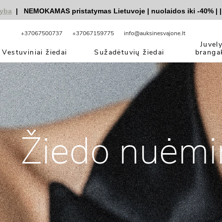
|
NEMOKAMAS pristatymas Lietuvoje
|
nuolaidos iki -40%
|
|
V
+37067500737
+37067159775
info@auksinesvajone.lt
Juvel
Vestuviniai žiedai
Sužadėtuvių žiedai
branga
Žiedo nuėm