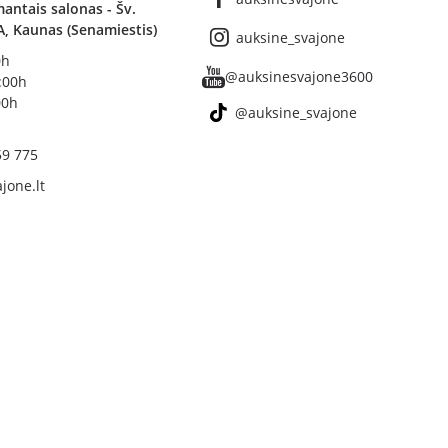
antais salonas - Šv.
A, Kaunas (Senamiestis)
auksine_svajone
0h
@auksinesvajone3600
8:00h
00h
@auksine_svajone
59 775
jone.lt