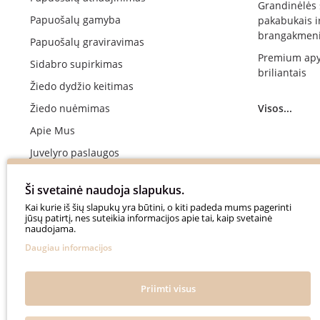
Grandinėlės
Papuošalų gamyba
pakabukais i
brangakmeni
Papuošalų graviravimas
Premium apy
Sidabro supirkimas
briliantais
Žiedo dydžio keitimas
Žiedo nuėmimas
Visos...
Apie Mus
Juvelyro paslaugos
Vestuvinių žiedų gamyba
Ši svetainė naudoja slapukus.
Sužadėtuvių žiedų gamyba
Kai kurie iš šių slapukų yra būtini, o kiti padeda mums pagerinti
jūsų patirtį, nes suteikia informacijos apie tai, kaip svetainė
Apmokėjimas
naudojama.
Pristatymo terminai ir sąlygos
Daugiau informacijos
Privatumo politika
Dažniausiai užduodami klausimai
Priimti visus
Naudinga Informacija