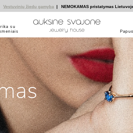
estuvinių žiedų gamyba
|
NEMOKAMAS pristatymas Lietuvoje
|
n
yrika su
kmeniais
Papuo
imas