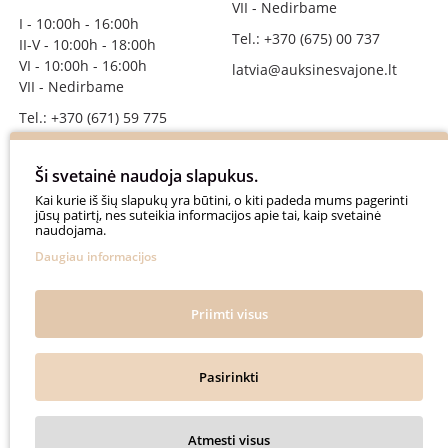
VII - Nedirbame
I - 10:00h - 16:00h
Tel.: +370 (675) 00 737
II-V - 10:00h - 18:00h
VI - 10:00h - 16:00h
latvia@auksinesvajone.lt
VII - Nedirbame
Tel.: +370 (671) 59 775
info@auksinesvajone.lt
Ši svetainė naudoja slapukus.
SEKITE MUS
Kai kurie iš šių slapukų yra būtini, o kiti padeda mums pagerinti
jūsų patirtį, nes suteikia informacijos apie tai, kaip svetainė
naudojama.
auksinesvajone
Daugiau informacijos
auksine_svajone
@auksinesvajone3600
Priimti visus
@auksine_svajone
Pasirinkti
Auksinė Svajonė © 2018. All rights reserved.
Atmesti visus