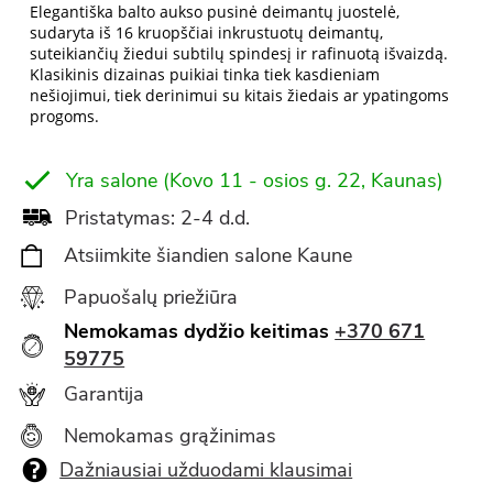
Elegantiška balto aukso pusinė deimantų juostelė,
sudaryta iš 16 kruopščiai inkrustuotų deimantų,
suteikiančių žiedui subtilų spindesį ir rafinuotą išvaizdą.
Klasikinis dizainas puikiai tinka tiek kasdieniam
nešiojimui, tiek derinimui su kitais žiedais ar ypatingoms
progoms.
Yra salone (Kovo 11 - osios g. 22, Kaunas)
Pristatymas: 2-4 d.d.
Atsiimkite šiandien salone Kaune
Papuošalų priežiūra
Nemokamas dydžio keitimas
+370 671
59775
Garantija
Nemokamas grąžinimas
Dažniausiai užduodami klausimai