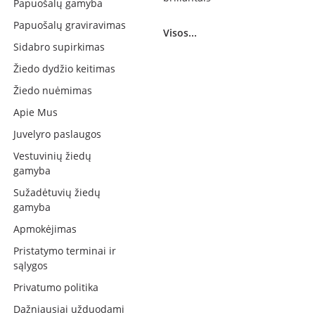
Papuošalų gamyba
Papuošalų graviravimas
Visos...
Sidabro supirkimas
Žiedo dydžio keitimas
Žiedo nuėmimas
Apie Mus
Juvelyro paslaugos
Vestuvinių žiedų
gamyba
Sužadėtuvių žiedų
gamyba
Apmokėjimas
Pristatymo terminai ir
sąlygos
Privatumo politika
Dažniausiai užduodami