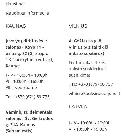
klausimai
Naudinga Informacija
KAUNAS
VILNIUS
Juvelyrų dirbtuvės ir
A. Goštauto g. 8,
salonas - Kovo 11 -
Vilnius (vizitai tik iš
osios g. 22 (Girstupio
anksto susitarus)
"IKI" prekybos centras),
Darbo laikas: tik iš
Kaunas
anksto susiderinus
I - V - 10:00h - 19:00h
susitikimą!
VI - 10:00h - 16:00h
Tel.: +370 (675) 00 737
VII - Nedirbame
vilnius@auksinesvajone.lt
Tel.: +370 (671) 59 775
LATVIJA
Gaminių su deimantais
salonas - Šv. Gertrūdos
I - V - 10:00h - 19:00h
g. 51A, Kaunas
VI - 10:00h - 16:00h
(Senamiestis)