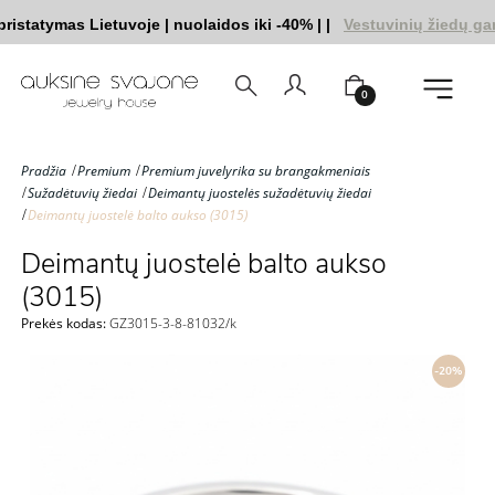
statymas Lietuvoje
|
nuolaidos iki -40%
|
|
Vestuvinių žiedų ga
0
Pradžia
Premium
Premium juvelyrika su brangakmeniais
Sužadėtuvių žiedai
Deimantų juostelės sužadėtuvių žiedai
Deimantų juostelė balto aukso (3015)
Deimantų juostelė balto aukso
(3015)
Prekės kodas:
GZ3015-3-8-81032/k
-20%