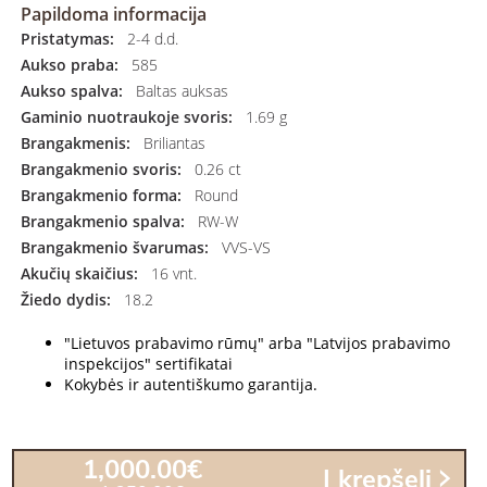
Papildoma informacija
Pristatymas:
2-4 d.d.
Aukso praba:
585
Aukso spalva:
Baltas auksas
Gaminio nuotraukoje svoris:
1.69 g
Brangakmenis:
Briliantas
Brangakmenio svoris:
0.26 ct
Brangakmenio forma:
Round
Brangakmenio spalva:
RW-W
Brangakmenio švarumas:
VVS-VS
Akučių skaičius:
16 vnt.
Žiedo dydis:
18.2
"Lietuvos prabavimo rūmų" arba "Latvijos prabavimo
inspekcijos" sertifikatai
Kokybės ir autentiškumo garantija.
1,000.00€
Į krepšelį