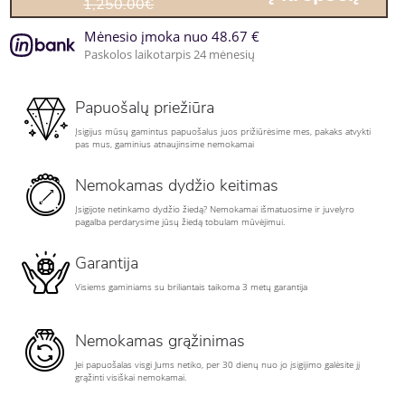
1,250.00€
Mėnesio įmoka nuo 48.67 €
Paskolos laikotarpis 24 mėnesių
Papuošalų priežiūra
Įsigijus mūsų gamintus papuošalus juos prižiūrėsime mes, pakaks atvykti
pas mus, gaminius atnaujinsime nemokamai
Nemokamas dydžio keitimas
Įsigijote netinkamo dydžio žiedą? Nemokamai išmatuosime ir juvelyro
pagalba perdarysime jūsų žiedą tobulam mūvėjimui.
Garantija
Visiems gaminiams su briliantais taikoma 3 metų garantija
Nemokamas grąžinimas
Jei papuošalas visgi Jums netiko, per 30 dienų nuo jo įsigijimo galėsite jį
grąžinti visiškai nemokamai.