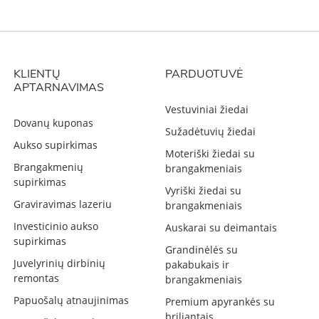
KLIENTŲ
PARDUOTUVĖ
APTARNAVIMAS
Vestuviniai žiedai
Dovanų kuponas
Sužadėtuvių žiedai
Aukso supirkimas
Moteriški žiedai su
Brangakmenių
brangakmeniais
supirkimas
Vyriški žiedai su
Graviravimas lazeriu
brangakmeniais
Investicinio aukso
Auskarai su deimantais
supirkimas
Grandinėlės su
Juvelyrinių dirbinių
pakabukais ir
remontas
brangakmeniais
Papuošalų atnaujinimas
Premium apyrankės su
briliantais