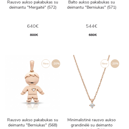
Rausvo aukso pakabukas su
Balto aukso pakabukas su
deimantu "Mergaitė" (572)
deimantu "Berniukas" (571)
640€
544€
800€
680€
New
-20%
New
-20%
Rausvo aukso pakabukas su
Minimalistinė rausvo aukso
deimantu "Berniukas" (568)
grandinėlė su deimanto