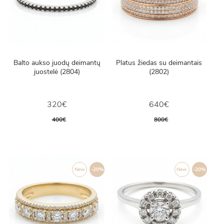
Balto aukso juodų deimantų
Platus žiedas su deimantais
juostelė (2804)
(2802)
320€
640€
400€
800€
New
-20%
New
-20%