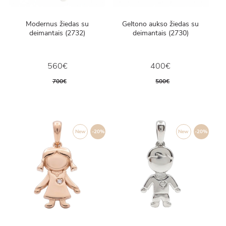
Modernus žiedas su
Geltono aukso žiedas su
deimantais (2732)
deimantais (2730)
560€
400€
700€
500€
New
-20%
New
-20%