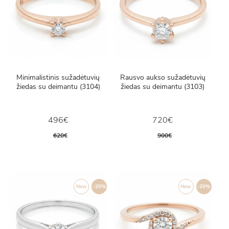
Minimalistinis sužadėtuvių
Rausvo aukso sužadėtuvių
žiedas su deimantu (3104)
žiedas su deimantu (3103)
496€
720€
620€
900€
New
-20%
New
-20%