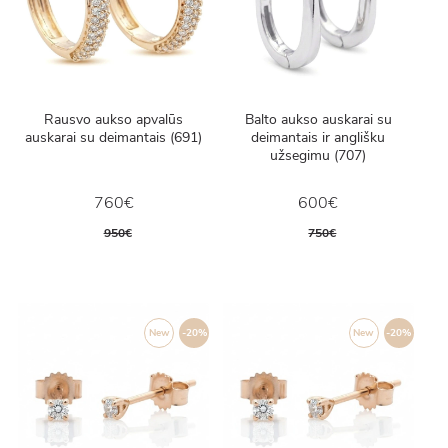
Rausvo aukso apvalūs
Balto aukso auskarai su
auskarai su deimantais (691)
deimantais ir anglišku
užsegimu (707)
760€
600€
950€
750€
New
-20%
New
-20%