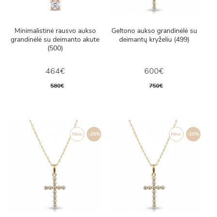
Minimalistinė rausvo aukso
Geltono aukso grandinėlė su
grandinėlė su deimanto akute
deimantų kryželiu (499)
(500)
464€
600€
580€
750€
New
-20%
New
-20%