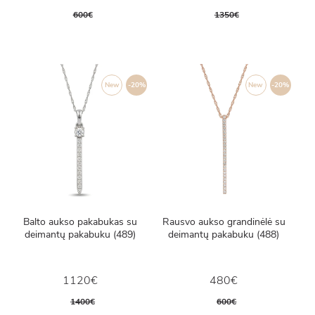
600€
1350€
New
-20%
New
-20%
Balto aukso pakabukas su
Rausvo aukso grandinėlė su
deimantų pakabuku (489)
deimantų pakabuku (488)
1120€
480€
1400€
600€