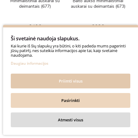
Minimalistiniai auskarai su
Balto aukso minimalistiniai
deimantais (677)
auskarai su deimantais (673)
240€
208€
300€
260€
Ši svetainė naudoja slapukus.
Kai kurie iš šių slapukų yra būtini, o kiti padeda mums pagerinti
jūsų patirtį, nes suteikia informacijos apie tai, kaip svetainė
naudojama.
Daugiau informacijos
New
-20%
New
-20%
Priimti visus
Pasirinkti
Atmesti visus
Balto aukso minimalistiniai
Balto aukso minimalistiniai
auskarai su deimantais (671)
auskarai su deimantais (665)