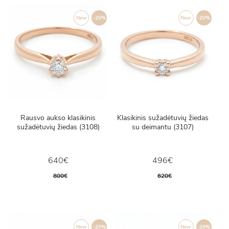
New
-20%
New
-20%
Rausvo aukso klasikinis
Klasikinis sužadėtuvių žiedas
sužadėtuvių žiedas (3108)
su deimantu (3107)
640€
496€
800€
620€
New
-20%
New
-20%