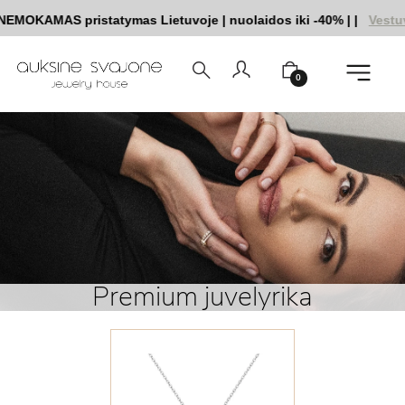
AMAS pristatymas Lietuvoje
|
nuolaidos iki -40%
|
|
Vestuvinių 
0
Premium juvelyrika