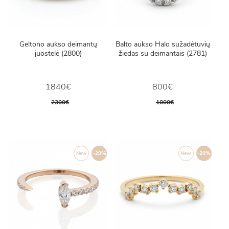
Geltono aukso deimantų
Balto aukso Halo sužadėtuvių
juostelė (2800)
žiedas su deimantais (2781)
1840€
800€
2300€
1000€
New
-20%
New
-20%