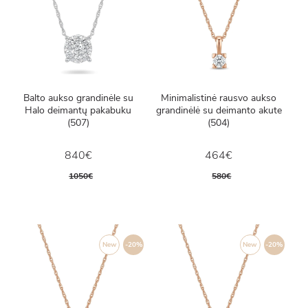
Balto aukso grandinėle su
Minimalistinė rausvo aukso
Halo deimantų pakabuku
grandinėlė su deimanto akute
(507)
(504)
840€
464€
1050€
580€
New
-20%
New
-20%