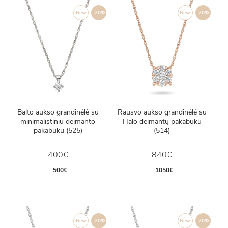
New
-20%
New
-20%
Balto aukso grandinėlė su
Rausvo aukso grandinėlė su
minimalistiniu deimanto
Halo deimantų pakabuku
pakabuku (525)
(514)
400€
840€
500€
1050€
New
-20%
New
-20%