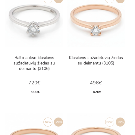
Balto aukso klasikinis
Klasikinis sužadėtuvių žiedas
sužadėtuvių žiedas su
su deimantu (3105)
deimantu (3106)
720€
496€
900€
620€
New
-20%
New
-20%