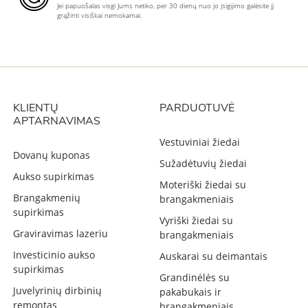
Jei papuošalas visgi Jums netiko, per 30 dienų nuo jo įsigijimo galėsite jį
grąžinti visiškai nemokamai.
KLIENTŲ
PARDUOTUVĖ
APTARNAVIMAS
Vestuviniai žiedai
Dovanų kuponas
Sužadėtuvių žiedai
Aukso supirkimas
Moteriški žiedai su
Brangakmenių
brangakmeniais
supirkimas
Vyriški žiedai su
Graviravimas lazeriu
brangakmeniais
Investicinio aukso
Auskarai su deimantais
supirkimas
Grandinėlės su
Juvelyrinių dirbinių
pakabukais ir
remontas
brangakmeniais