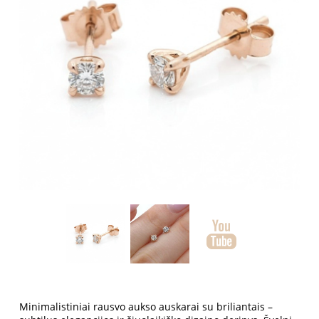
Minimalistiniai rausvo aukso auskarai su briliantais –