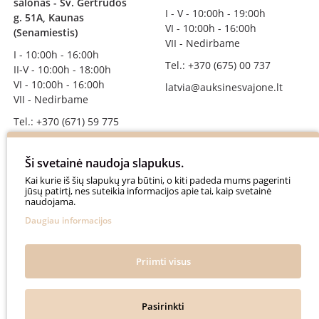
salonas - Šv. Gertrūdos
I - V - 10:00h - 19:00h
g. 51A, Kaunas
VI - 10:00h - 16:00h
(Senamiestis)
VII - Nedirbame
I - 10:00h - 16:00h
Tel.: +370 (675) 00 737
II-V - 10:00h - 18:00h
VI - 10:00h - 16:00h
latvia@auksinesvajone.lt
VII - Nedirbame
Tel.: +370 (671) 59 775
info@auksinesvajone.lt
Ši svetainė naudoja slapukus.
SEKITE MUS
Kai kurie iš šių slapukų yra būtini, o kiti padeda mums pagerinti
jūsų patirtį, nes suteikia informacijos apie tai, kaip svetainė
naudojama.
auksinesvajone
Daugiau informacijos
auksine_svajone
@auksinesvajone3600
Priimti visus
@auksine_svajone
Pasirinkti