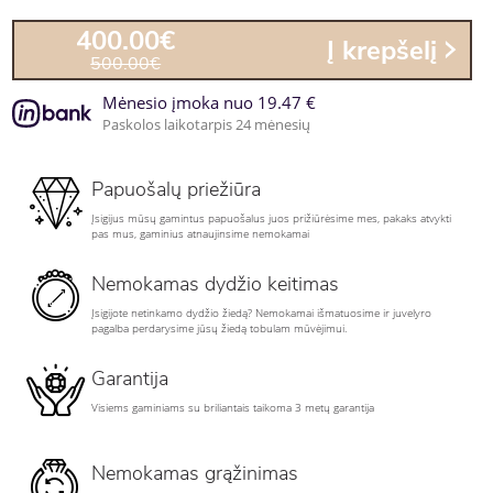
400.00€
Į krepšelį
500.00€
Mėnesio įmoka nuo 19.47 €
Paskolos laikotarpis 24 mėnesių
Papuošalų priežiūra
Įsigijus mūsų gamintus papuošalus juos prižiūrėsime mes, pakaks atvykti
pas mus, gaminius atnaujinsime nemokamai
Nemokamas dydžio keitimas
Įsigijote netinkamo dydžio žiedą? Nemokamai išmatuosime ir juvelyro
pagalba perdarysime jūsų žiedą tobulam mūvėjimui.
Garantija
Visiems gaminiams su briliantais taikoma 3 metų garantija
Nemokamas grąžinimas