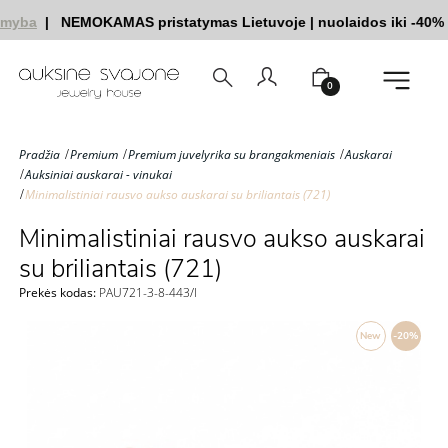
myba
|
NEMOKAMAS pristatymas Lietuvoje
|
nuolaidos iki -40%
|
0
Pradžia
Premium
Premium juvelyrika su brangakmeniais
Auskarai
Auksiniai auskarai - vinukai
Minimalistiniai rausvo aukso auskarai su briliantais (721)
Minimalistiniai rausvo aukso auskarai
su briliantais (721)
Prekės kodas:
PAU721-3-8-443/l
New
-20%