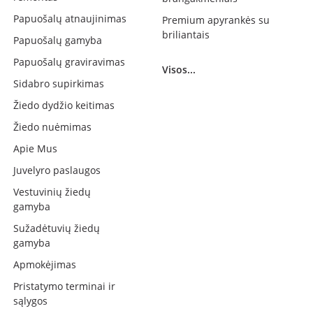
Papuošalų atnaujinimas
Premium apyrankės su
briliantais
Papuošalų gamyba
Papuošalų graviravimas
Visos...
Sidabro supirkimas
Žiedo dydžio keitimas
Žiedo nuėmimas
Apie Mus
Juvelyro paslaugos
Vestuvinių žiedų
gamyba
Sužadėtuvių žiedų
gamyba
Apmokėjimas
Pristatymo terminai ir
sąlygos