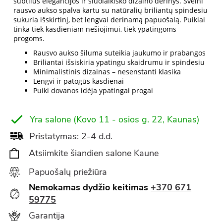
subtilus elegancijos ir šiuolaikiško dizaino derinys. Švelni
rausvo aukso spalva kartu su natūralių briliantų spindesiu
sukuria išskirtinį, bet lengvai derinamą papuošalą. Puikiai
tinka tiek kasdieniam nešiojimui, tiek ypatingoms
progoms.
Rausvo aukso šiluma suteikia jaukumo ir prabangos
Briliantai išsiskiria ypatingu skaidrumu ir spindesiu
Minimalistinis dizainas – nesenstanti klasika
Lengvi ir patogūs kasdienai
Puiki dovanos idėja ypatingai progai
Yra salone (Kovo 11 - osios g. 22, Kaunas)
Pristatymas: 2-4 d.d.
Atsiimkite šiandien salone Kaune
Papuošalų priežiūra
Nemokamas dydžio keitimas
+370 671
59775
Garantija