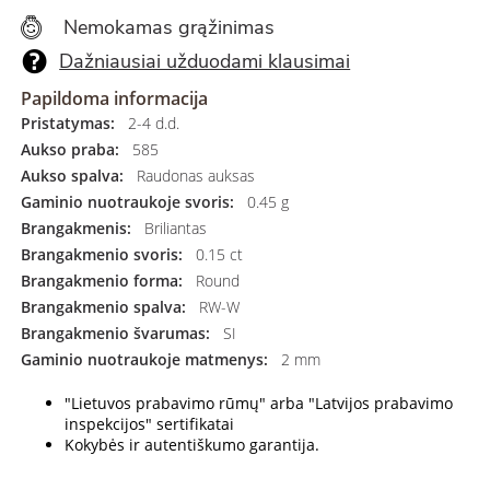
Nemokamas grąžinimas
Dažniausiai užduodami klausimai
Papildoma informacija
Pristatymas:
2-4 d.d.
Aukso praba:
585
Aukso spalva:
Raudonas auksas
Gaminio nuotraukoje svoris:
0.45 g
Brangakmenis:
Briliantas
Brangakmenio svoris:
0.15 ct
Brangakmenio forma:
Round
Brangakmenio spalva:
RW-W
Brangakmenio švarumas:
SI
Gaminio nuotraukoje matmenys:
2 mm
"Lietuvos prabavimo rūmų" arba "Latvijos prabavimo
inspekcijos" sertifikatai
Kokybės ir autentiškumo garantija.