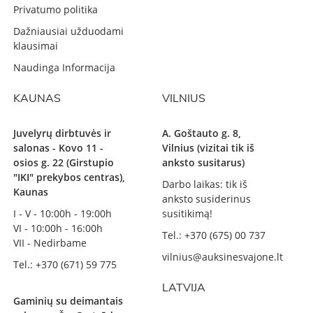
Privatumo politika
Dažniausiai užduodami
klausimai
Naudinga Informacija
KAUNAS
VILNIUS
Juvelyrų dirbtuvės ir
A. Goštauto g. 8,
salonas - Kovo 11 -
Vilnius (vizitai tik iš
osios g. 22 (Girstupio
anksto susitarus)
"IKI" prekybos centras),
Darbo laikas: tik iš
Kaunas
anksto susiderinus
I - V - 10:00h - 19:00h
susitikimą!
VI - 10:00h - 16:00h
Tel.: +370 (675) 00 737
VII - Nedirbame
vilnius@auksinesvajone.lt
Tel.: +370 (671) 59 775
LATVIJA
Gaminių su deimantais