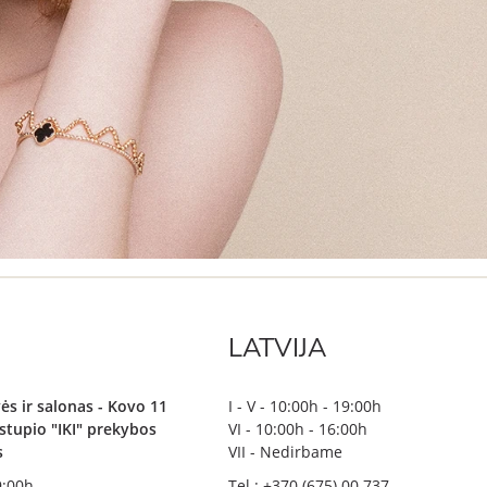
LATVIJA
ės ir salonas - Kovo 11
I - V - 10:00h - 19:00h
irstupio "IKI" prekybos
VI - 10:00h - 16:00h
s
VII - Nedirbame
19:00h
Tel.: +370 (675) 00 737