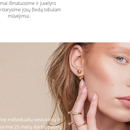
ai išmatuosime ir juvelyro
rdarysime jūsų žiedą tobulam
mūvėjimui.
me individualių vestuvinių ir
urime 25 metų darbo patirtį.