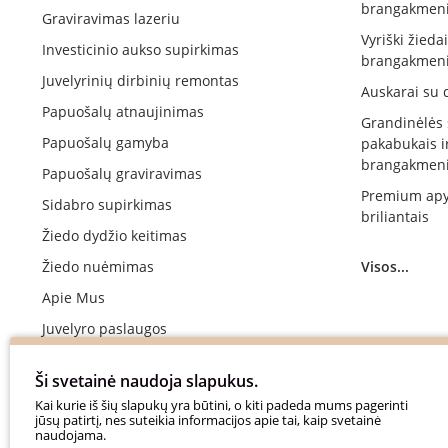
brangakmeni
Graviravimas lazeriu
Vyriški žieda
Investicinio aukso supirkimas
brangakmeni
Juvelyrinių dirbinių remontas
Auskarai su 
Papuošalų atnaujinimas
Grandinėlės
Papuošalų gamyba
pakabukais i
brangakmeni
Papuošalų graviravimas
Premium apy
Sidabro supirkimas
briliantais
Žiedo dydžio keitimas
Žiedo nuėmimas
Visos...
Apie Mus
Juvelyro paslaugos
Vestuvinių žiedų gamyba
Ši svetainė naudoja slapukus.
Sužadėtuvių žiedų gamyba
Kai kurie iš šių slapukų yra būtini, o kiti padeda mums pagerinti
jūsų patirtį, nes suteikia informacijos apie tai, kaip svetainė
Apmokėjimas
naudojama.