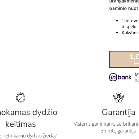
Brangakmenio
Gaminio nuot
"Lietuv
inspekcij
Kokybės 
1,
1
M
Pa
okamas dydžio
Garantija
keitimas
Visiems gaminiams su briliant
3 metų garantija
te netinkamo dydžio žiedą?