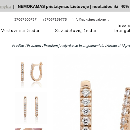
a
|
NEMOKAMAS pristatymas Lietuvoje
|
nuolaidos iki -40%
|
|
+37067500737
+37067159775
info@auksinesvajone.lt
Juvel
Vestuviniai žiedai
Sužadėtuvių žiedai
branga
Pradžia
Premium
Premium juvelyrika su brangakmeniais
Auskarai
Apva