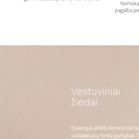
Nemokam
pagalba pe
Vestuviniai
žiedai
Ypatingai didelį dėmesį skiria
sužadėtuvių žiedų gamybai. T