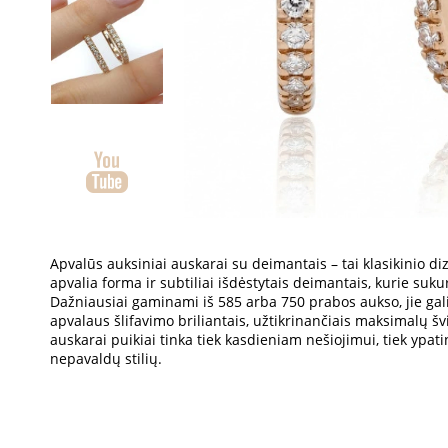
Apvalūs auksiniai auskarai su deimantais – tai klasikinio diz
apvalia forma ir subtiliai išdėstytais deimantais, kurie suku
Dažniausiai gaminami iš 585 arba 750 prabos aukso, jie gali
apvalaus šlifavimo briliantais, užtikrinančiais maksimalų š
auskarai puikiai tinka tiek kasdieniam nešiojimui, tiek ypat
nepavaldų stilių.