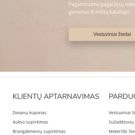
Pagaminsime pagal Jūsų eskizą
gaminius iš mūsų katalogo.
Vestuviniai žiedai
KLIENTŲ APTARNAVIMAS
PARDU
Dovanų kuponas
Vestuviniai ž
Aukso supirkimas
Sužadėtuvių 
Brangakmenių supirkimas
Moteriški žie