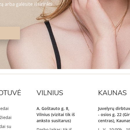
 arba galėsite išsirinkti
OTUVĖ
VILNIUS
KAUNAS
iedai
A. Goštauto g. 8,
Juvelyrų dirbtuv
Vilnius (vizitai tik iš
- osios g. 22 (G
žiedai
anksto susitarus)
centras), Kauna
dai su
Darbo laikas: tik iš
I - V - 10:00h - 