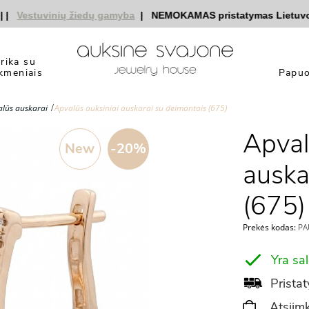
Vestuvinių žiedų gamyba
|
NEMOKAMAS pristatymas Lietuvoje
|
yrika su
kmeniais
Papuo
lūs auskarai
Apvalūs auksiniai auskarai su deimantais (675)
Apval
New
-20%
auska
(675)
Prekės kodas:
PAU
Yra sa
Pristat
Atsiimk