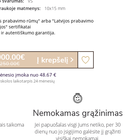
 švarumas:
VS
raukoje matmenys:
10x15 mm
os prabavimo rūmų" arba "Latvijos prabavimo
os" sertifikatai
ir autentiškumo garantija.
000.00€
Į krepšelį
,250.00€
ėnesio įmoka nuo 48.67 €
skolos laikotarpis 24 mėnesių
Nemokamas grąžinimas
ais taikoma
Jei papuošalas visgi Jums netiko, per 30
dienų nuo jo įsigijimo galėsite jį grąžinti
visiškai nemokamai.