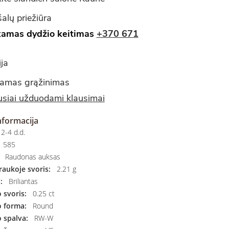
alų priežiūra
amas dydžio keitimas
+370 671
ja
amas grąžinimas
siai užduodami klausimai
nformacija
2-4 d.d.
585
Raudonas auksas
aukoje svoris:
2.21 g
:
Briliantas
svoris:
0.25 ct
 forma:
Round
 spalva:
RW-W