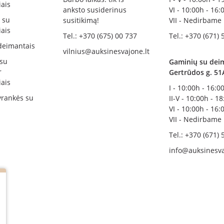
ais
anksto susiderinus
VI - 10:00h - 16:
i su
susitikimą!
VII - Nedirbame
ais
Tel.: +370 (675) 00 737
Tel.: +370 (671) 
deimantais
vilnius@auksinesvajone.lt
 su
Gaminių su deim
r
Gertrūdos g. 51
ais
I - 10:00h - 16:0
rankės su
II-V - 10:00h - 1
VI - 10:00h - 16:
VII - Nedirbame
Tel.: +370 (671) 
info@auksinesva