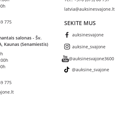
00h
latvia@auksinesvajone.lt
59 775
SEKITE MUS
auksinesvajone
antais salonas - Šv.
A, Kaunas (Senamiestis)
auksine_svajone
0h
@auksinesvajone3600
8:00h
00h
@auksine_svajone
59 775
jone.lt