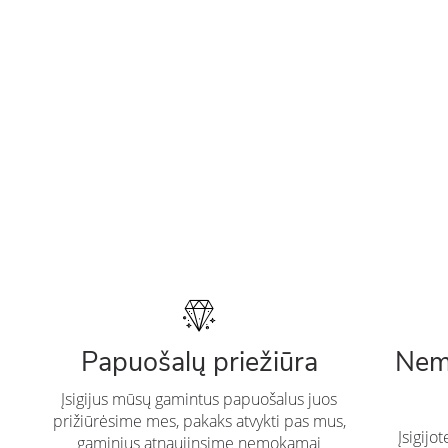
Papuošalų priežiūra
Nem
Įsigijus mūsų gamintus papuošalus juos
prižiūrėsime mes, pakaks atvykti pas mus,
Įsigijo
gaminius atnaujinsime nemokamai