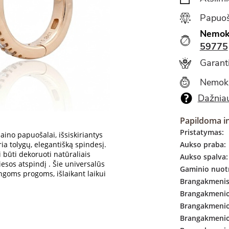
Papuoš
Nemok
59775
Garanti
Nemok
Dažniau
Papildoma i
Pristatymas:
aino papuošalai, išsiskiriantys
ria tolygų, elegantišką spindesį.
Aukso praba:
 būti dekoruoti natūraliais
Aukso spalva:
viesos atspindį
. Šie universalūs
Gaminio nuotr
ingoms progoms, išlaikant laikui
Brangakmenis
Brangakmenio 
Brangakmenio
Brangakmenio