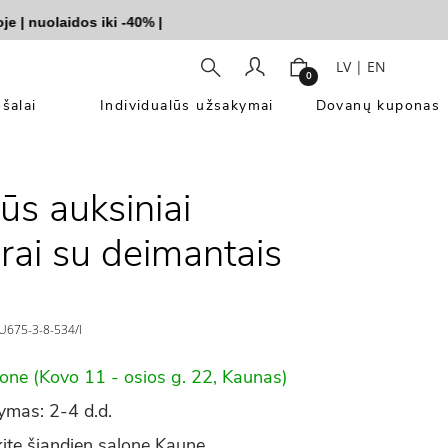
nuolaidos iki -40%
|
LV
|
EN
0
šalai
Individualūs užsakymai
Dovanų kuponas
ūs auksiniai
rai su deimantais
675-3-8-534/l
lone (Kovo 11 - osios g. 22, Kaunas)
ymas: 2-4 d.d.
ite šiandien salone Kaune