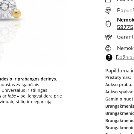
Papuoš
Nemok
59775
Garanti
Nemok
Dažniau
Papildoma i
Pristatymas:
ndesio ir prabangos derinys.
puoštas žvilgančiais
Aukso praba:
 Universalus ir stilingas
Aukso spalva:
s
ar
lobe
– bei lengvai dera prie
Gaminio nuotr
dualų stilių ir eleganciją.
Brangakmenis
Brangakmenio 
Brangakmenio
Brangakmenio