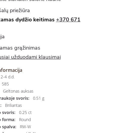
alų priežiūra
amas dydžio keitimas
+370 671
ja
amas grąžinimas
siai užduodami klausimai
nformacija
2-4 d.d.
585
Geltonas auksas
aukoje svoris:
0.51 g
:
Briliantas
svoris:
0.25 ct
 forma:
Round
 spalva:
RW-W