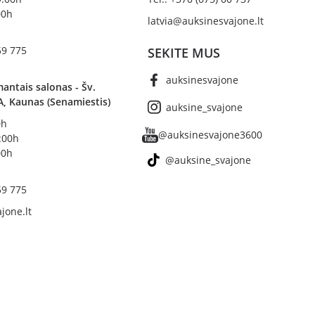
00h
latvia@auksinesvajone.lt
59 775
SEKITE MUS
auksinesvajone
antais salonas - Šv.
A, Kaunas (Senamiestis)
auksine_svajone
0h
@auksinesvajone3600
8:00h
00h
@auksine_svajone
59 775
jone.lt