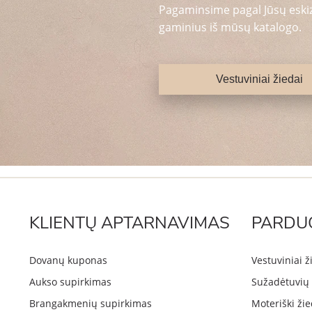
Pagaminsime pagal Jūsų eskizą
gaminius iš mūsų katalogo.
Vestuviniai žiedai
KLIENTŲ APTARNAVIMAS
PARDU
Dovanų kuponas
Vestuviniai ž
Aukso supirkimas
Sužadėtuvių 
Brangakmenių supirkimas
Moteriški žie