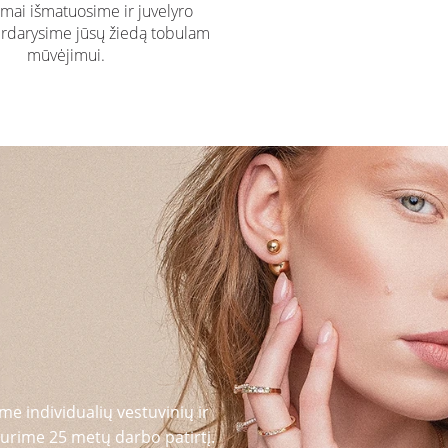
ai išmatuosime ir juvelyro
rdarysime jūsų žiedą tobulam
mūvėjimui.
me individualių vestuvinių ir
urime 25 metų darbo patirtį.