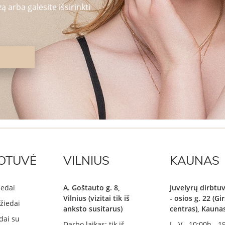
 arba galėsite išsirinkti
OTUVĖ
VILNIUS
KAUNAS
iedai
A. Goštauto g. 8,
Juvelyrų dirbtuv
Vilnius (vizitai tik iš
- osios g. 22 (G
žiedai
anksto susitarus)
centras), Kauna
dai su
Darbo laikas: tik iš
I - V - 10:00h - 