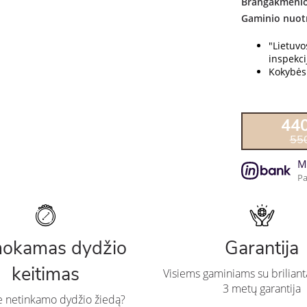
Brangakmenio
Gaminio nuot
"Lietuv
inspekcij
Kokybės 
44
55
M
Pa
okamas dydžio
Garantija
keitimas
Visiems gaminiams su briliant
3 metų garantija
te netinkamo dydžio žiedą?