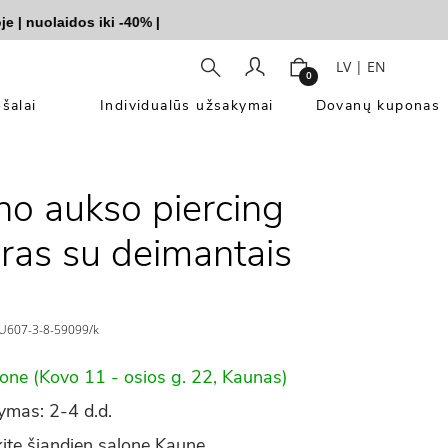
nuolaidos iki -40%
|
LV
|
EN
0
šalai
Individualūs užsakymai
Dovanų kuponas
no aukso piercing
ras su deimantais
U607-3-8-59099/k
lone (Kovo 11 - osios g. 22, Kaunas)
ymas: 2-4 d.d.
ite šiandien salone Kaune