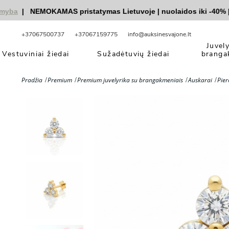
a
|
NEMOKAMAS pristatymas Lietuvoje
|
nuolaidos iki -40%
|
|
V
+37067500737
+37067159775
info@auksinesvajone.lt
Juvel
Vestuviniai žiedai
Sužadėtuvių žiedai
branga
Pradžia
Premium
Premium juvelyrika su brangakmeniais
Auskarai
Pier