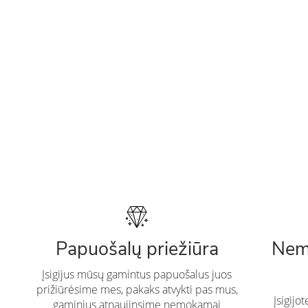
Papuošalų priežiūra
Nem
Įsigijus mūsų gamintus papuošalus juos
prižiūrėsime mes, pakaks atvykti pas mus,
Įsigijo
gaminius atnaujinsime nemokamai