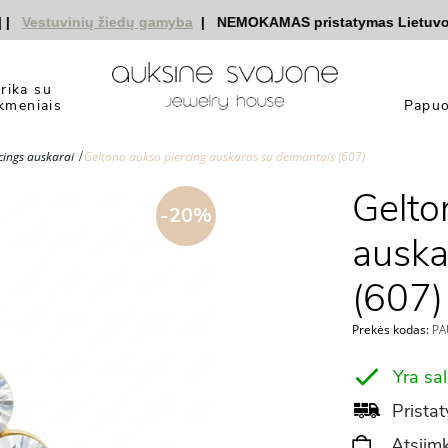
estuvinių žiedų gamyba
|
NEMOKAMAS pristatymas Lietuvoje
|
yrika su
kmeniais
Papuo
cings auskarai
Geltono aukso piercing auskaras su deimantais (607)
Gelto
-20%
auska
(607)
Prekės kodas:
PA
Yra sa
Pristat
Atsiimk