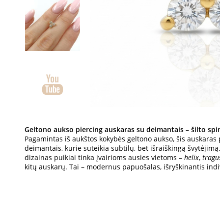
Geltono aukso piercing auskaras su deimantais – šilto spi
Pagamintas iš aukštos kokybės geltono aukso, šis auskaras 
deimantais, kurie suteikia subtilų, bet išraiškingą švytėjimą.
dizainas puikiai tinka įvairioms ausies vietoms –
helix
,
tragu
kitų auskarų. Tai – modernus papuošalas, išryškinantis indivi