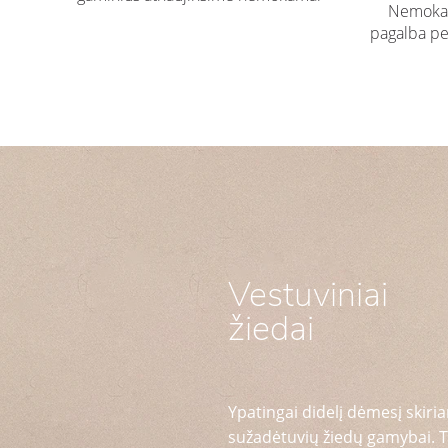
Nemokam
pagalba pe
Vestuviniai
žiedai
Ypatingai didelį dėmesį skiria
sužadėtuvių žiedų gamybai. T