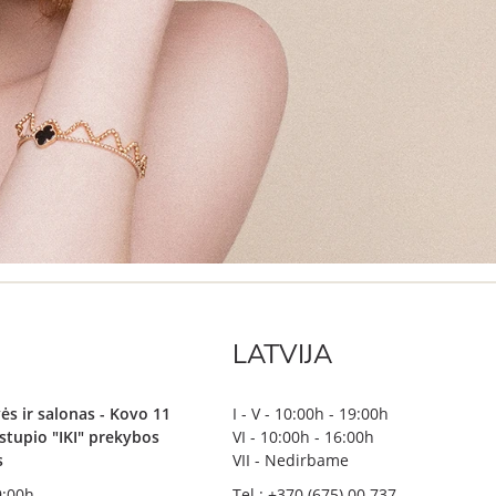
LATVIJA
ės ir salonas - Kovo 11
I - V - 10:00h - 19:00h
irstupio "IKI" prekybos
VI - 10:00h - 16:00h
s
VII - Nedirbame
19:00h
Tel.: +370 (675) 00 737