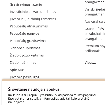
brangakmeni
Graviravimas lazeriu
Vyriški žieda
Investicinio aukso supirkimas
brangakmeni
Juvelyrinių dirbinių remontas
Auskarai su 
Papuošalų atnaujinimas
Grandinėlės
Papuošalų gamyba
pakabukais i
brangakmeni
Papuošalų graviravimas
Premium apy
Sidabro supirkimas
briliantais
Žiedo dydžio keitimas
Žiedo nuėmimas
Visos...
Apie Mus
Juvelyro paslaugos
Vestuvinių žiedų gamyba
Ši svetainė naudoja slapukus.
Sužadėtuvių žiedų gamyba
Kai kurie iš šių slapukų yra būtini, o kiti padeda mums pagerinti
jūsų patirtį, nes suteikia informacijos apie tai, kaip svetainė
Apmokėjimas
naudojama.