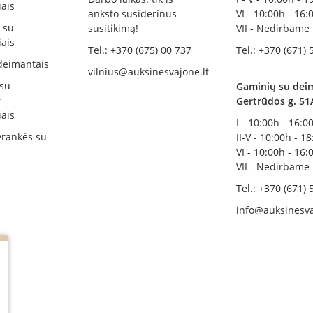
ais
anksto susiderinus
VI - 10:00h - 16:
i su
susitikimą!
VII - Nedirbame
ais
Tel.: +370 (675) 00 737
Tel.: +370 (671) 
deimantais
vilnius@auksinesvajone.lt
 su
Gaminių su deim
r
Gertrūdos g. 51
ais
I - 10:00h - 16:0
rankės su
II-V - 10:00h - 1
VI - 10:00h - 16:
VII - Nedirbame
Tel.: +370 (671) 
info@auksinesva