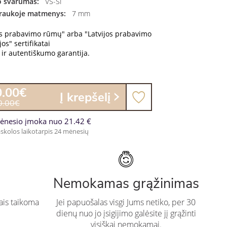
 švarumas:
VS-SI
raukoje matmenys:
7 mm
os prabavimo rūmų" arba "Latvijos prabavimo
os" sertifikatai
ir autentiškumo garantija.
0.00€
Į krepšelį
0.00€
ėnesio įmoka nuo 21.42 €
skolos laikotarpis 24 mėnesių
Nemokamas grąžinimas
ais taikoma
Jei papuošalas visgi Jums netiko, per 30
dienų nuo jo įsigijimo galėsite jį grąžinti
visiškai nemokamai.