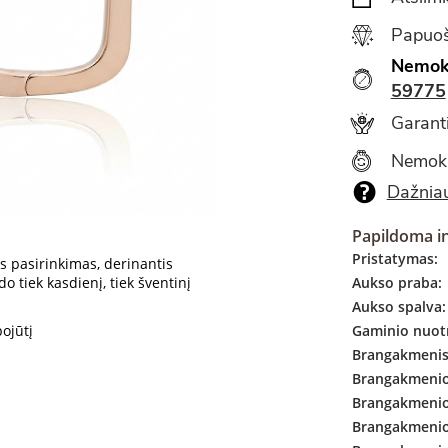
Papuoš
Nemok
59775
Garanti
Nemok
Dažniau
Papildoma i
Pristatymas:
s pasirinkimas, derinantis
do tiek kasdienį, tiek šventinį
Aukso praba:
Aukso spalva:
ojūtį
Gaminio nuotr
Brangakmenis
Brangakmenio 
Brangakmenio
Brangakmenio