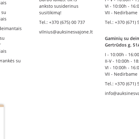
ais
anksto susiderinus
VI - 10:00h - 16:
i su
susitikimą!
VII - Nedirbame
ais
Tel.: +370 (675) 00 737
Tel.: +370 (671) 
deimantais
vilnius@auksinesvajone.lt
 su
Gaminių su deim
r
Gertrūdos g. 51
ais
I - 10:00h - 16:0
rankės su
II-V - 10:00h - 1
VI - 10:00h - 16:
VII - Nedirbame
Tel.: +370 (671) 
info@auksinesva