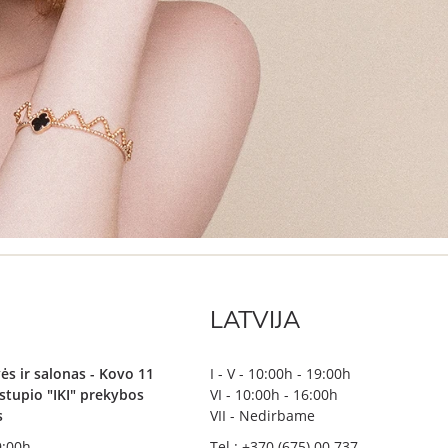
LATVIJA
ės ir salonas - Kovo 11
I - V - 10:00h - 19:00h
irstupio "IKI" prekybos
VI - 10:00h - 16:00h
s
VII - Nedirbame
19:00h
Tel.: +370 (675) 00 737