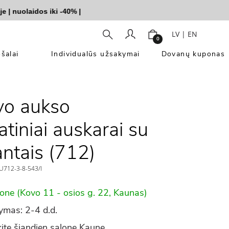
nuolaidos iki -40%
|
LV
|
EN
0
šalai
Individualūs užsakymai
Dovanų kuponas
vo aukso
atiniai auskarai su
ntais (712)
712-3-8-543/l
lone (Kovo 11 - osios g. 22, Kaunas)
ymas: 2-4 d.d.
ite šiandien salone Kaune