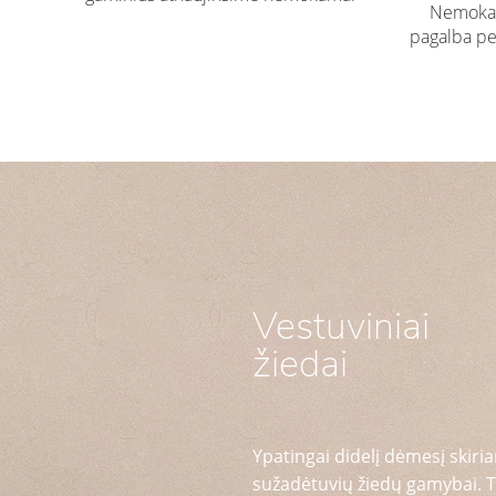
Nemokam
pagalba pe
Vestuviniai
žiedai
Ypatingai didelį dėmesį skiria
sužadėtuvių žiedų gamybai. T