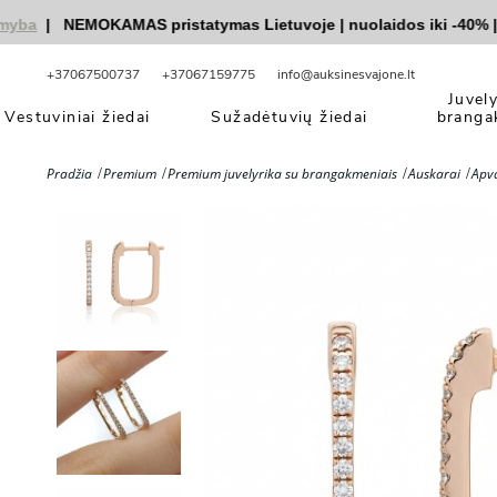
a
|
NEMOKAMAS pristatymas Lietuvoje
|
nuolaidos iki -40%
|
|
V
+37067500737
+37067159775
info@auksinesvajone.lt
Juvel
Vestuviniai žiedai
Sužadėtuvių žiedai
branga
Pradžia
Premium
Premium juvelyrika su brangakmeniais
Auskarai
Apva