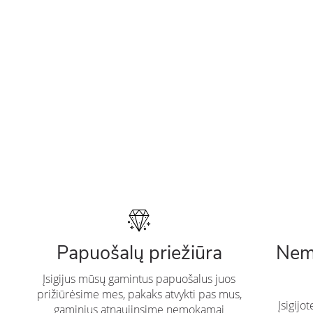
Papuošalų priežiūra
Nem
Įsigijus mūsų gamintus papuošalus juos
prižiūrėsime mes, pakaks atvykti pas mus,
Įsigijo
gaminius atnaujinsime nemokamai