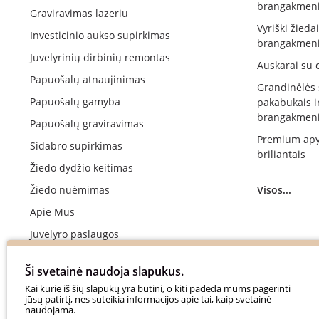
brangakmeni
Graviravimas lazeriu
Vyriški žieda
Investicinio aukso supirkimas
brangakmeni
Juvelyrinių dirbinių remontas
Auskarai su 
Papuošalų atnaujinimas
Grandinėlės
Papuošalų gamyba
pakabukais i
brangakmeni
Papuošalų graviravimas
Premium apy
Sidabro supirkimas
briliantais
Žiedo dydžio keitimas
Žiedo nuėmimas
Visos...
Apie Mus
Juvelyro paslaugos
Vestuvinių žiedų gamyba
Ši svetainė naudoja slapukus.
Sužadėtuvių žiedų gamyba
Kai kurie iš šių slapukų yra būtini, o kiti padeda mums pagerinti
jūsų patirtį, nes suteikia informacijos apie tai, kaip svetainė
Apmokėjimas
naudojama.