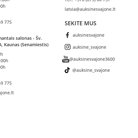
00h
latvia@auksinesvajone.lt
59 775
SEKITE MUS
auksinesvajone
antais salonas - Šv.
A, Kaunas (Senamiestis)
auksine_svajone
0h
@auksinesvajone3600
8:00h
00h
@auksine_svajone
59 775
jone.lt