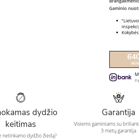
Brangakmenio
Gaminio nuot
"Lietuv
inspekcij
Kokybės 
64
80
M
Pa
okamas dydžio
Garantija
keitimas
Visiems gaminiams su briliant
3 metų garantija
te netinkamo dydžio žiedą?