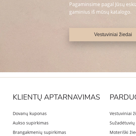
Pagaminsime pagal Jūsų eskizą
gaminius iš mūsų katalogo.
Vestuviniai žiedai
KLIENTŲ APTARNAVIMAS
PARDU
Dovanų kuponas
Vestuviniai ž
Aukso supirkimas
Sužadėtuvių 
Brangakmenių supirkimas
Moteriški žie