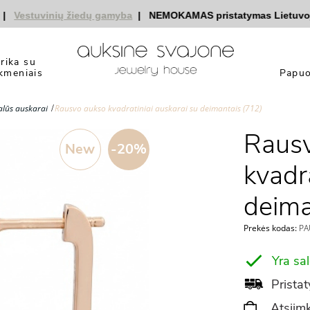
estuvinių žiedų gamyba
|
NEMOKAMAS pristatymas Lietuvoje
|
yrika su
kmeniais
Papuo
lūs auskarai
Rausvo aukso kvadratiniai auskarai su deimantais (712)
Raus
New
-20%
kvadr
deima
Prekės kodas:
PAU
Yra sa
Pristat
Atsiimk