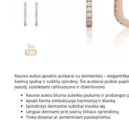
Rausvo aukso apvalūs auskarai su deimantais – elegantiška
švelnią spalvą ir subtilų spindesį. Šie auskarai puikiai papil
įvaizdį, suteikdami rafinuotumo ir išskirtinumo.
Rausvo aukso šiluma suteikia jaukumo ir prabangos p
Apvali forma simbolizuoja harmoniją ir klasiką
Spindintys deimantai subtiliai traukia akį
Lengvai derinami prie įvairių stiliaus sprendimų
Tinka dovanai ar asmeniniam pasilepinimui