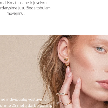
ai išmatuosime ir juvelyro
rdarysime jūsų žiedą tobulam
mūvėjimui.
me individualių vestuvinių ir
urime 25 metų darbo patirtį.