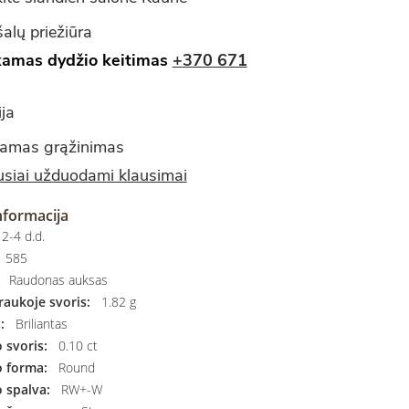
alų priežiūra
amas dydžio keitimas
+370 671
ja
amas grąžinimas
siai užduodami klausimai
nformacija
2-4 d.d.
585
Raudonas auksas
aukoje svoris:
1.82 g
:
Briliantas
svoris:
0.10 ct
 forma:
Round
 spalva:
RW+-W