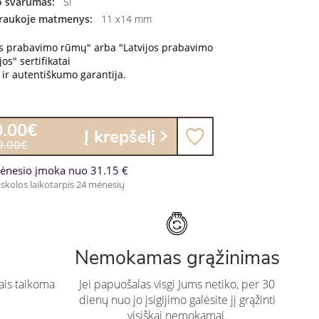
 švarumas:
SI
raukoje matmenys:
11 x14 mm
os prabavimo rūmų" arba "Latvijos prabavimo
os" sertifikatai
ir autentiškumo garantija.
0.00€
Į krepšelį
0.00€
ėnesio įmoka nuo 31.15 €
skolos laikotarpis 24 mėnesių
Nemokamas grąžinimas
ais taikoma
Jei papuošalas visgi Jums netiko, per 30
dienų nuo jo įsigijimo galėsite jį grąžinti
visiškai nemokamai.