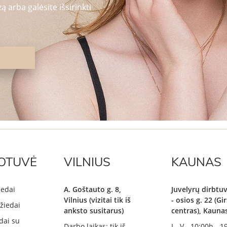
 arba galėsite išsirinkti
OTUVĖ
VILNIUS
KAUNAS
iedai
A. Goštauto g. 8,
Juvelyrų dirbtuv
Vilnius (vizitai tik iš
- osios g. 22 (G
žiedai
anksto susitarus)
centras), Kauna
dai su
Darbo laikas: tik iš
I - V - 10:00h - 