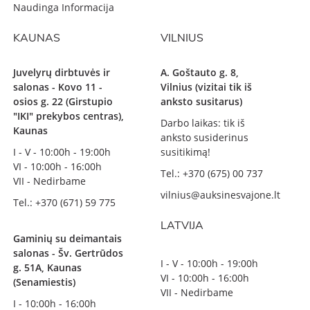
Naudinga Informacija
KAUNAS
VILNIUS
Juvelyrų dirbtuvės ir
A. Goštauto g. 8,
salonas - Kovo 11 -
Vilnius (vizitai tik iš
osios g. 22 (Girstupio
anksto susitarus)
"IKI" prekybos centras),
Darbo laikas: tik iš
Kaunas
anksto susiderinus
I - V - 10:00h - 19:00h
susitikimą!
VI - 10:00h - 16:00h
Tel.: +370 (675) 00 737
VII - Nedirbame
vilnius@auksinesvajone.lt
Tel.: +370 (671) 59 775
LATVIJA
Gaminių su deimantais
salonas - Šv. Gertrūdos
I - V - 10:00h - 19:00h
g. 51A, Kaunas
VI - 10:00h - 16:00h
(Senamiestis)
VII - Nedirbame
I - 10:00h - 16:00h