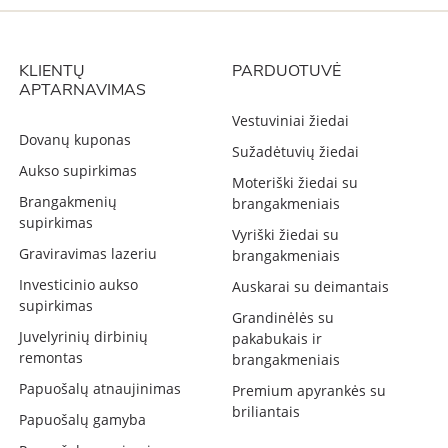
KLIENTŲ
PARDUOTUVĖ
APTARNAVIMAS
Vestuviniai žiedai
Dovanų kuponas
Sužadėtuvių žiedai
Aukso supirkimas
Moteriški žiedai su
Brangakmenių
brangakmeniais
supirkimas
Vyriški žiedai su
Graviravimas lazeriu
brangakmeniais
Investicinio aukso
Auskarai su deimantais
supirkimas
Grandinėlės su
Juvelyrinių dirbinių
pakabukais ir
remontas
brangakmeniais
Papuošalų atnaujinimas
Premium apyrankės su
briliantais
Papuošalų gamyba