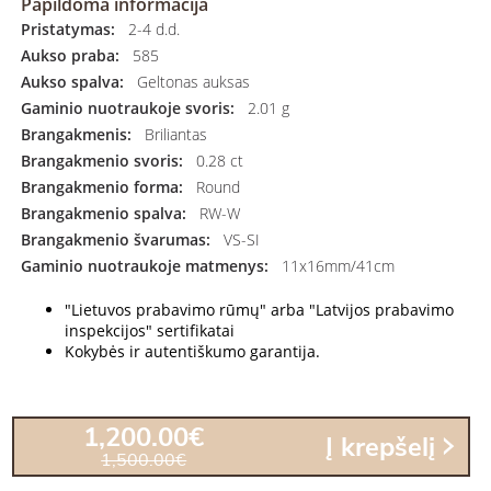
Papildoma informacija
Pristatymas:
2-4 d.d.
Aukso praba:
585
Aukso spalva:
Geltonas auksas
Gaminio nuotraukoje svoris:
2.01 g
Brangakmenis:
Briliantas
Brangakmenio svoris:
0.28 ct
Brangakmenio forma:
Round
Brangakmenio spalva:
RW-W
Brangakmenio švarumas:
VS-SI
Gaminio nuotraukoje matmenys:
11x16mm/41cm
"Lietuvos prabavimo rūmų" arba "Latvijos prabavimo
inspekcijos" sertifikatai
Kokybės ir autentiškumo garantija.
1,200.00€
Į krepšelį
1,500.00€