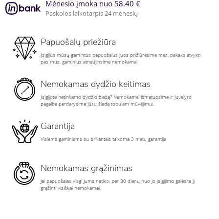
Mėnesio įmoka nuo 58.40 €
Paskolos laikotarpis 24 mėnesių
Papuošalų priežiūra
Įsigijus mūsų gamintus papuošalus juos prižiūrėsime mes, pakaks atvykti
pas mus, gaminius atnaujinsime nemokamai
Nemokamas dydžio keitimas
Įsigijote netinkamo dydžio žiedą? Nemokamai išmatuosime ir juvelyro
pagalba perdarysime jūsų žiedą tobulam mūvėjimui.
Garantija
Visiems gaminiams su briliantais taikoma 3 metų garantija
Nemokamas grąžinimas
Jei papuošalas visgi Jums netiko, per 30 dienų nuo jo įsigijimo galėsite jį
grąžinti visiškai nemokamai.