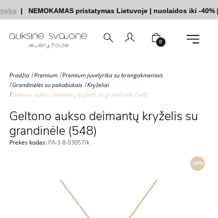
myba
|
NEMOKAMAS pristatymas Lietuvoje
|
nuolaidos iki -40%
|
0
Pradžia
Premium
Premium juvelyrika su brangakmeniais
Grandinėlės su pakabukais
Kryželiai
Geltono aukso deimantų kryželis su grandinėle (548)
Geltono aukso deimantų kryželis su
grandinėle (548)
Prekės kodas:
PA-3-8-93057/k
-20%