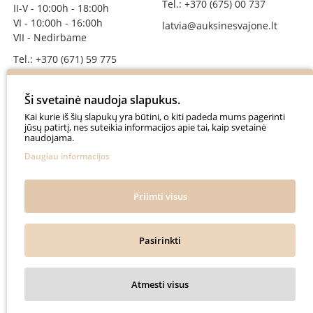
Tel.: +370 (675) 00 737
II-V - 10:00h - 18:00h
VI - 10:00h - 16:00h
latvia@auksinesvajone.lt
VII - Nedirbame
Tel.: +370 (671) 59 775
info@auksinesvajone.lt
Ši svetainė naudoja slapukus.
SEKITE MUS
Kai kurie iš šių slapukų yra būtini, o kiti padeda mums pagerinti
jūsų patirtį, nes suteikia informacijos apie tai, kaip svetainė
naudojama.
auksinesvajone
Daugiau informacijos
auksine_svajone
@auksinesvajone3600
Priimti visus
@auksine_svajone
Pasirinkti
Auksinė Svajonė © 2018. All rights reserved.
Atmesti visus