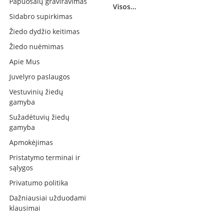
Papuošalų graviravimas
Visos...
Sidabro supirkimas
Žiedo dydžio keitimas
Žiedo nuėmimas
Apie Mus
Juvelyro paslaugos
Vestuvinių žiedų
gamyba
Sužadėtuvių žiedų
gamyba
Apmokėjimas
Pristatymo terminai ir
sąlygos
Privatumo politika
Dažniausiai užduodami
klausimai