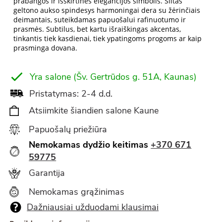
prabangos ir išskirtinės elegancijos simbolis. Šiltas
geltono aukso spindesys harmoningai dera su žėrinčiais
deimantais, suteikdamas papuošalui rafinuotumo ir
prasmės. Subtilus, bet kartu išraiškingas akcentas,
tinkantis tiek kasdienai, tiek ypatingoms progoms ar kaip
prasminga dovana.
Yra salone (Šv. Gertrūdos g. 51A, Kaunas)
Pristatymas: 2-4 d.d.
Atsiimkite šiandien salone Kaune
Papuošalų priežiūra
Nemokamas dydžio keitimas
+370 671
59775
Garantija
Nemokamas grąžinimas
Dažniausiai užduodami klausimai