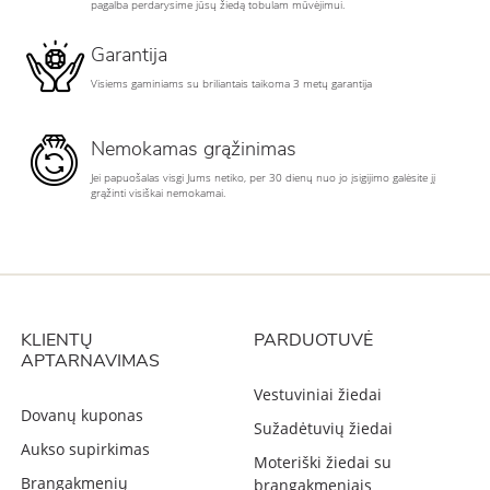
pagalba perdarysime jūsų žiedą tobulam mūvėjimui.
Garantija
Visiems gaminiams su briliantais taikoma 3 metų garantija
Nemokamas grąžinimas
Jei papuošalas visgi Jums netiko, per 30 dienų nuo jo įsigijimo galėsite jį
grąžinti visiškai nemokamai.
KLIENTŲ
PARDUOTUVĖ
APTARNAVIMAS
Vestuviniai žiedai
Dovanų kuponas
Sužadėtuvių žiedai
Aukso supirkimas
Moteriški žiedai su
Brangakmenių
brangakmeniais