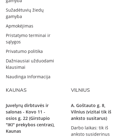
gamyba
Sužadėtuvių žiedų
gamyba
Apmokėjimas
Pristatymo terminai ir
sąlygos
Privatumo politika
Dažniausiai užduodami
klausimai
Naudinga Informacija
KAUNAS
VILNIUS
Juvelyrų dirbtuvės ir
A. Goštauto g. 8,
salonas - Kovo 11 -
Vilnius (vizitai tik iš
osios g. 22 (Girstupio
anksto susitarus)
"IKI" prekybos centras),
Darbo laikas: tik iš
Kaunas
anksto susiderinus