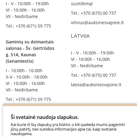
I - V - 10:00h - 19:00h
susitikimą!
VI - 10:00h - 16:00h
Tel.: +370 (675) 00 737
VII - Nedirbame
vilnius@auksinesvajone.lt
Tel.: +370 (671) 59 775
LATVIJA
Gaminių su deimantais
salonas - Šv. Gertrūdos
I - V - 10:00h - 19:00h
g. 51A, Kaunas
VI - 10:00h - 16:00h
(Senamiestis)
VII - Nedirbame
I - 10:00h - 16:00h
Tel.: +370 (675) 00 737
II-V - 10:00h - 18:00h
VI - 10:00h - 16:00h
latvia@auksinesvajone.lt
VII - Nedirbame
Tel.: +370 (671) 59 775
info@auksinesvajone.lt
Ši svetainė naudoja slapukus.
SEKITE MUS
Kai kurie iš šių slapukų yra būtini, o kiti padeda mums pagerinti
jūsų patirtį, nes suteikia informacijos apie tai, kaip svetainė
naudojama.
auksinesvajone