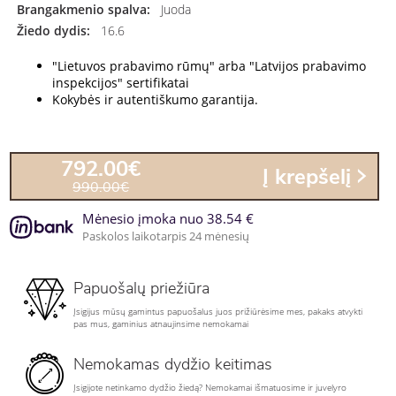
Brangakmenio spalva:
Juoda
Žiedo dydis:
16.6
"Lietuvos prabavimo rūmų" arba "Latvijos prabavimo
inspekcijos" sertifikatai
Kokybės ir autentiškumo garantija.
792.00€
Į krepšelį
990.00€
Mėnesio įmoka nuo 38.54 €
Paskolos laikotarpis 24 mėnesių
Papuošalų priežiūra
Įsigijus mūsų gamintus papuošalus juos prižiūrėsime mes, pakaks atvykti
pas mus, gaminius atnaujinsime nemokamai
Nemokamas dydžio keitimas
Įsigijote netinkamo dydžio žiedą? Nemokamai išmatuosime ir juvelyro