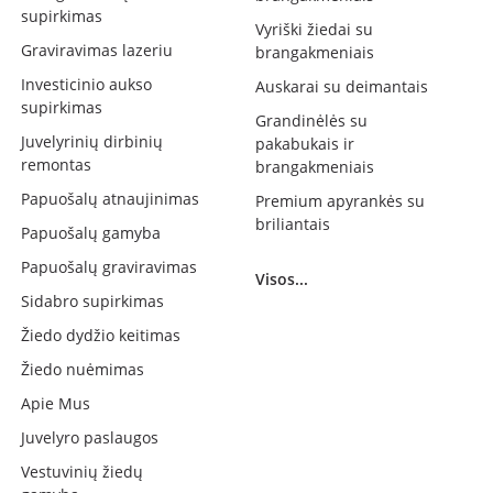
supirkimas
Vyriški žiedai su
Graviravimas lazeriu
brangakmeniais
Investicinio aukso
Auskarai su deimantais
supirkimas
Grandinėlės su
Juvelyrinių dirbinių
pakabukais ir
remontas
brangakmeniais
Papuošalų atnaujinimas
Premium apyrankės su
briliantais
Papuošalų gamyba
Papuošalų graviravimas
Visos...
Sidabro supirkimas
Žiedo dydžio keitimas
Žiedo nuėmimas
Apie Mus
Juvelyro paslaugos
Vestuvinių žiedų