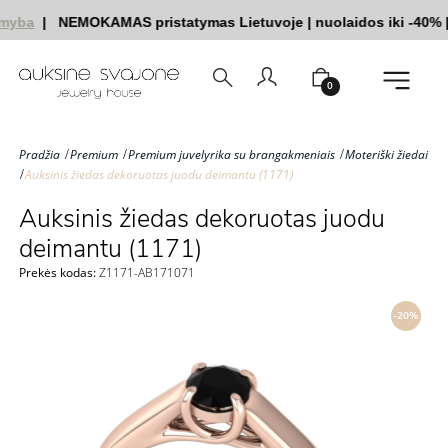
myba
|
NEMOKAMAS pristatymas Lietuvoje
|
nuolaidos iki -40%
|
0
Pradžia
Premium
Premium juvelyrika su brangakmeniais
Moteriški žiedai
Auksinis žiedas dekoruotas juodu deimantu (1171)
Auksinis žiedas dekoruotas juodu
deimantu (1171)
Prekės kodas:
Z1171-AB171071
-20%