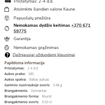
Pristatymas: 2-4 d.d.
Atsiimkite šiandien salone Kaune
Papuošalų priežiūra
Nemokamas dydžio keitimas
+370 671
59775
Garantija
Nemokamas grąžinimas
Dažniausiai užduodami klausimai
Papildoma informacija
Pristatymas:
2-4 d.d.
Aukso praba:
585
Aukso spalva:
Baltas auksas
Gaminio nuotraukoje svoris:
3.48 g
Brangakmenis:
Deimantas
Brangakmenio forma:
Round
Brangakmenio svoris:
0.50 ct