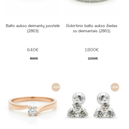
Balto aukso deimantų juostelė
Išskirtinis balto aukso žiedas
(2803)
su deimantais (2801)
640€
1800€
800€
2250€
-20%
-20%