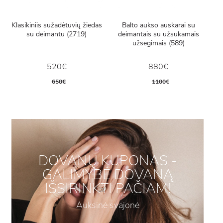
Klasikiniis sužadėtuvių žiedas
Balto aukso auskarai su
su deimantu (2719)
deimantais su užsukamais
užsegimais (589)
520€
880€
650€
1100€
DOVANŲ KUPONAS -
GALIMYBĖ DOVANĄ
IŠSIRINKTI PAČIAM!
Auksinė svajonė