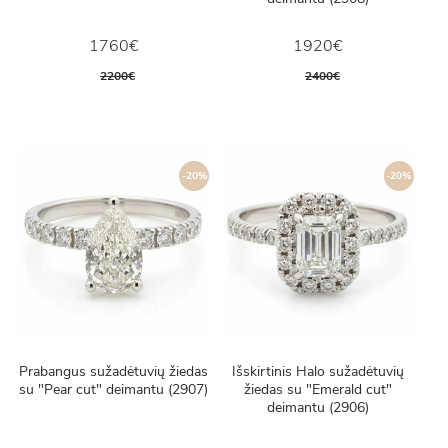
1760€
1920€
2200€
2400€
-20%
-20%
Prabangus sužadėtuvių žiedas
Išskirtinis Halo sužadėtuvių
su "Pear cut" deimantu (2907)
žiedas su "Emerald cut"
deimantu (2906)