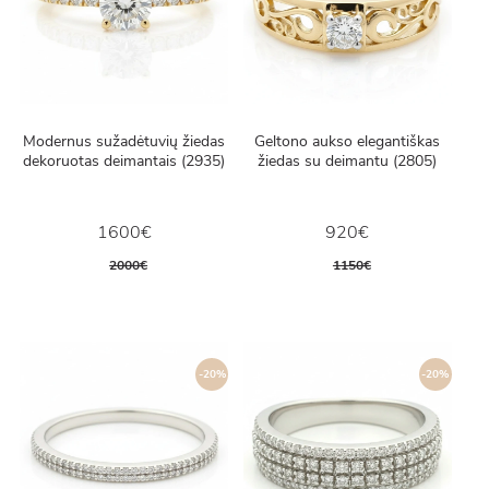
Modernus sužadėtuvių žiedas
Geltono aukso elegantiškas
dekoruotas deimantais (2935)
žiedas su deimantu (2805)
1600€
920€
2000€
1150€
-20%
-20%