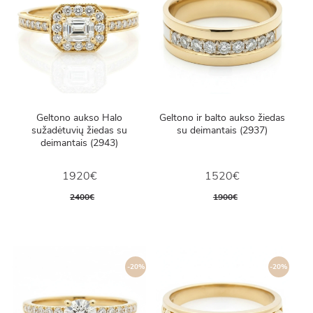
Geltono aukso Halo
Geltono ir balto aukso žiedas
sužadėtuvių žiedas su
su deimantais (2937)
deimantais (2943)
1920€
1520€
2400€
1900€
-20%
-20%