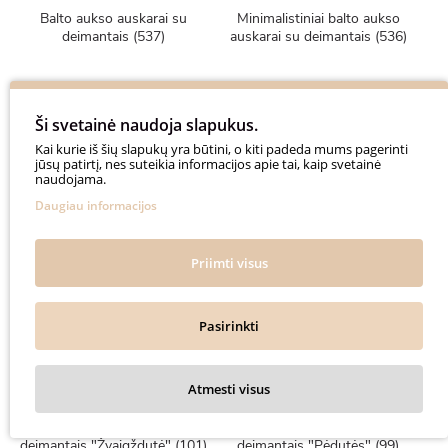
Balto aukso auskarai su
Minimalistiniai balto aukso
deimantais (537)
auskarai su deimantais (536)
800€
384€
Ši svetainė naudoja slapukus.
1000€
480€
Kai kurie iš šių slapukų yra būtini, o kiti padeda mums pagerinti
jūsų patirtį, nes suteikia informacijos apie tai, kaip svetainė
naudojama.
Daugiau informacijos
-20%
-20%
Priimti visus
Pasirinkti
Atmesti visus
Raudono siūlo apyrankė su
Raudono siūlo apyrankė su
deimantais "Žvaigždutė" (101)
deimantais "Pėdutės" (99)