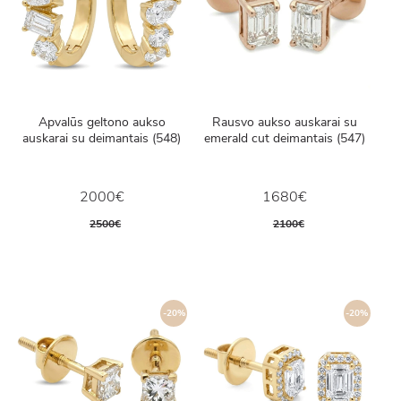
Apvalūs geltono aukso
Rausvo aukso auskarai su
auskarai su deimantais (548)
emerald cut deimantais (547)
2000€
1680€
2500€
2100€
-20%
-20%