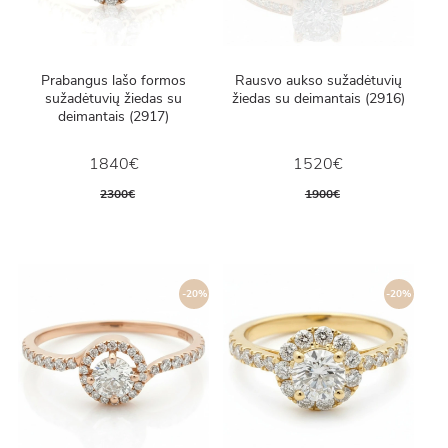
Prabangus lašo formos
Rausvo aukso sužadėtuvių
sužadėtuvių žiedas su
žiedas su deimantais (2916)
deimantais (2917)
1840€
1520€
2300€
1900€
-20%
-20%