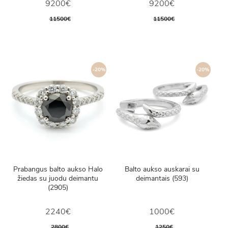
9200€
9200€
11500€
11500€
-20%
-20%
Prabangus balto aukso Halo
Balto aukso auskarai su
žiedas su juodu deimantu
deimantais (593)
(2905)
2240€
1000€
2800€
1250€