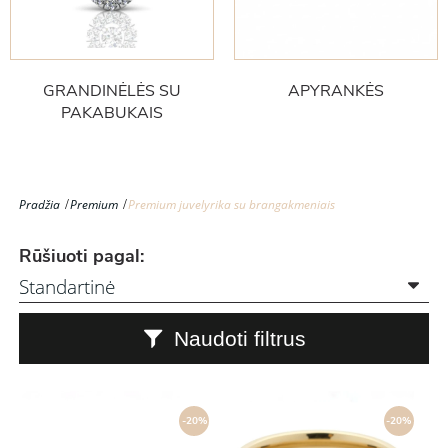
GRANDINĖLĖS SU
APYRANKĖS
PAKABUKAIS
Pradžia
Premium
Premium juvelyrika su brangakmeniais
Rūšiuoti pagal:
Naudoti filtrus
-20%
-20%