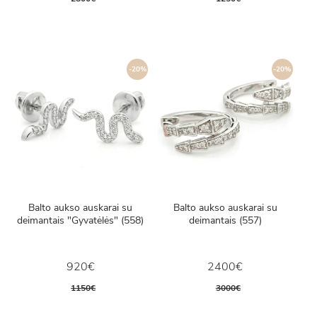
-20%
-20%
Balto aukso auskarai su
Balto aukso auskarai su
deimantais "Gyvatėlės" (558)
deimantais (557)
920€
2400€
1150€
3000€