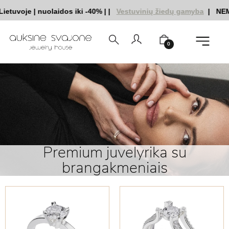
je
|
nuolaidos iki -40%
|
|
Vestuvinių žiedų gamyba
|
NEMOKAMAS 
0
Premium juvelyrika su
brangakmeniais