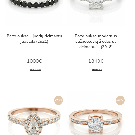
Balto aukso - juodų deimantų
Balto aukso modernus
juostelė (2921)
sužadėtuvių žiedas su
deimantais (2918)
1000€
1840€
1250€
2300€
-20%
-20%