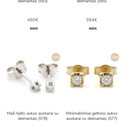
deimantais (583)
deimantais (585)
480€
384€
600€
480€
-20%
-20%
Maži balto aukso auskarai su
Minimalistiniai geltono aukso
deimantais (578)
auskarai su deimantais (577)