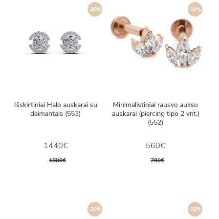
-20%
-20%
Išskirtiniai Halo auskarai su
Minimalistiniai rausvo aukso
deimantais (553)
auskarai (piercing tipo 2 vnt.)
(552)
1440€
560€
1800€
700€
-20%
-20%