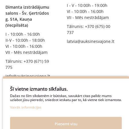
I - V - 10:00h - 19:00h
Dimanta izstrādājumu
VI - 10:00h - 16:00h
salons - Šv. Ģertrūdos
VII - Mēs nestrādājam
g. 51A, Kauņa
(Vecpilsēta)
Tālrunis: +370 (675) 00
737
I - 10:00h - 16:00h
II-V - 10:00h - 18:00h
latvia@auksinesvajone.lt
VI - 10:00h - 16:00h
VII - Mēs nestrādājam
Tālrunis: +370 (671) 59
775
info@auksinesvajone.lt
SEKOJIET MUMS
Šī vietne izmanto sīkfailus.
Dažas no šīm sīkdatnēm ir būtiskas, savukārt citas palīdz mums
uzlabot jūsu pieredzi, sniedzot ieskatu par to, kā vietne tiek izmantota.
auksinesvajone
Vairāk informācijas
auksine_svajone
@auksinesvajone3600
Pieņemt visu