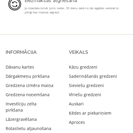
Bezmaksas atgriešana
Ja rotaslieta tomēr Jums neder, 30 dienu laikā no tās iegādes varēsiet to
pilnīgi bez maksas atgriezt.
INFORMĀCIJA
VEIKALS
Dāvanu kartes
Kāzu gredzeni
Dārgakmeņu pirkšana
Saderināšanās gredzeni
Gredzena izmēra maiņa
Sieviešu gredzeni
Gredzena noņemšana
Vīriešu gredzeni
Investīciju zelta
Auskari
pirkšana
Ķēdes ar piekariņiem
Lāzergravēšana
Aproces
Rotaslietu atjaunošana