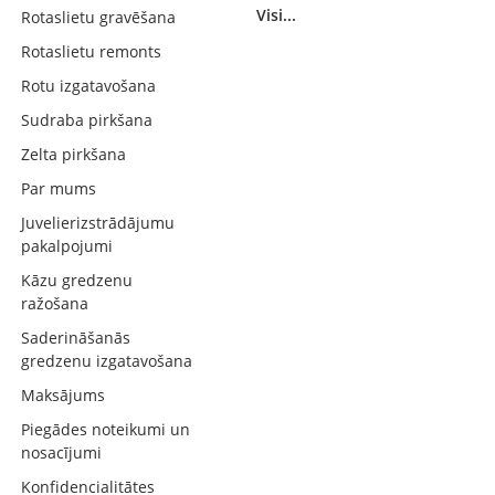
Visi...
Rotaslietu gravēšana
Rotaslietu remonts
Rotu izgatavošana
Sudraba pirkšana
Zelta pirkšana
Par mums
Juvelierizstrādājumu
pakalpojumi
Kāzu gredzenu
ražošana
Saderināšanās
gredzenu izgatavošana
Maksājums
Piegādes noteikumi un
nosacījumi
Konfidencialitātes