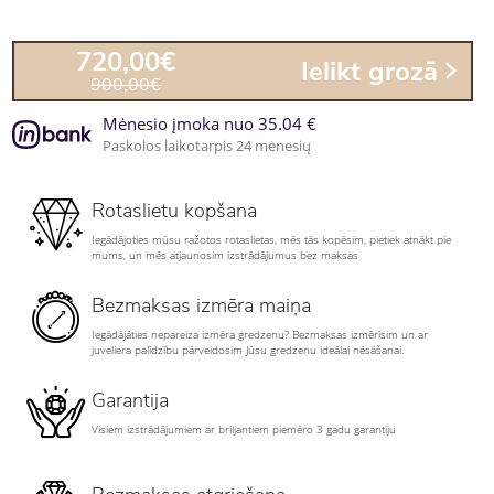
720,00€
Ielikt grozā
900,00€
Mėnesio įmoka nuo 35.04 €
Paskolos laikotarpis 24 mėnesių
Rotaslietu kopšana
Iegādājoties mūsu ražotos rotaslietas, mēs tās kopēsim, pietiek atnākt pie
mums, un mēs atjaunosim izstrādājumus bez maksas
Bezmaksas izmēra maiņa
Iegādājāties nepareiza izmēra gredzenu? Bezmaksas izmērīsim un ar
juveliera palīdzību pārveidosim Jūsu gredzenu ideālai nēsāšanai.
Garantija
Visiem izstrādājumiem ar briljantiem piemēro 3 gadu garantiju