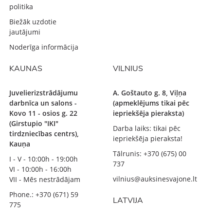
politika
Biežāk uzdotie
jautājumi
Noderīga informācija
KAUNAS
VILNIUS
Juvelierizstrādājumu
A. Goštauto g. 8, Viļņa
darbnīca un salons -
(apmeklējums tikai pēc
Kovo 11 - osios g. 22
iepriekšēja pieraksta)
(Girstupio "IKI"
Darba laiks: tikai pēc
tirdzniecības centrs),
iepriekšēja pieraksta!
Kauņa
Tālrunis: +370 (675) 00
I - V - 10:00h - 19:00h
737
VI - 10:00h - 16:00h
vilnius@auksinesvajone.lt
VII - Mēs nestrādājam
Phone.: +370 (671) 59
LATVIJA
775