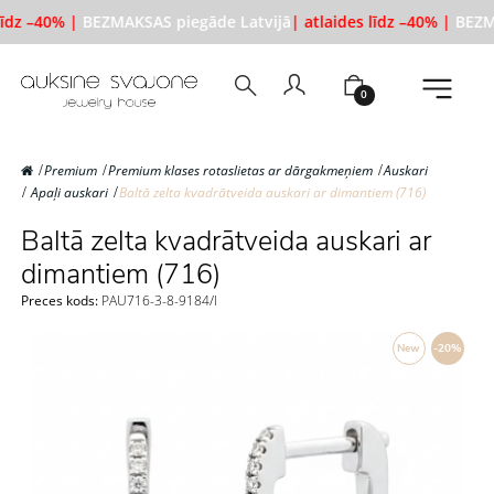
līdz –40% |
BEZMAKSAS piegāde Latvijā
| atlaides līdz –40% |
BEZMA
0
Premium
Premium klases rotaslietas ar dārgakmeņiem
Auskari
Apaļi auskari
Baltā zelta kvadrātveida auskari ar dimantiem (716)
Baltā zelta kvadrātveida auskari ar
dimantiem (716)
Preces kods:
PAU716-3-8-9184/l
New
-20%