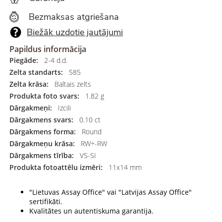
Bezmaksas atgriešana
Biežāk uzdotie jautājumi
Papildus informācija
Piegāde:
2-4 d.d.
Zelta standarts:
585
Zelta krāsa:
Baltais zelts
Produkta foto svars:
1.82 g
Dārgakmeņi:
Izcili
Dārgakmens svars:
0.10 ct
Dārgakmens forma:
Round
Dārgakmeņu krāsa:
RW+-RW
Dārgakmens tīrība:
VS-SI
Produkta fotoattēlu izmēri:
11x14 mm
"Lietuvas Assay Office" vai "Latvijas Assay Office"
sertifikāti.
Kvalitātes un autentiskuma garantija.