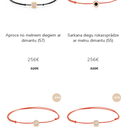
Aproce no melniem diegiem ar
Sarkana diegu rokassprādze
dimantu (57)
ar melnu dimantu (55)
256€
256€
320€
320€
-20%
-20%