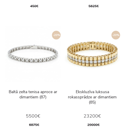
450€
5625€
-20%
-20%
Baltā zelta tenisa aproce ar
Ekskluzīva luksusa
dimantiem (87)
rokassprādze ar dimantiem
(85)
5500€
23200€
6875€
29000€