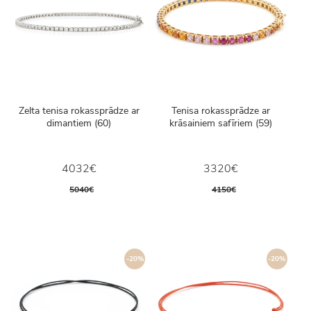
Zelta tenisa rokassprādze ar
Tenisa rokassprādze ar
dimantiem (60)
krāsainiem safīriem (59)
4032€
3320€
5040€
4150€
-20%
-20%