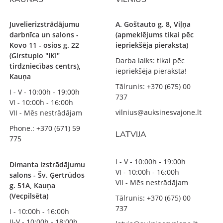
Juvelierizstrādājumu
A. Goštauto g. 8, Viļņa
darbnīca un salons -
(apmeklējums tikai pēc
Kovo 11 - osios g. 22
iepriekšēja pieraksta)
(Girstupio "IKI"
Darba laiks: tikai pēc
tirdzniecības centrs),
iepriekšēja pieraksta!
Kauņa
Tālrunis: +370 (675) 00
I - V - 10:00h - 19:00h
737
VI - 10:00h - 16:00h
vilnius@auksinesvajone.lt
VII - Mēs nestrādājam
Phone.: +370 (671) 59
LATVIJA
775
I - V - 10:00h - 19:00h
Dimanta izstrādājumu
VI - 10:00h - 16:00h
salons - Šv. Ģertrūdos
VII - Mēs nestrādājam
g. 51A, Kauņa
(Vecpilsēta)
Tālrunis: +370 (675) 00
737
I - 10:00h - 16:00h
II-V - 10:00h - 18:00h