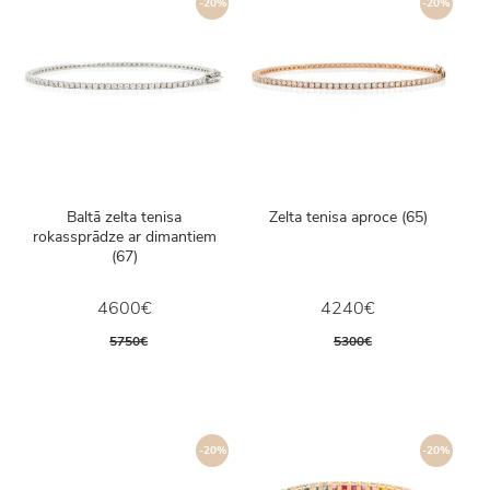
-20%
-20%
Baltā zelta tenisa
Zelta tenisa aproce (65)
rokassprādze ar dimantiem
(67)
4600€
4240€
5750€
5300€
-20%
-20%