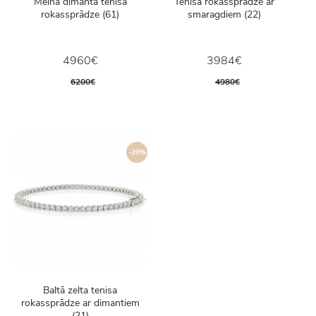
Melnā dimanta tenisa
Tenisa rokassprādze ar
rokassprādze (61)
smaragdiem (22)
4960€
3984€
6200€
4980€
-20%
Baltā zelta tenisa
rokassprādze ar dimantiem
(21)