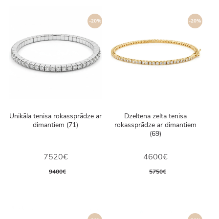
-20%
-20%
Unikāla tenisa rokassprādze ar
Dzeltena zelta tenisa
dimantiem (71)
rokassprādze ar dimantiem
(69)
7520€
4600€
9400€
5750€