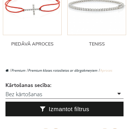
PIEDĀVĀ APROCES
TENISS
Premium
Premium klases rotaslietas ar dārgakmeņiem
Aproces
Kārtošanas secība:
Izmantot filtrus