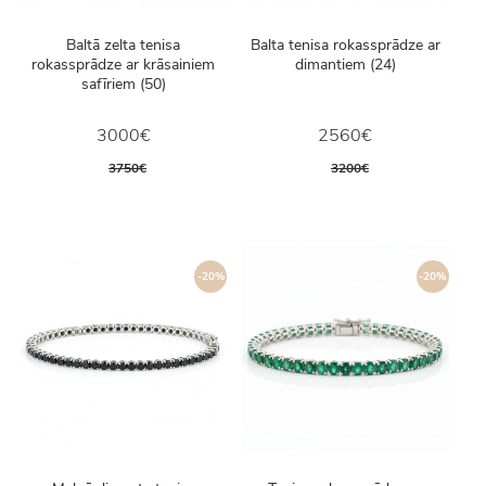
Baltā zelta tenisa
Balta tenisa rokassprādze ar
rokassprādze ar krāsainiem
dimantiem (24)
safīriem (50)
3000€
2560€
3750€
3200€
-20%
-20%