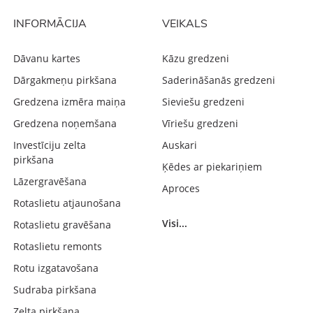
INFORMĀCIJA
VEIKALS
Dāvanu kartes
Kāzu gredzeni
Dārgakmeņu pirkšana
Saderināšanās gredzeni
Gredzena izmēra maiņa
Sieviešu gredzeni
Gredzena noņemšana
Vīriešu gredzeni
Investīciju zelta
Auskari
pirkšana
Ķēdes ar piekariņiem
Lāzergravēšana
Aproces
Rotaslietu atjaunošana
Visi...
Rotaslietu gravēšana
Rotaslietu remonts
Rotu izgatavošana
Sudraba pirkšana
Zelta pirkšana