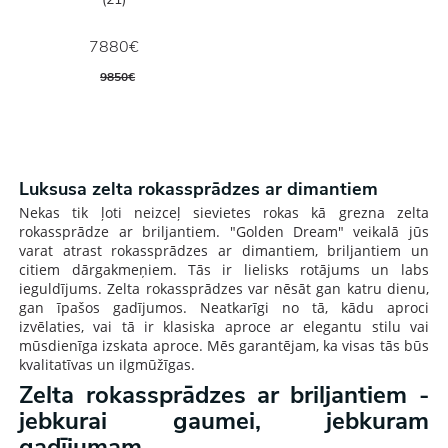
7880€
9850€
Luksusa zelta rokassprādzes ar dimantiem
Nekas tik ļoti neizceļ sievietes rokas kā grezna zelta
rokassprādze ar briljantiem. "Golden Dream" veikalā jūs
varat atrast rokassprādzes ar dimantiem, briljantiem un
citiem dārgakmeņiem. Tās ir lielisks rotājums un labs
ieguldījums. Zelta rokassprādzes var nēsāt gan katru dienu,
gan īpašos gadījumos. Neatkarīgi no tā, kādu aproci
izvēlaties, vai tā ir klasiska aproce ar elegantu stilu vai
mūsdienīga izskata aproce. Mēs garantējam, ka visas tās būs
kvalitatīvas un ilgmūžīgas.
Zelta rokassprādzes ar briljantiem -
jebkurai gaumei, jebkuram
gadījumam