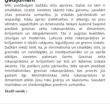
Mēs piedāvājam dažādu stilu aproces. Dažas no tām ir
smalkākas, izceļot sievietes skaisto roku garumu, savukārt
citas piesaista uzmanību, jo izskatās pārsteidzoši un
iespaidīgi. Kādu aproci izvēlēsieties, ir atkarīgs no jūsu
vēlmēm, vajadzībām un dzīvesveida. Veikals Auksinė Svajonė
piedāvā greznas zelta rokassprādzes ar dimantiem,
briljantiem un dārgakmeņiem. Tās ir augstas kvalitātes,
izturīgas un modernas. Luksusa zelta rokassprādzes ar
briljantiem ir ideāls rotājums, ieguldījums un grezns izskats.
Dažkārt mēdz teikt, ka, jo minimālisma un smalkāks stils, jo
greznāks un sievišķīgāks, jo noslēpumaināks un jo vairāk
atklājas sievietes patiesais šarms. Greznas zelta
rokassprādzes ar briljantiem var būt arī ikdienas izskata
akcents. Tās piešķirs jums pārliecību. Mēs varam piedāvāt
minimālistiskas, greznas rokassprādzes, kas priecēs jūs
gadiem ilgi. Minimālistiskas zelta rokassprādzes ar
dimantiem atklās jūsu roku grāciju un skaistumu. Savukārt
masīvākas un izteiksmīgākas pievērsīs uzmanību.
Skatīt vairāk