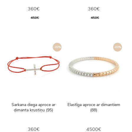
360€
360€
450€
450€
-20%
-20%
Sarkana diega aproce ar
Elastīga aproce ar dimantiem
dimanta krustiņu (95)
(88)
360€
4500€