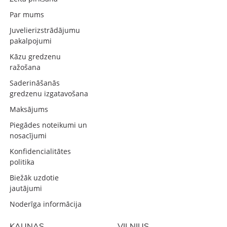
Par mums
Juvelierizstrādājumu
pakalpojumi
Kāzu gredzenu
ražošana
Saderināšanās
gredzenu izgatavošana
Maksājums
Piegādes noteikumi un
nosacījumi
Konfidencialitātes
politika
Biežāk uzdotie
jautājumi
Noderīga informācija
KAUNAS
VILNIUS