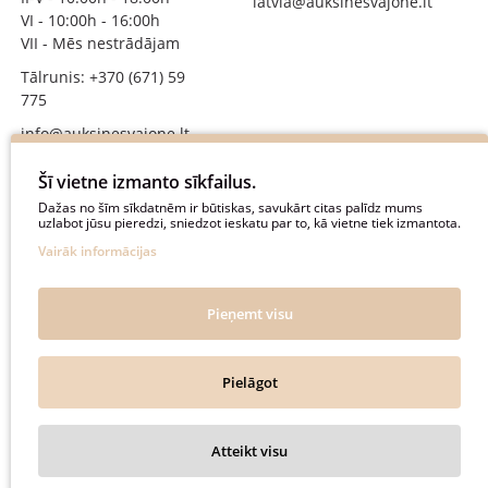
latvia@auksinesvajone.lt
VI - 10:00h - 16:00h
VII - Mēs nestrādājam
Tālrunis: +370 (671) 59
775
info@auksinesvajone.lt
SEKOJIET MUMS
Šī vietne izmanto sīkfailus.
Dažas no šīm sīkdatnēm ir būtiskas, savukārt citas palīdz mums
uzlabot jūsu pieredzi, sniedzot ieskatu par to, kā vietne tiek izmantota.
auksinesvajone
Vairāk informācijas
auksine_svajone
@auksinesvajone3600
Pieņemt visu
@auksine_svajone
Pielāgot
Auksinė Svajonė © 2018. All rights reserved.
Atteikt visu