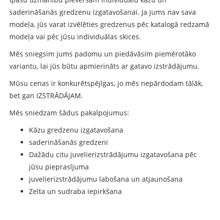
saderināšanās gredzenu izgatavošanai. Ja jums nav sava
modeļa, jūs varat izvēlēties gredzenus pēc katalogā redzamā
modeļa vai pēc jūsu individuālas skices.
Mēs sniegsim jums padomu un piedāvāsim piemērotāko
variantu, lai jūs būtu apmierināts ar gatavo izstrādājumu.
Mūsu cenas ir konkurētspējīgas, jo mēs nepārdodam tālāk,
bet gan IZSTRĀDĀJAM.
Mēs sniedzam šādus pakalpojumus:
Kāzu gredzenu izgatavošana
saderināšanās gredzeni
Dažādu citu juvelierizstrādājumu izgatavošana pēc
jūsu pieprasījuma
juvelierizstrādājumu labošana un atjaunošana
Zelta un sudraba iepirkšana