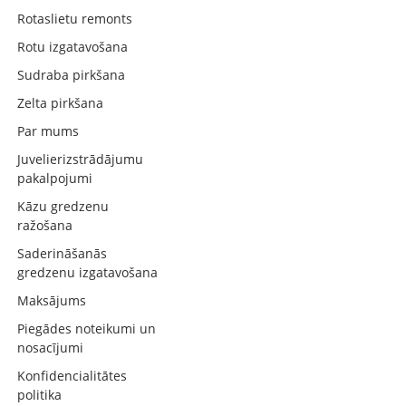
Rotaslietu remonts
Rotu izgatavošana
Sudraba pirkšana
Zelta pirkšana
Par mums
Juvelierizstrādājumu
pakalpojumi
Kāzu gredzenu
ražošana
Saderināšanās
gredzenu izgatavošana
Maksājums
Piegādes noteikumi un
nosacījumi
Konfidencialitātes
politika