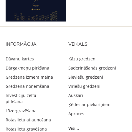
INFORMĀCIJA
VEIKALS
Dāvanu kartes
Kāzu gredzeni
Dārgakmeņu pirkšana
Saderināšanās gredzeni
Gredzena izmēra maiņa
Sieviešu gredzeni
Gredzena noņemšana
Vīriešu gredzeni
Investīciju zelta
Auskari
pirkšana
Ķēdes ar piekariņiem
Lāzergravēšana
Aproces
Rotaslietu atjaunošana
Visi...
Rotaslietu gravēšana