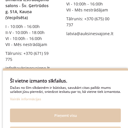
VI - 10:00h - 16:00h
salons - Šv. Ģertrūdos
VII - Mēs nestrādājam
g. 51A, Kauņa
(Vecpilsēta)
Tālrunis: +370 (675) 00
737
I - 10:00h - 16:00h
II-V - 10:00h - 18:00h
latvia@auksinesvajone.lt
VI - 10:00h - 16:00h
VII - Mēs nestrādājam
Tālrunis: +370 (671) 59
775
info@auksinesvajone.lt
SEKOJIET MUMS
Šī vietne izmanto sīkfailus.
Dažas no šīm sīkdatnēm ir būtiskas, savukārt citas palīdz mums
uzlabot jūsu pieredzi, sniedzot ieskatu par to, kā vietne tiek izmantota.
auksinesvajone
Vairāk informācijas
auksine_svajone
@auksinesvajone3600
Pieņemt visu
@auksine_svajone