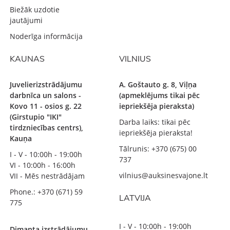
Biežāk uzdotie
jautājumi
Noderīga informācija
KAUNAS
VILNIUS
Juvelierizstrādājumu
A. Goštauto g. 8, Viļņa
darbnīca un salons -
(apmeklējums tikai pēc
Kovo 11 - osios g. 22
iepriekšēja pieraksta)
(Girstupio "IKI"
Darba laiks: tikai pēc
tirdzniecības centrs),
iepriekšēja pieraksta!
Kauņa
Tālrunis: +370 (675) 00
I - V - 10:00h - 19:00h
737
VI - 10:00h - 16:00h
vilnius@auksinesvajone.lt
VII - Mēs nestrādājam
Phone.: +370 (671) 59
LATVIJA
775
I - V - 10:00h - 19:00h
Dimanta izstrādājumu