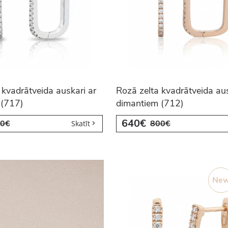
 kvadrātveida auskari ar
Rozā zelta kvadrātveida aus
 (717)
dimantiem (712)
640€
0€
800€
Skatīt
Ne