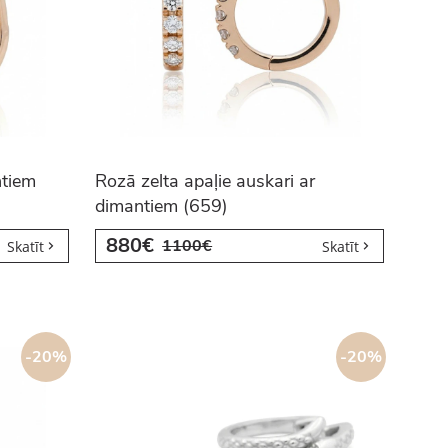
ntiem
Rozā zelta apaļie auskari ar
dimantiem (659)
880€
1100€
Skatīt
Skatīt
-20%
-20%