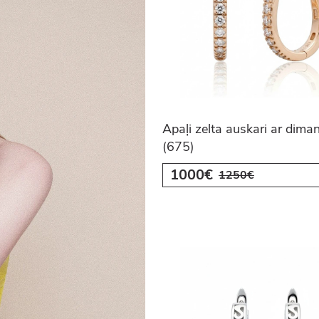
Apaļi zelta auskari ar dima
(675)
1000€
1250€