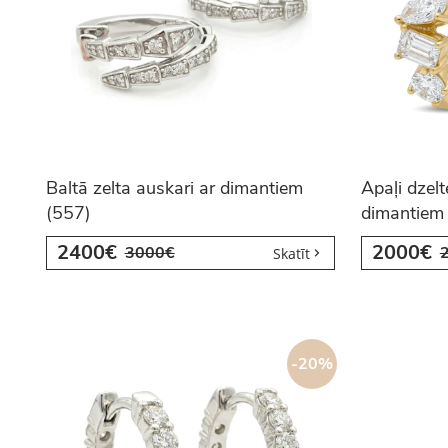
Baltā zelta auskari ar dimantiem
Apaļi dzelt
(557)
dimantiem
2400€
2000€
3000€
Skatīt
-20%