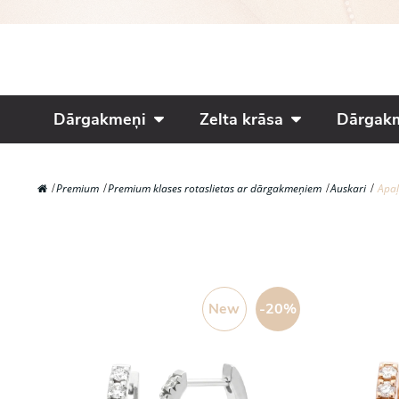
Dārgakmeņi
Zelta krāsa
Dārgakm
Premium
Premium klases rotaslietas ar dārgakmeņiem
Auskari
Apaļ
New
-20%