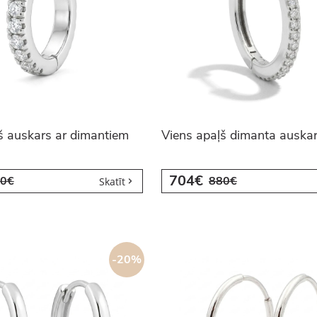
š auskars ar dimantiem
Viens apaļš dimanta auska
704€
0€
880€
Skatīt
-20%