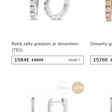
Baltā zelta gredzeni ar dimantiem
Dimanta gr
(781)
1584€
1576€
1980€
Skatīt
New
-20%