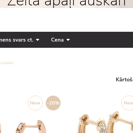
Zelta apaļi auskari
ens svars ct.
Cena
i auskari
Kārtoš
New
-20%
Ne