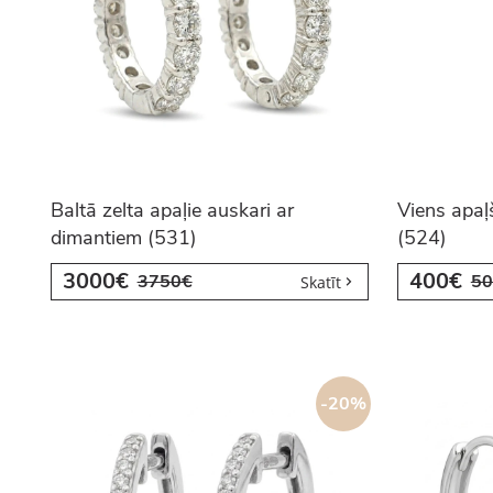
Baltā zelta apaļie auskari ar
Viens apaļ
dimantiem (531)
(524)
3000€
400€
3750€
50
Skatīt
-20%