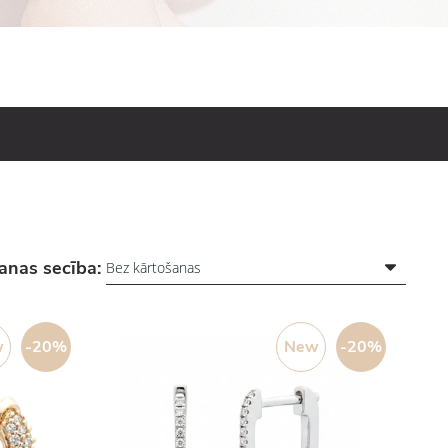
anas secība:
w
-20%
New
-20%