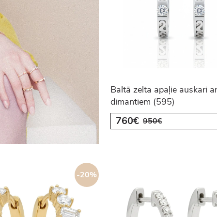
Baltā zelta apaļie auskari a
dimantiem (595)
760€
950€
-20%