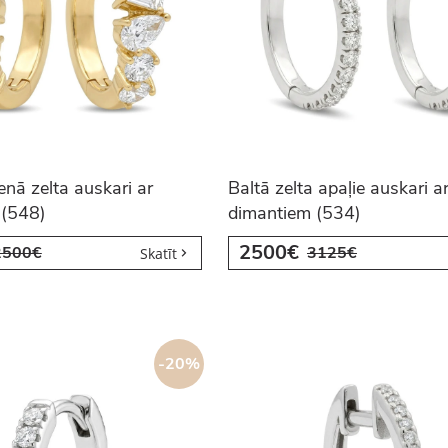
enā zelta auskari ar
Baltā zelta apaļie auskari a
 (548)
dimantiem (534)
2500€
2500€
3125€
Skatīt
-20%