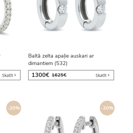
r
Baltā zelta apaļie auskari ar
dimantiem (532)
1300€
1625€
Skatīt
Skatīt
-20%
-20%