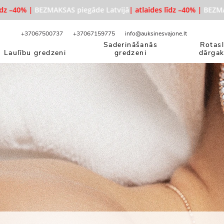
 –40% |
BEZMAKSAS piegāde Latvijā
| atlaides līdz –40% |
BEZMAKSAS
+37067500737
+37067159775
info@auksinesvajone.lt
Saderināšanās
Rotasl
Laulību gredzeni
gredzeni
dārga