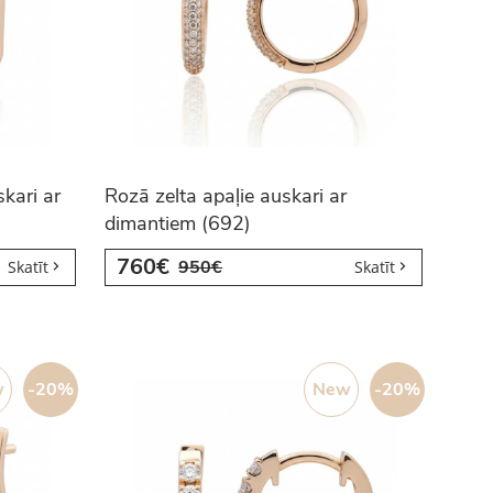
kari ar
Rozā zelta apaļie auskari ar
dimantiem (692)
760€
950€
Skatīt
Skatīt
w
-20%
New
-20%