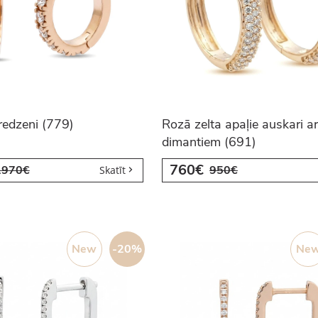
edzeni (779)
Rozā zelta apaļie auskari ar
dimantiem (691)
760€
1970€
950€
Skatīt
New
-20%
Ne