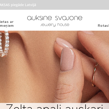
 piegāde Latvijā
ietas ar
kmeņiem
Rotasl