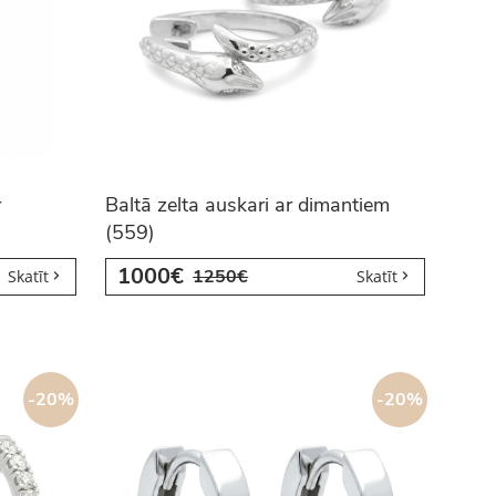
r
Baltā zelta auskari ar dimantiem
(559)
1000€
1250€
Skatīt
Skatīt
-20%
-20%