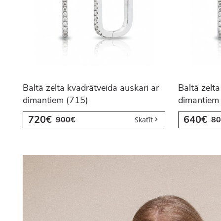
Baltā zelta kvadrātveida auskari ar
Baltā zelta
dimantiem (715)
dimantiem
720€
640€
900€
80
Skatīt