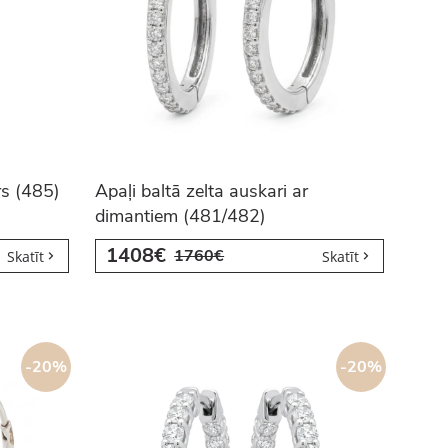
rs (485)
Apaļi baltā zelta auskari ar
dimantiem (481/482)
1408€
1760€
Skatīt
Skatīt
-20%
-20%