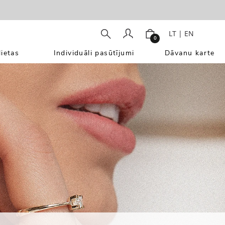
LT
|
EN
0
ietas
Individuāli pasūtījumi
Dāvanu karte