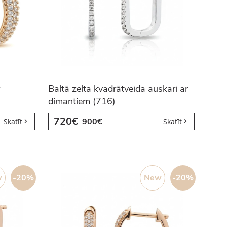
Baltā zelta kvadrātveida auskari ar
dimantiem (716)
720€
900€
Skatīt
Skatīt
w
-20%
New
-20%