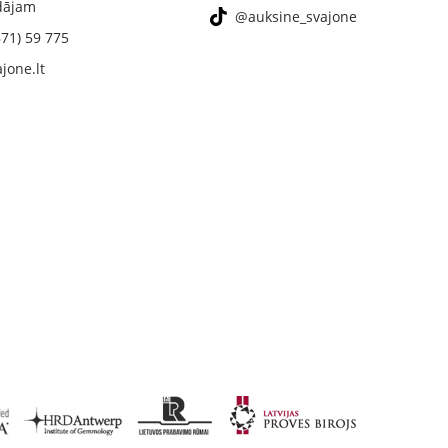
ādājam
@auksine_svajone
671) 59 775
jone.lt