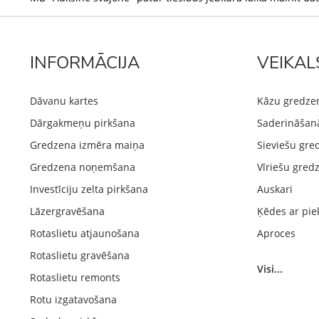
INFORMĀCIJA
VEIKAL
Dāvanu kartes
Kāzu gredze
Dārgakmeņu pirkšana
Saderināšan
Gredzena izmēra maiņa
Sieviešu gre
Gredzena noņemšana
Vīriešu gred
Investīciju zelta pirkšana
Auskari
Lāzergravēšana
Ķēdes ar pie
Rotaslietu atjaunošana
Aproces
Rotaslietu gravēšana
Visi...
Rotaslietu remonts
Rotu izgatavošana