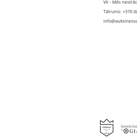
VII - Mēs nestr
Tālrunis: +370 (
info@auksinesva