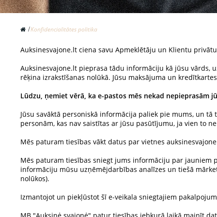
Konfidencialitātes politika
Auksinesvajone.lt ciena savu Apmeklētāju un Klientu privātu
Auksinesvajone.lt pieprasa tādu informāciju kā jūsu vārds, u
rēķina izrakstīšanas nolūkā. Jūsu maksājuma un kredītkartes d
Lūdzu, ņemiet vērā, ka e-pastos mēs nekad nepieprasām jūs
Jūsu savāktā personiskā informācija paliek pie mums, un t
personām, kas nav saistītas ar jūsu pasūtījumu, ja vien to n
Mēs paturam tiesības vākt datus par vietnes auksinesvajone.l
Mēs paturam tiesības sniegt jums informāciju par jaunie
informāciju mūsu uzņēmējdarbības analīzes un tiešā mārketin
nolūkos).
Izmantojot un piekļūstot šī e-veikala sniegtajiem pakalpoju
MB "Auksinė svajonė" patur tiesības jebkurā laikā mainīt d