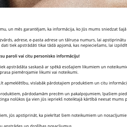
mu, un mēs garantējam, ka informācija, ko Jūs mums sniedzat šajā i
zvārds, adrese, e-pasta adrese un tālruņa numurs, lai apstiprinātu
ati tiek apstrādāti tikai tādā apjomā, kas nepieciešams, lai izpild
u paroli vai citu personisko informāciju!
ā tiek apstrādāta saskaņā ar spēkā esošajiem likumiem un noteiku
eprasa piemērojamie likumi vai noteikumi.
t apmeklētību, vislabāk pārdotajiem produktiem un citu informāciju
m produktiem, pārdodamām precēm un pakalpojumiem, īpašiem pied
ga nolūkos (ja vien jūs iepriekš noteiktajā kārtībā neesat mums pa
miem, jūs apstiprināt, ka piekrītat šiem noteikumiem un nosacījum
atu apstrādes un drošības nosacījumus.