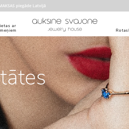
KSAS piegāde Latvijā
ietas ar
kmeņiem
Rotasl
itātes