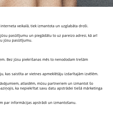
nterneta veikalā, tiek izmantota un uzglabāta droši.
 jūsu pasūtījumu un piegādātu to uz pareizo adresi, kā arī
ītu jūsu pasūtījumu.
miem. Bez jūsu piekrišanas mēs to nenododam trešām
, kas saistīta ar vietnes apmeklētāju izdarītajām izvēlēm.
āvājumiem, atlaidēm, mūsu partneriem un izmantot šo
ziņojis, ka nepiekrītat savu datu apstrādei tiešā mārketinga
iem par informācijas apstrādi un izmantošanu.