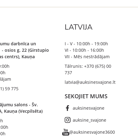
LATVIJA
ājumu darbnīca un
I - V - 10:00h - 19:00h
 - osios g. 22 (Girstupio
VI - 10:00h - 16:00h
bas centrs), Kauņa
VII - Mēs nestrādājam
19:00h
Tālrunis: +370 (675) 00
00h
737
ādājam
latvia@auksinesvajone.lt
1) 59 775
SEKOJIET MUMS
ājumu salons - Šv.
auksinesvajone
A, Kauņa (Vecpilsēta)
auksine_svajone
0h
8:00h
@auksinesvajone3600
00h