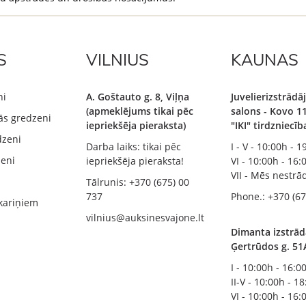
S
VILNIUS
KAUNAS
ni
A. Goštauto g. 8, Viļņa
Juvelierizstrād
(apmeklējums tikai pēc
salons - Kovo 11
ās gredzeni
iepriekšēja pieraksta)
"IKI" tirdzniecī
dzeni
Darba laiks: tikai pēc
I - V - 10:00h - 
zeni
iepriekšēja pieraksta!
VI - 10:00h - 16:
VII - Mēs nestr
Tālrunis: +370 (675) 00
737
Phone.: +370 (67
kariņiem
vilnius@auksinesvajone.lt
Dimanta izstrād
Ģertrūdos g. 51
I - 10:00h - 16:0
II-V - 10:00h - 1
VI - 10:00h - 16: