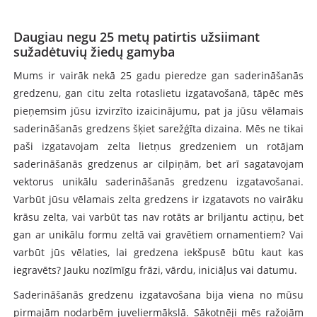
Daugiau negu 25 metų patirtis užsiimant
sužadėtuvių žiedų gamyba
Mums ir vairāk nekā 25 gadu pieredze gan saderināšanās
gredzenu, gan citu zelta rotaslietu izgatavošanā, tāpēc mēs
pieņemsim jūsu izvirzīto izaicinājumu, pat ja jūsu vēlamais
saderināšanās gredzens šķiet sarežģīta dizaina. Mēs ne tikai
paši izgatavojam zelta lietņus gredzeniem un rotājam
saderināšanās gredzenus ar cilpiņām, bet arī sagatavojam
vektorus unikālu saderināšanās gredzenu izgatavošanai.
Varbūt jūsu vēlamais zelta gredzens ir izgatavots no vairāku
krāsu zelta, vai varbūt tas nav rotāts ar briljantu actiņu, bet
gan ar unikālu formu zeltā vai gravētiem ornamentiem? Vai
varbūt jūs vēlaties, lai gredzena iekšpusē būtu kaut kas
iegravēts? Jauku nozīmīgu frāzi, vārdu, iniciāļus vai datumu.
Saderināšanās gredzenu izgatavošana bija viena no mūsu
pirmajām nodarbēm juveliermākslā. Sākotnēji mēs ražojām