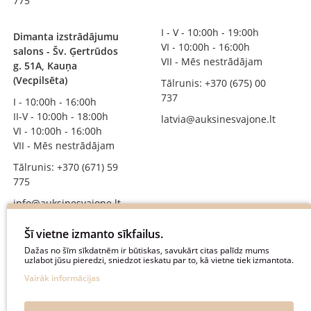
775
I - V - 10:00h - 19:00h
Dimanta izstrādājumu
VI - 10:00h - 16:00h
salons - Šv. Ģertrūdos
VII - Mēs nestrādājam
g. 51A, Kauņa
(Vecpilsēta)
Tālrunis: +370 (675) 00
737
I - 10:00h - 16:00h
II-V - 10:00h - 18:00h
latvia@auksinesvajone.lt
VI - 10:00h - 16:00h
VII - Mēs nestrādājam
Tālrunis: +370 (671) 59
775
info@auksinesvajone.lt
SEKOJIET MUMS
Šī vietne izmanto sīkfailus.
Dažas no šīm sīkdatnēm ir būtiskas, savukārt citas palīdz mums
uzlabot jūsu pieredzi, sniedzot ieskatu par to, kā vietne tiek izmantota.
auksinesvajone
Vairāk informācijas
auksine_svajone