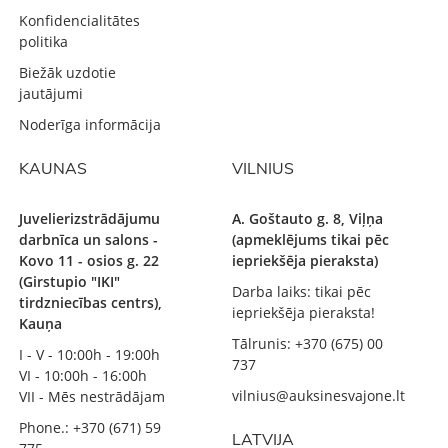
Konfidencialitātes
politika
Biežāk uzdotie
jautājumi
Noderīga informācija
KAUNAS
VILNIUS
Juvelierizstrādājumu
A. Goštauto g. 8, Viļņa
darbnīca un salons -
(apmeklējums tikai pēc
Kovo 11 - osios g. 22
iepriekšēja pieraksta)
(Girstupio "IKI"
Darba laiks: tikai pēc
tirdzniecības centrs),
iepriekšēja pieraksta!
Kauņa
Tālrunis: +370 (675) 00
I - V - 10:00h - 19:00h
737
VI - 10:00h - 16:00h
vilnius@auksinesvajone.lt
VII - Mēs nestrādājam
Phone.: +370 (671) 59
LATVIJA