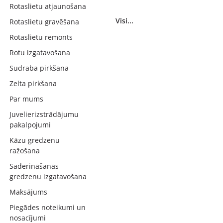
Rotaslietu atjaunošana
Visi...
Rotaslietu gravēšana
Rotaslietu remonts
Rotu izgatavošana
Sudraba pirkšana
Zelta pirkšana
Par mums
Juvelierizstrādājumu
pakalpojumi
Kāzu gredzenu
ražošana
Saderināšanās
gredzenu izgatavošana
Maksājums
Piegādes noteikumi un
nosacījumi