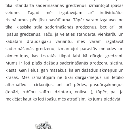
tikai standarta saderināšanās gredzenus, izmantojot īpašas
veidnes. Tagad mēs izgatavojam arī individuālus
risinājumus pēc jūsu pasūtījuma. Tāpēc varam izgatavot ne
tikai klasiska stila saderināšanās gredzenus, bet arī ļoti
īpašus gredzenus. Taču, ja vēlaties standarta, vienkāršu un
kabatām draudzīgāku variantu, mēs varam izgatavot
saderināšanās gredzenu, izmantojot parastās metodes un
akmentiņus, kas izskatās tikpat labi kā dārgie gredzeni.
Mums ir ļoti plašs dažādu saderināšanās gredzenu sietiņu
klāsts. Gan lielus, gan mazākus, kā arī dažādus akmeņus un
krāsas. Mēs izmantojam ne tikai dārgakmeņus un lētāko
alternatīvu - cirkonijus, bet arī pērles, pusdārgakmeņus
(topāzi, rubīnu, safīru, dzintaru, oniksu...), tāpēc, pat ja
meklējat kaut ko ļoti īpašu, mēs atradīsim, ko jums piedāvāt.