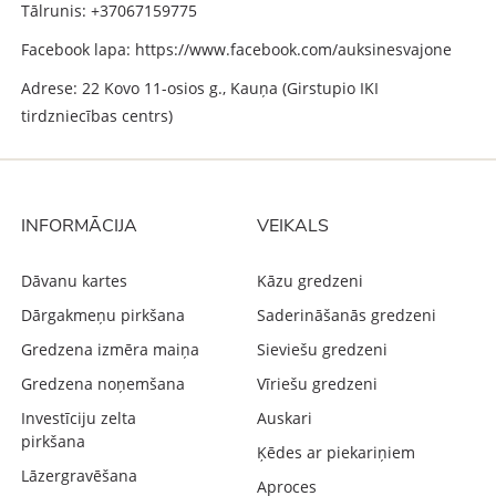
Tālrunis: +37067159775
Facebook lapa: https://www.facebook.com/auksinesvajone
Adrese: 22 Kovo 11-osios g., Kauņa (Girstupio IKI
tirdzniecības centrs)
INFORMĀCIJA
VEIKALS
Dāvanu kartes
Kāzu gredzeni
Dārgakmeņu pirkšana
Saderināšanās gredzeni
Gredzena izmēra maiņa
Sieviešu gredzeni
Gredzena noņemšana
Vīriešu gredzeni
Investīciju zelta
Auskari
pirkšana
Ķēdes ar piekariņiem
Lāzergravēšana
Aproces