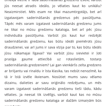
jūs neesat atradis ideālo, jo vēlaties kaut ko unikālu?
Neaizmirstiet. Mēs esam ne tikai mazumtirgotājs, bet arī
izgatavojam saderināšanās gredzenus pēc pasūtījuma.
Tāpēc mēs varam izgatavot saderināšanās gredzenu jums
ne tikai no mūsu gredzenu kataloga, bet arī pēc jūsu
individuāla pasūtījuma. Varbūt jūs kaut kur redzējāt
saderināšanās gredzenu, kas būtu ideāli piemērots jūsu
draudzenei, vai arī jums ir sava vīzija par to, kas būtu ideāls
jūsu nākamajai līgavai? Vai varbūt jūsu sievietei ir ļoti
prasīga gaume attiecībā uz rotaslietām, tostarp
saderināšanās gredzeniem? Lai gan vienkāršs zelta gredzens
ar briljantu vai rinaldu ir īsta klasika, tas nebūt nenozīmē, ka
tā ir īstā izvēle ikvienam. Nosūtiet mums savu vēlamo
dizainu, dalieties ar savu oriģinālo redzējumu, un mēs
varam izgatavot saderināšanās gredzenu tieši tādu, kādu
vēlaties. Ja neesat tik izvēlīgs, varbūt kaut kas no mūsu
saderināšanās gredzenu kataloga ar dažām izmaiņām būs