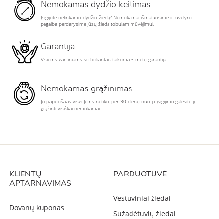
Nemokamas dydžio keitimas
Įsigijote netinkamo dydžio žiedą? Nemokamai išmatuosime ir juvelyro
pagalba perdarysime jūsų žiedą tobulam mūvėjimui.
Garantija
Visiems gaminiams su briliantais taikoma 3 metų garantija
Nemokamas grąžinimas
Jei papuošalas visgi Jums netiko, per 30 dienų nuo jo įsigijimo galėsite jį
grąžinti visiškai nemokamai.
KLIENTŲ
PARDUOTUVĖ
APTARNAVIMAS
Vestuviniai žiedai
Dovanų kuponas
Sužadėtuvių žiedai