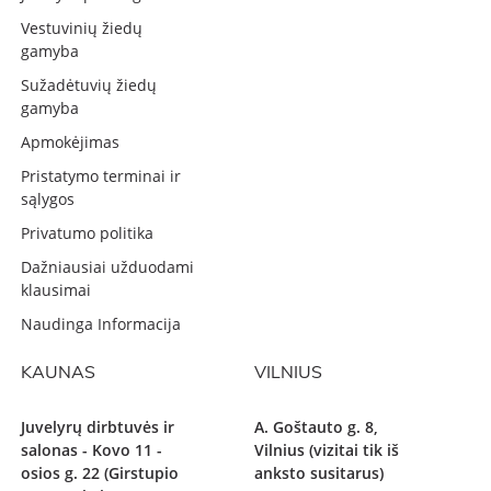
Vestuvinių žiedų
gamyba
Sužadėtuvių žiedų
gamyba
Apmokėjimas
Pristatymo terminai ir
sąlygos
Privatumo politika
Dažniausiai užduodami
klausimai
Naudinga Informacija
KAUNAS
VILNIUS
Juvelyrų dirbtuvės ir
A. Goštauto g. 8,
salonas - Kovo 11 -
Vilnius (vizitai tik iš
osios g. 22 (Girstupio
anksto susitarus)