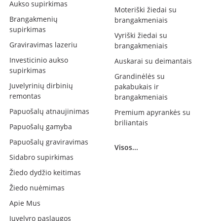
Aukso supirkimas
Moteriški žiedai su
Brangakmenių
brangakmeniais
supirkimas
Vyriški žiedai su
Graviravimas lazeriu
brangakmeniais
Investicinio aukso
Auskarai su deimantais
supirkimas
Grandinėlės su
Juvelyrinių dirbinių
pakabukais ir
remontas
brangakmeniais
Papuošalų atnaujinimas
Premium apyrankės su
briliantais
Papuošalų gamyba
Papuošalų graviravimas
Visos...
Sidabro supirkimas
Žiedo dydžio keitimas
Žiedo nuėmimas
Apie Mus
Juvelyro paslaugos