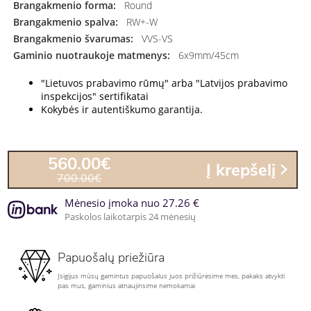
Brangakmenio forma:
Round
Brangakmenio spalva:
RW+-W
Brangakmenio švarumas:
VVS-VS
Gaminio nuotraukoje matmenys:
6x9mm/45cm
"Lietuvos prabavimo rūmų" arba "Latvijos prabavimo
inspekcijos" sertifikatai
Kokybės ir autentiškumo garantija.
560.00€
Į krepšelį
700.00€
Mėnesio įmoka nuo 27.26 €
Paskolos laikotarpis 24 mėnesių
Papuošalų priežiūra
Įsigijus mūsų gamintus papuošalus juos prižiūrėsime mes, pakaks atvykti
pas mus, gaminius atnaujinsime nemokamai