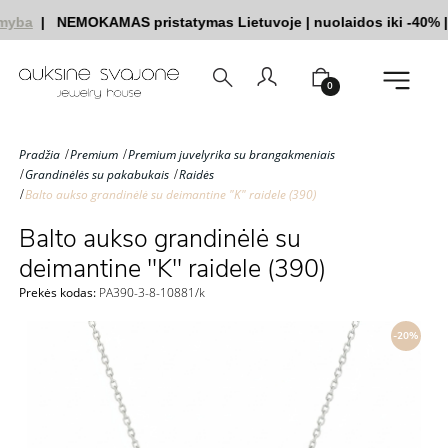
myba
|
NEMOKAMAS pristatymas Lietuvoje
|
nuolaidos iki -40%
|
|
0
Pradžia
Premium
Premium juvelyrika su brangakmeniais
Grandinėlės su pakabukais
Raidės
Balto aukso grandinėlė su deimantine "K" raidele (390)
Balto aukso grandinėlė su
deimantine "K" raidele (390)
Prekės kodas:
PA390-3-8-10881/k
-20%