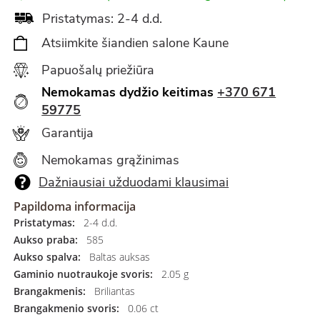
Pristatymas: 2-4 d.d.
Atsiimkite šiandien salone Kaune
Papuošalų priežiūra
Nemokamas dydžio keitimas
+370 671
59775
Garantija
Nemokamas grąžinimas
Dažniausiai užduodami klausimai
Papildoma informacija
Pristatymas:
2-4 d.d.
Aukso praba:
585
Aukso spalva:
Baltas auksas
Gaminio nuotraukoje svoris:
2.05 g
Brangakmenis:
Briliantas
Brangakmenio svoris:
0.06 ct