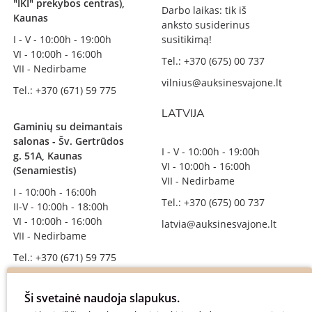
"IKI" prekybos centras),
Darbo laikas: tik iš
Kaunas
anksto susiderinus
I - V - 10:00h - 19:00h
susitikimą!
VI - 10:00h - 16:00h
Tel.: +370 (675) 00 737
VII - Nedirbame
vilnius@auksinesvajone.lt
Tel.: +370 (671) 59 775
LATVIJA
Gaminių su deimantais
salonas - Šv. Gertrūdos
I - V - 10:00h - 19:00h
g. 51A, Kaunas
VI - 10:00h - 16:00h
(Senamiestis)
VII - Nedirbame
I - 10:00h - 16:00h
Tel.: +370 (675) 00 737
II-V - 10:00h - 18:00h
VI - 10:00h - 16:00h
latvia@auksinesvajone.lt
VII - Nedirbame
Tel.: +370 (671) 59 775
info@auksinesvajone.lt
Ši svetainė naudoja slapukus.
SEKITE MUS