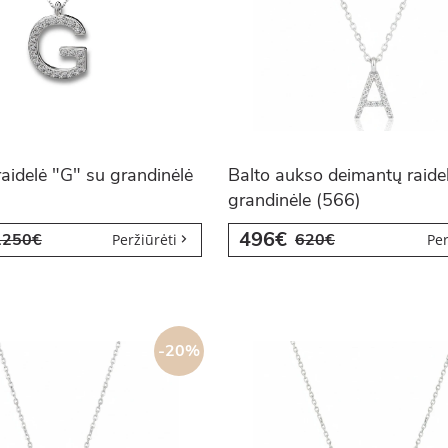
aidelė "G" su grandinėlė
Balto aukso deimantų raide
grandinėle (566)
496€
1250€
620€
Peržiūrėti
Per
-20%