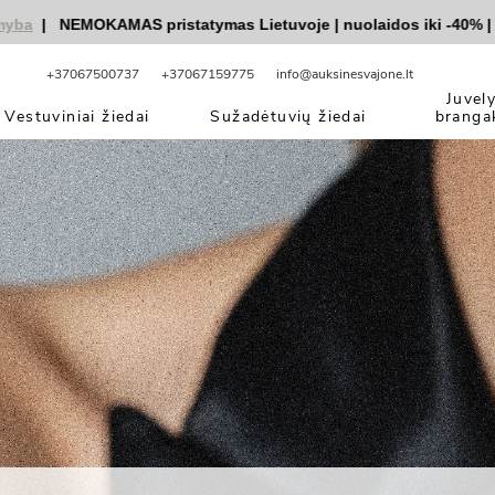
a
|
NEMOKAMAS pristatymas Lietuvoje
|
nuolaidos iki -40%
|
|
V
+37067500737
+37067159775
info@auksinesvajone.lt
Juvel
Vestuviniai žiedai
Sužadėtuvių žiedai
branga