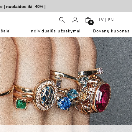
nuolaidos iki -40%
|
LV
|
EN
0
šalai
Individualūs užsakymai
Dovanų kuponas