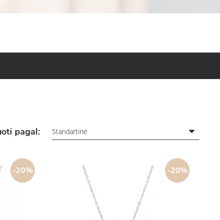
oti pagal:
-20%
-20%