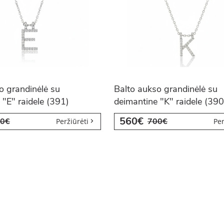
o grandinėlė su
Balto aukso grandinėlė su
 "E" raidele (391)
deimantine "K" raidele (390
560€
0€
700€
Peržiūrėti
Per