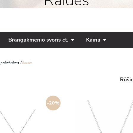
Raidės
Brangakmenio svoris ct.
Kaina
u pakabukais
Raidės
Rūšiu
-20%