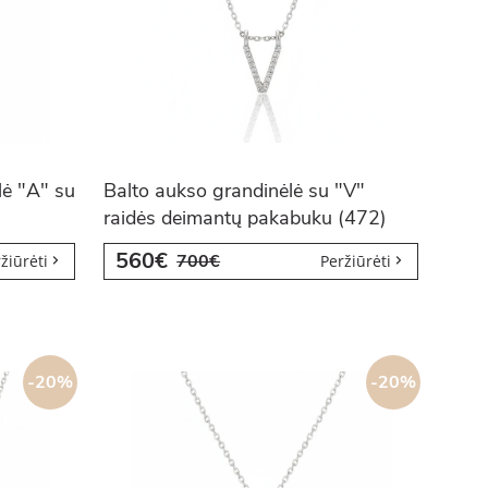
lė "A" su
Balto aukso grandinėlė su "V"
raidės deimantų pakabuku (472)
560€
700€
žiūrėti
Peržiūrėti
-20%
-20%