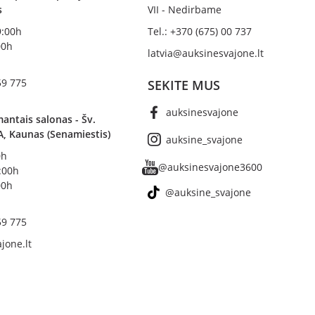
s
VII - Nedirbame
19:00h
Tel.: +370 (675) 00 737
00h
latvia@auksinesvajone.lt
59 775
SEKITE MUS
auksinesvajone
antais salonas - Šv.
A, Kaunas (Senamiestis)
auksine_svajone
0h
@auksinesvajone3600
8:00h
00h
@auksine_svajone
59 775
jone.lt