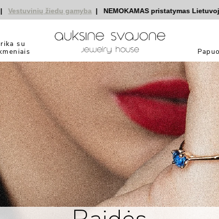
estuvinių žiedų gamyba
|
NEMOKAMAS pristatymas Lietuvoje
|
yrika su
kmeniais
Papuo