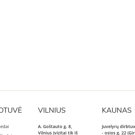
OTUVĖ
VILNIUS
KAUNAS
iedai
A. Goštauto g. 8,
Juvelyrų dirbtuv
Vilnius (vizitai tik iš
- osios g. 22 (G