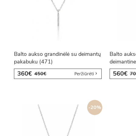
Balto aukso grandinėlė su deimantų
Balto auks
pakabuku (471)
deimantine
360€
560€
450€
70
Peržiūrėti
-20%