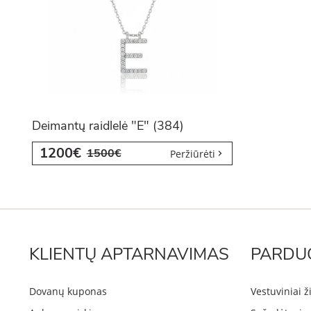
Deimantų raidlelė "E" (384)
1200€
1500€
Peržiūrėti
KLIENTŲ APTARNAVIMAS
PARDU
Dovanų kuponas
Vestuviniai ž