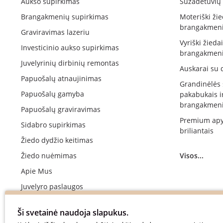
Aukso supirkimas
Sužadėtuvių 
Brangakmenių supirkimas
Moteriški žie
brangakmeni
Graviravimas lazeriu
Vyriški žieda
Investicinio aukso supirkimas
brangakmeni
Juvelyrinių dirbinių remontas
Auskarai su 
Papuošalų atnaujinimas
Grandinėlės
Papuošalų gamyba
pakabukais i
brangakmeni
Papuošalų graviravimas
Premium apy
Sidabro supirkimas
briliantais
Žiedo dydžio keitimas
Žiedo nuėmimas
Visos...
Apie Mus
Juvelyro paslaugos
Vestuvinių žiedų gamyba
Ši svetainė naudoja slapukus.
Sužadėtuvių žiedų gamyba