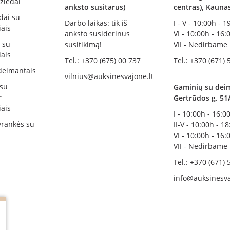
žiedai
anksto susitarus)
centras), Kauna
dai su
Darbo laikas: tik iš
I - V - 10:00h - 
ais
anksto susiderinus
VI - 10:00h - 16:
i su
susitikimą!
VII - Nedirbame
ais
Tel.: +370 (675) 00 737
Tel.: +370 (671) 
deimantais
vilnius@auksinesvajone.lt
 su
Gaminių su deim
r
Gertrūdos g. 51
ais
I - 10:00h - 16:0
rankės su
II-V - 10:00h - 1
VI - 10:00h - 16:
VII - Nedirbame
Tel.: +370 (671) 
info@auksinesva