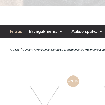
Filtras
Brangakmenis
Aukso spalva
Pradžia
Premium
Premium juvelyrika su brangakmeniais
Grandinėlės s
-20%