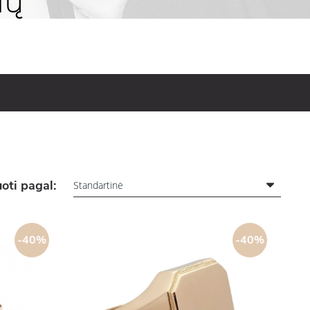
ių
oti pagal:
-40%
-40%