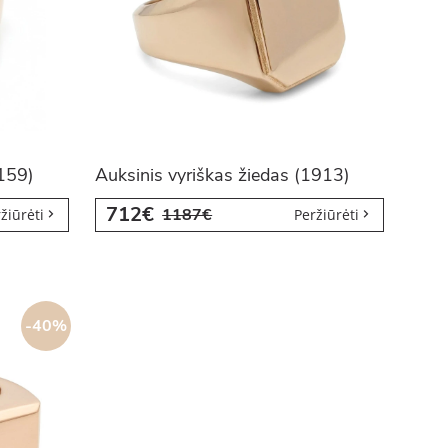
2159)
Auksinis vyriškas žiedas (1913)
712€
1187€
žiūrėti
Peržiūrėti
-40%