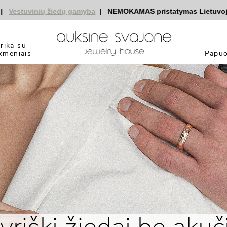
stuvinių žiedų gamyba
|
NEMOKAMAS pristatymas Lietuvoje
|
n
yrika su
kmeniais
Papuo