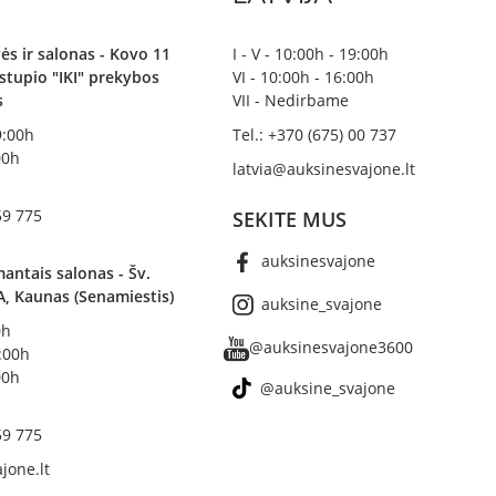
ės ir salonas - Kovo 11
I - V - 10:00h - 19:00h
irstupio "IKI" prekybos
VI - 10:00h - 16:00h
s
VII - Nedirbame
19:00h
Tel.: +370 (675) 00 737
00h
latvia@auksinesvajone.lt
59 775
SEKITE MUS
auksinesvajone
antais salonas - Šv.
A, Kaunas (Senamiestis)
auksine_svajone
0h
@auksinesvajone3600
8:00h
00h
@auksine_svajone
59 775
jone.lt