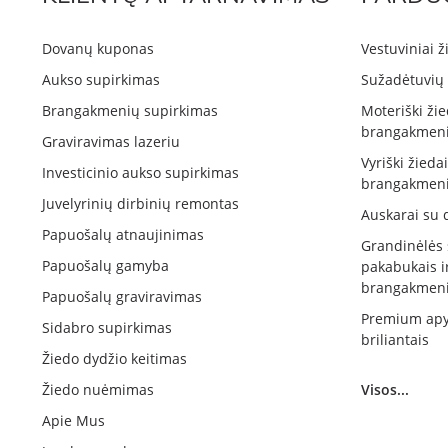
Dovanų kuponas
Vestuviniai ž
Aukso supirkimas
Sužadėtuvių 
Brangakmenių supirkimas
Moteriški žie
brangakmeni
Graviravimas lazeriu
Vyriški žieda
Investicinio aukso supirkimas
brangakmeni
Juvelyrinių dirbinių remontas
Auskarai su 
Papuošalų atnaujinimas
Grandinėlės
Papuošalų gamyba
pakabukais i
brangakmeni
Papuošalų graviravimas
Premium apy
Sidabro supirkimas
briliantais
Žiedo dydžio keitimas
Žiedo nuėmimas
Visos...
Apie Mus