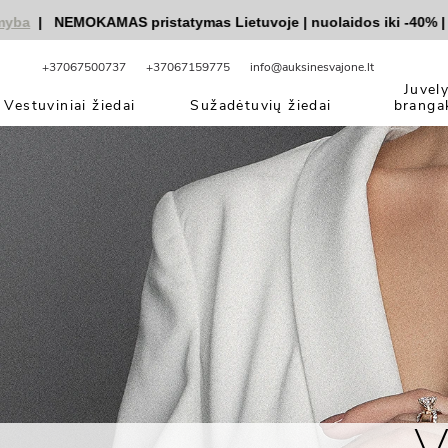
|
NEMOKAMAS pristatymas Lietuvoje
|
nuolaidos iki -40%
|
|
Ve
+37067500737
+37067159775
info@auksinesvajone.lt
Juvel
Vestuviniai žiedai
Sužadėtuvių žiedai
branga