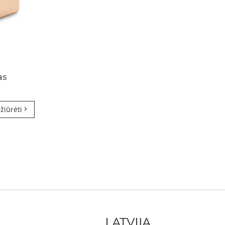
as
žiūrėti
LATVIJA