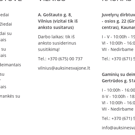
iedai
A. Goštauto g. 8,
Juvelyrų dirbtuv
Vilnius (vizitai tik iš
- osios g. 22 (G
žiedai
anksto susitarus)
centras), Kauna
dai su
Darbo laikas: tik iš
I - V - 10:00h - 
ais
anksto susiderinus
VI - 10:00h - 16:
i su
susitikimą!
VII - Nedirbame
ais
Tel.: +370 (675) 00 737
Tel.: +370 (671) 
deimantais
vilnius@auksinesvajone.lt
 su
Gaminių su deim
r
Gertrūdos g. 51
ais
I - 10:00h - 16:0
rankės su
II-V - 10:00h - 1
VI - 10:00h - 16:
VII - Nedirbame
Tel.: +370 (671) 
info@auksinesva