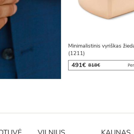
Minimalistinis vyriškas žied
(1211)
491€
818€
Per
OTUVĖ
VILNIUS
KAUNAS