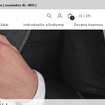
uolaidos iki -40%
|
LV
|
EN
0
šalai
Individualūs užsakymai
Dovanų kuponas