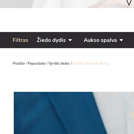
V
Filtras
Žiedo dydis
Aukso spalva
Pradžia
Papuošalai
Vyriški žiedai
Vyriški žiedai be akučių