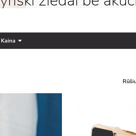
yriški žiedai be akuč
Kaina
Rūšiu