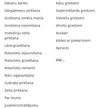
Dāvanu kartes
Kāzu gredzeni
Dārgakmeņu pirkšana
Saderināšanās gredzeni
Gredzena izmēra maiņa
Sieviešu gredzeni
Gredzena noņemšana
Vīriešu gredzeni
Investīciju zelta
Auskari
pirkšana
Ķēdes ar piekariņiem
Lāzergravēšana
Aproces
Rotaslietu atjaunošana
Visi...
Rotaslietu gravēšana
Rotaslietu remonts
Rotu izgatavošana
Sudraba pirkšana
Zelta pirkšana
Par mums
Juvelierizstrādājumu