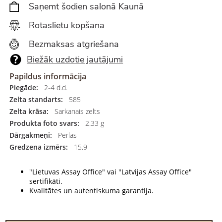
Saņemt šodien salonā Kaunā
Rotaslietu kopšana
Bezmaksas atgriešana
Biežāk uzdotie jautājumi
Papildus informācija
Piegāde:
2-4 d.d.
Zelta standarts:
585
Zelta krāsa:
Sarkanais zelts
Produkta foto svars:
2.33 g
Dārgakmeņi:
Perlas
Gredzena izmērs:
15.9
"Lietuvas Assay Office" vai "Latvijas Assay Office"
sertifikāti.
Kvalitātes un autentiskuma garantija.