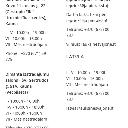
Kovo 11 - osios g. 22
iepriekšēja pieraksta)
(Girstupio "IKI"
Darba laiks: tikai pēc
tirdzniecības centrs),
iepriekšēja pieraksta!
Kauņa
Tālrunis: +370 (675) 00
I - V - 10:00h - 19:00h
737
VI - 10:00h - 16:00h
vilnius@auksinesvajone.lt
VII - Mēs nestrādājam
Phone.: +370 (671) 59
LATVIJA
775
I - V - 10:00h - 19:00h
Dimanta izstrādājumu
VI - 10:00h - 16:00h
salons - Šv. Ģertrūdos
VII - Mēs nestrādājam
g. 51A, Kauņa
(Vecpilsēta)
Tālrunis: +370 (675) 00
737
I - 10:00h - 16:00h
II-V - 10:00h - 18:00h
latvia@auksinesvajone.lt
VI - 10:00h - 16:00h
VII - Mēs nestrādājam
Tālrunis: +370 (671) 59