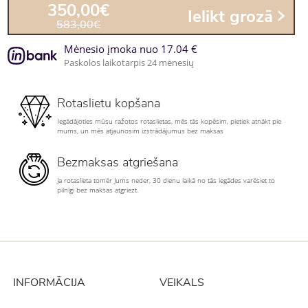
350,00€
Ielikt grozā
583,00€
Mėnesio įmoka nuo 17.04 €
Paskolos laikotarpis 24 mėnesių
Rotaslietu kopšana
Iegādājoties mūsu ražotos rotaslietas, mēs tās kopēsim, pietiek atnākt pie
mums, un mēs atjaunosim izstrādājumus bez maksas
Bezmaksas atgriešana
Ja rotaslieta tomēr Jums neder, 30 dienu laikā no tās iegādes varēsiet to
pilnīgi bez maksas atgriezt.
INFORMĀCIJA
VEIKALS