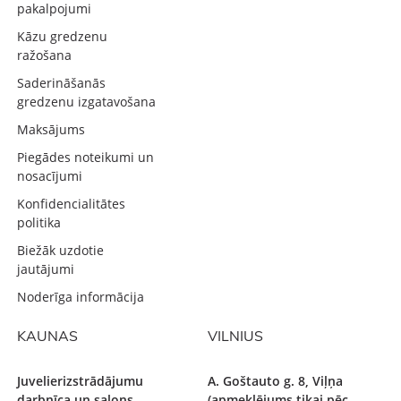
pakalpojumi
Kāzu gredzenu
ražošana
Saderināšanās
gredzenu izgatavošana
Maksājums
Piegādes noteikumi un
nosacījumi
Konfidencialitātes
politika
Biežāk uzdotie
jautājumi
Noderīga informācija
KAUNAS
VILNIUS
Juvelierizstrādājumu
A. Goštauto g. 8, Viļņa
darbnīca un salons -
(apmeklējums tikai pēc