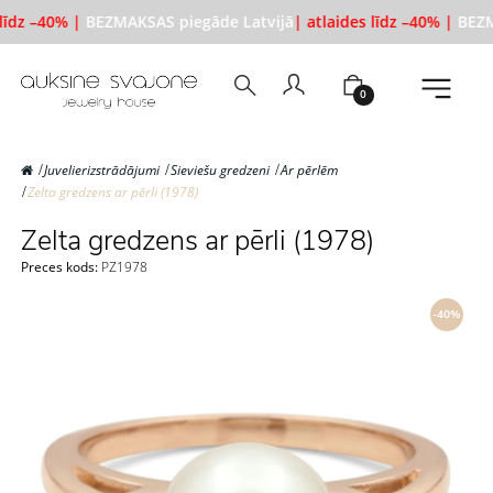
līdz –40% |
BEZMAKSAS piegāde Latvijā
| atlaides līdz –40% |
BEZM
0
Juvelierizstrādājumi
Sieviešu gredzeni
Ar pērlēm
Zelta gredzens ar pērli (1978)
Zelta gredzens ar pērli (1978)
Preces kods:
PZ1978
-40%