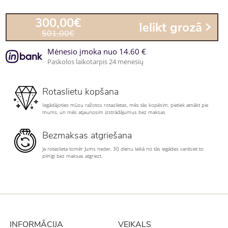
300,00€
Ielikt grozā
501,00€
Mėnesio įmoka nuo 14.60 €
Paskolos laikotarpis 24 mėnesių
Rotaslietu kopšana
Iegādājoties mūsu ražotos rotaslietas, mēs tās kopēsim, pietiek atnākt pie
mums, un mēs atjaunosim izstrādājumus bez maksas
Bezmaksas atgriešana
Ja rotaslieta tomēr Jums neder, 30 dienu laikā no tās iegādes varēsiet to
pilnīgi bez maksas atgriezt.
INFORMĀCIJA
VEIKALS