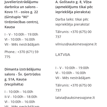
Juvelierizstrādājumu
A. Goštauto g. 8, Viļņa
darbnīca un salons -
(apmeklējums tikai pēc
Kovo 11 - osios g. 22
iepriekšēja pieraksta)
(Girstupio "IKI"
Darba laiks: tikai pēc
tirdzniecības centrs),
iepriekšēja pieraksta!
Kauņa
Tālrunis: +370 (675) 00
I - V - 10:00h - 19:00h
737
VI - 10:00h - 16:00h
vilnius@auksinesvajone.lt
VII - Mēs nestrādājam
Phone.: +370 (671) 59
LATVIJA
775
I - V - 10:00h - 19:00h
Dimanta izstrādājumu
VI - 10:00h - 16:00h
salons - Šv. Ģertrūdos
VII - Mēs nestrādājam
g. 51A, Kauņa
(Vecpilsēta)
Tālrunis: +370 (675) 00
737
I - 10:00h - 16:00h
II-V - 10:00h - 18:00h
latvia@auksinesvajone.lt
VI - 10:00h - 16:00h
VII - Mēs nestrādājam