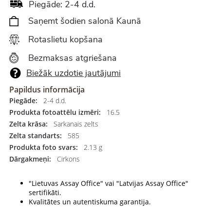
Piegāde: 2-4 d.d.
Saņemt šodien salonā Kaunā
Rotaslietu kopšana
Bezmaksas atgriešana
Biežāk uzdotie jautājumi
Papildus informācija
Piegāde:
2-4 d.d.
Produkta fotoattēlu izmēri:
16.5
Zelta krāsa:
Sarkanais zelts
Zelta standarts:
585
Produkta foto svars:
2.13 g
Dārgakmeņi:
Cirkons
"Lietuvas Assay Office" vai "Latvijas Assay Office"
sertifikāti.
Kvalitātes un autentiskuma garantija.