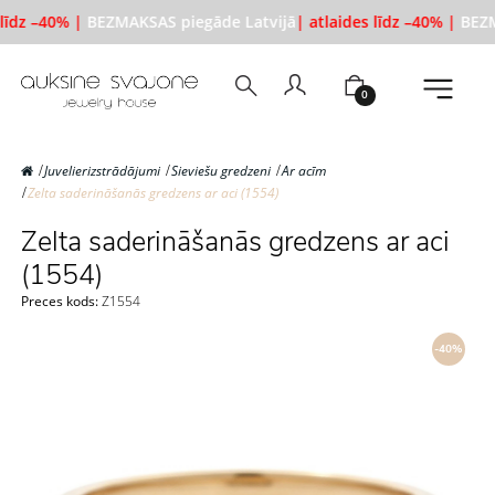
līdz –40% |
BEZMAKSAS piegāde Latvijā
| atlaides līdz –40% |
BEZM
0
Juvelierizstrādājumi
Sieviešu gredzeni
Ar acīm
Zelta saderināšanās gredzens ar aci (1554)
Zelta saderināšanās gredzens ar aci
(1554)
Preces kods:
Z1554
-40%