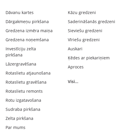
Dāvanu kartes
Kāzu gredzeni
Dārgakmeņu pirkšana
Saderināšanās gredzeni
Gredzena izmēra maiņa
Sieviešu gredzeni
Gredzena noņemšana
Vīriešu gredzeni
Investīciju zelta
Auskari
pirkšana
Ķēdes ar piekariņiem
Lāzergravēšana
Aproces
Rotaslietu atjaunošana
Visi...
Rotaslietu gravēšana
Rotaslietu remonts
Rotu izgatavošana
Sudraba pirkšana
Zelta pirkšana
Par mums