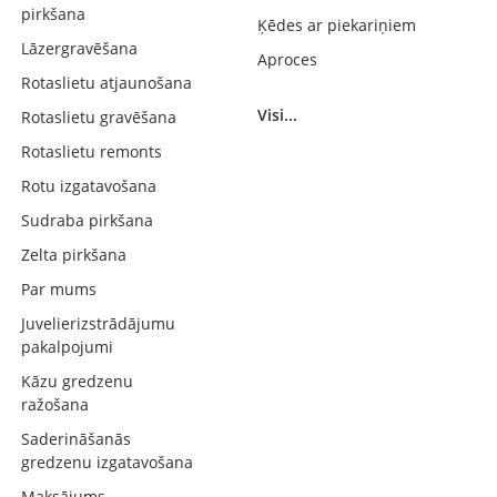
pirkšana
Ķēdes ar piekariņiem
Lāzergravēšana
Aproces
Rotaslietu atjaunošana
Visi...
Rotaslietu gravēšana
Rotaslietu remonts
Rotu izgatavošana
Sudraba pirkšana
Zelta pirkšana
Par mums
Juvelierizstrādājumu
pakalpojumi
Kāzu gredzenu
ražošana
Saderināšanās
gredzenu izgatavošana
Maksājums