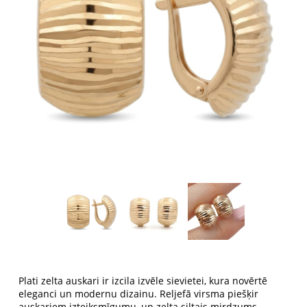
Plati zelta auskari ir izcila izvēle sievietei, kura novērtē
eleganci un modernu dizainu. Reljefā virsma piešķir
auskariem izteiksmīgumu, un zelta siltais mirdzums