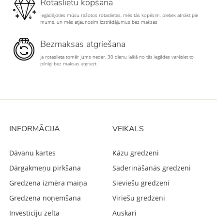
Rotaslietu kopšana
Iegādājoties mūsu ražotos rotaslietas, mēs tās kopēsim, pietiek atnākt pie
mums, un mēs atjaunosim izstrādājumus bez maksas
Bezmaksas atgriešana
Ja rotaslieta tomēr Jums neder, 30 dienu laikā no tās iegādes varēsiet to
pilnīgi bez maksas atgriezt.
INFORMĀCIJA
VEIKALS
Dāvanu kartes
Kāzu gredzeni
Dārgakmeņu pirkšana
Saderināšanās gredzeni
Gredzena izmēra maiņa
Sieviešu gredzeni
Gredzena noņemšana
Vīriešu gredzeni
Investīciju zelta
Auskari