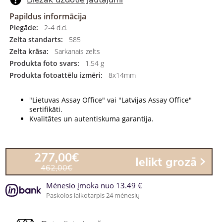
Papildus informācija
Piegāde:
2-4 d.d.
Zelta standarts:
585
Zelta krāsa:
Sarkanais zelts
Produkta foto svars:
1.54 g
Produkta fotoattēlu izmēri:
8x14mm
"Lietuvas Assay Office" vai "Latvijas Assay Office"
sertifikāti.
Kvalitātes un autentiskuma garantija.
277,00€
Ielikt grozā
462,00€
Mėnesio įmoka nuo 13.49 €
Paskolos laikotarpis 24 mėnesių