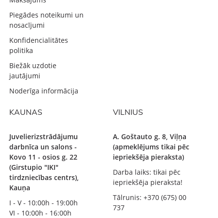
Piegādes noteikumi un
nosacījumi
Konfidencialitātes
politika
Biežāk uzdotie
jautājumi
Noderīga informācija
KAUNAS
VILNIUS
Juvelierizstrādājumu
A. Goštauto g. 8, Viļņa
darbnīca un salons -
(apmeklējums tikai pēc
Kovo 11 - osios g. 22
iepriekšēja pieraksta)
(Girstupio "IKI"
Darba laiks: tikai pēc
tirdzniecības centrs),
iepriekšēja pieraksta!
Kauņa
Tālrunis: +370 (675) 00
I - V - 10:00h - 19:00h
737
VI - 10:00h - 16:00h