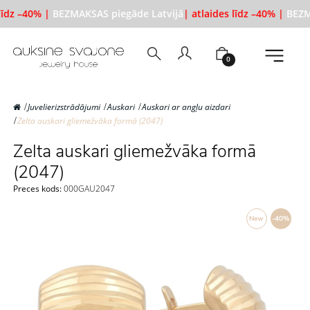
līdz –40% |
BEZMAKSAS piegāde Latvijā
| atlaides līdz –40% |
BEZMA
0
Juvelierizstrādājumi
Auskari
Auskari ar angļu aizdari
Zelta auskari gliemežvāka formā (2047)
Zelta auskari gliemežvāka formā
(2047)
Preces kods:
000GAU2047
New
-40%