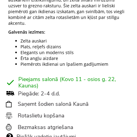
uzsver to grezno raksturu. Šie zelta auskari ir lieliski
piemēroti gan ikdienas izskatam, gan svinībām, tos viegli
kombinē ar citām zelta rotaslietām un kļūst par stilīgu
akcentu.
Galvenās iezīmes:
Zelta auskari
Plats, reljefs dizains
Elegants un moderns stils
Ērta angļu aizdare
Piemērots ikdienai un īpašiem gadījumiem
Pieejams salonā (Kovo 11 - osios g. 22,
Kaunas)
Piegāde: 2-4 d.d.
Saņemt šodien salonā Kaunā
Rotaslietu kopšana
Bezmaksas atgriešana
Biežāk uzdotie jautājumi