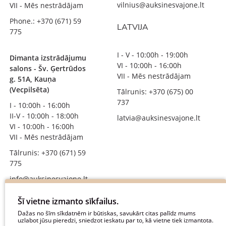
vilnius@auksinesvajone.lt
VII - Mēs nestrādājam
Phone.: +370 (671) 59
LATVIJA
775
I - V - 10:00h - 19:00h
Dimanta izstrādājumu
VI - 10:00h - 16:00h
salons - Šv. Ģertrūdos
VII - Mēs nestrādājam
g. 51A, Kauņa
(Vecpilsēta)
Tālrunis: +370 (675) 00
737
I - 10:00h - 16:00h
II-V - 10:00h - 18:00h
latvia@auksinesvajone.lt
VI - 10:00h - 16:00h
VII - Mēs nestrādājam
Tālrunis: +370 (671) 59
775
info@auksinesvajone.lt
SEKOJIET MUMS
Šī vietne izmanto sīkfailus.
Dažas no šīm sīkdatnēm ir būtiskas, savukārt citas palīdz mums
uzlabot jūsu pieredzi, sniedzot ieskatu par to, kā vietne tiek izmantota.
auksinesvajone