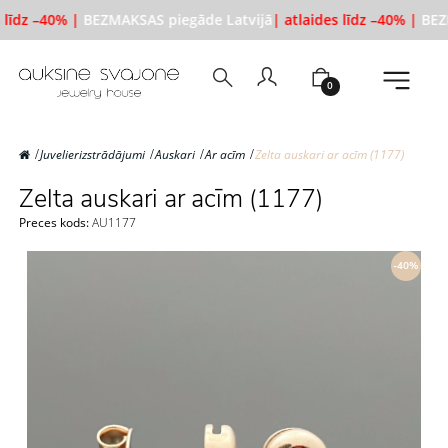
 līdz –40% |
BEZMAKSAS piegāde Latvijā
| atlaides līdz –40% |
BEZM
0
Juvelierizstrādājumi
Auskari
Ar acīm
Zelta auskari ar acīm (1177)
Zelta auskari ar acīm (1177)
Preces kods:
AU1177
-40%