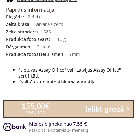
Papildus informācija
Piegāde:
2-4 d.d.
Zelta krāsa:
Sarkanais zelts
Zelta standarts:
585
Produkta foto svars:
1.10 g
Dārgakmeņi:
Cirkons
Produkta fotoattēlu izmēri:
5 mm
"Lietuvas Assay Office" vai "Latvijas Assay Office"
sertifikāti.
Kvalitātes un autentiskuma garantija.
155,00€
Ielikt grozā
258,00€
Mėnesio įmoka nuo 7.55 €
Paskolos laikotarpis 24 mėnesių