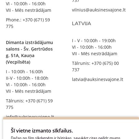
737
VI - 10:00h - 16:00h
vilnius@auksinesvajone.lt
VII - Mēs nestrādājam
Phone.: +370 (671) 59
LATVIJA
775
I - V - 10:00h - 19:00h
Dimanta izstrādājumu
VI - 10:00h - 16:00h
salons - Šv. Ģertrūdos
VII - Mēs nestrādājam
g. 51A, Kauņa
(Vecpilsēta)
Tālrunis: +370 (675) 00
737
I - 10:00h - 16:00h
II-V - 10:00h - 18:00h
latvia@auksinesvajone.lt
VI - 10:00h - 16:00h
VII - Mēs nestrādājam
Tālrunis: +370 (671) 59
775
info@auksinesvajone.lt
SEKOJIET MUMS
Šī vietne izmanto sīkfailus.
Dažas no šīm sīkdatnēm ir būtiskas, savukārt citas palīdz mums