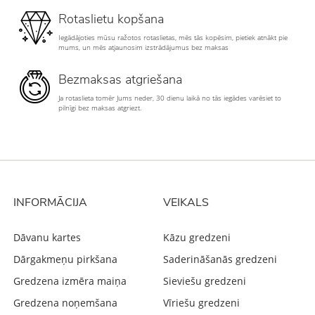
Rotaslietu kopšana
Iegādājoties mūsu ražotos rotaslietas, mēs tās kopēsim, pietiek atnākt pie
mums, un mēs atjaunosim izstrādājumus bez maksas
Bezmaksas atgriešana
Ja rotaslieta tomēr Jums neder, 30 dienu laikā no tās iegādes varēsiet to
pilnīgi bez maksas atgriezt.
INFORMĀCIJA
VEIKALS
Dāvanu kartes
Kāzu gredzeni
Dārgakmeņu pirkšana
Saderināšanās gredzeni
Gredzena izmēra maiņa
Sieviešu gredzeni
Gredzena noņemšana
Vīriešu gredzeni