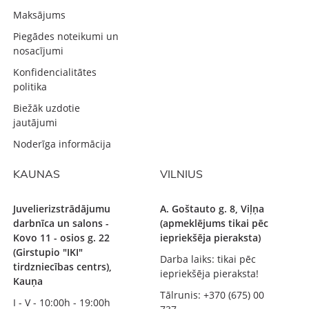
Maksājums
Piegādes noteikumi un
nosacījumi
Konfidencialitātes
politika
Biežāk uzdotie
jautājumi
Noderīga informācija
KAUNAS
VILNIUS
Juvelierizstrādājumu
A. Goštauto g. 8, Viļņa
darbnīca un salons -
(apmeklējums tikai pēc
Kovo 11 - osios g. 22
iepriekšēja pieraksta)
(Girstupio "IKI"
Darba laiks: tikai pēc
tirdzniecības centrs),
iepriekšēja pieraksta!
Kauņa
Tālrunis: +370 (675) 00
I - V - 10:00h - 19:00h