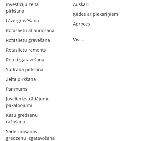
Investīciju zelta
Auskari
pirkšana
Ķēdes ar piekariņiem
Lāzergravēšana
Aproces
Rotaslietu atjaunošana
Visi...
Rotaslietu gravēšana
Rotaslietu remonts
Rotu izgatavošana
Sudraba pirkšana
Zelta pirkšana
Par mums
Juvelierizstrādājumu
pakalpojumi
Kāzu gredzenu
ražošana
Saderināšanās
gredzenu izgatavošana