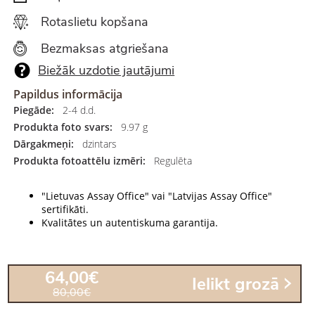
Rotaslietu kopšana
Bezmaksas atgriešana
Biežāk uzdotie jautājumi
Papildus informācija
Piegāde:
2-4 d.d.
Produkta foto svars:
9.97 g
Dārgakmeņi:
dzintars
Produkta fotoattēlu izmēri:
Regulēta
"Lietuvas Assay Office" vai "Latvijas Assay Office"
sertifikāti.
Kvalitātes un autentiskuma garantija.
64,00€
Ielikt grozā
80,00€