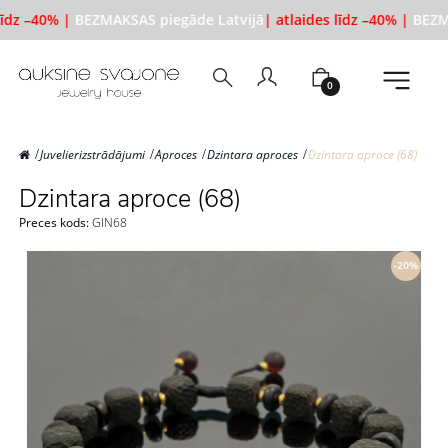
līdz –40% |
BEZMAKSAS piegāde Latvijā
| atlaides līdz –40% |
BEZMA
0
Juvelierizstrādājumi
Aproces
Dzintara aproces
Dzintara aproce (68)
Dzintara aproce (68)
Preces kods:
GIN68
-20%