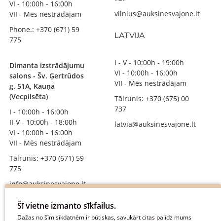
VI - 10:00h - 16:00h
vilnius@auksinesvajone.lt
VII - Mēs nestrādājam
Phone.: +370 (671) 59
LATVIJA
775
I - V - 10:00h - 19:00h
Dimanta izstrādājumu
VI - 10:00h - 16:00h
salons - Šv. Ģertrūdos
VII - Mēs nestrādājam
g. 51A, Kauņa
(Vecpilsēta)
Tālrunis: +370 (675) 00
737
I - 10:00h - 16:00h
II-V - 10:00h - 18:00h
latvia@auksinesvajone.lt
VI - 10:00h - 16:00h
VII - Mēs nestrādājam
Tālrunis: +370 (671) 59
775
info@auksinesvajone.lt
SEKOJIET MUMS
Šī vietne izmanto sīkfailus.
Dažas no šīm sīkdatnēm ir būtiskas, savukārt citas palīdz mums