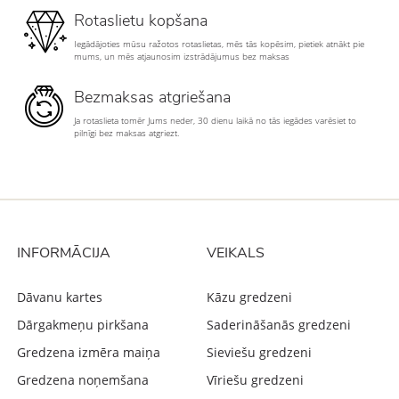
Rotaslietu kopšana
Iegādājoties mūsu ražotos rotaslietas, mēs tās kopēsim, pietiek atnākt pie
mums, un mēs atjaunosim izstrādājumus bez maksas
Bezmaksas atgriešana
Ja rotaslieta tomēr Jums neder, 30 dienu laikā no tās iegādes varēsiet to
pilnīgi bez maksas atgriezt.
INFORMĀCIJA
VEIKALS
Dāvanu kartes
Kāzu gredzeni
Dārgakmeņu pirkšana
Saderināšanās gredzeni
Gredzena izmēra maiņa
Sieviešu gredzeni
Gredzena noņemšana
Vīriešu gredzeni