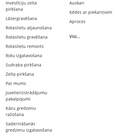
Investīciju zelta
Auskari
pirkšana
Ķēdes ar piekariņiem
Lāzergravēšana
Aproces
Rotaslietu atjaunošana
Visi...
Rotaslietu gravēšana
Rotaslietu remonts
Rotu izgatavošana
Sudraba pirkšana
Zelta pirkšana
Par mums
Juvelierizstrādājumu
pakalpojumi
Kāzu gredzenu
ražošana
Saderināšanās
gredzenu izgatavošana