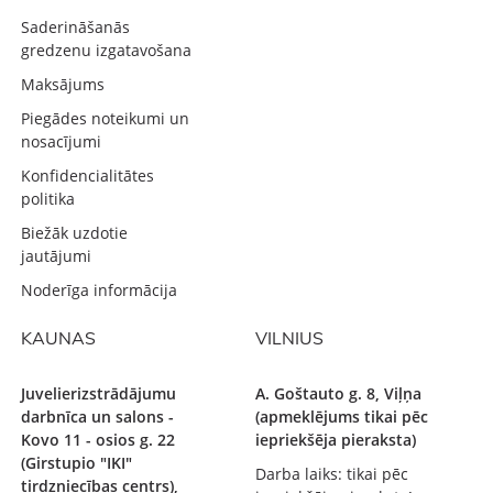
Saderināšanās
gredzenu izgatavošana
Maksājums
Piegādes noteikumi un
nosacījumi
Konfidencialitātes
politika
Biežāk uzdotie
jautājumi
Noderīga informācija
KAUNAS
VILNIUS
Juvelierizstrādājumu
A. Goštauto g. 8, Viļņa
darbnīca un salons -
(apmeklējums tikai pēc
Kovo 11 - osios g. 22
iepriekšēja pieraksta)
(Girstupio "IKI"
Darba laiks: tikai pēc
tirdzniecības centrs),