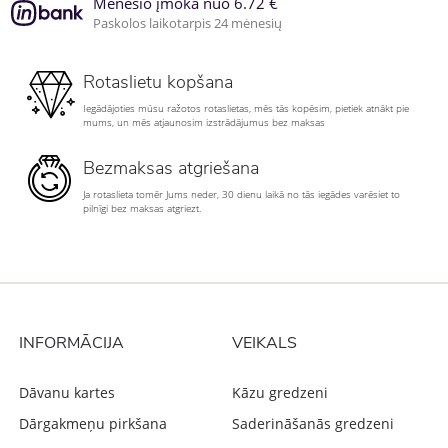
Mėnesio įmoka nuo 6.72 €
Paskolos laikotarpis 24 mėnesių
Rotaslietu kopšana
Iegādājoties mūsu ražotos rotaslietas, mēs tās kopēsim, pietiek atnākt pie
mums, un mēs atjaunosim izstrādājumus bez maksas
Bezmaksas atgriešana
Ja rotaslieta tomēr Jums neder, 30 dienu laikā no tās iegādes varēsiet to
pilnīgi bez maksas atgriezt.
INFORMĀCIJA
VEIKALS
Dāvanu kartes
Kāzu gredzeni
Dārgakmeņu pirkšana
Saderināšanās gredzeni