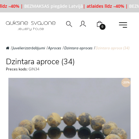
līdz –40% |
BEZMAKSAS piegāde Latvijā
| atlaides līdz –40% |
BEZM
0
Juvelierizstrādājumi
Aproces
Dzintara aproces
Dzintara aproce (34)
Dzintara aproce (34)
Preces kods:
GIN34
-20%