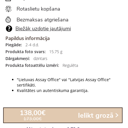
Rotaslietu kopšana
Bezmaksas atgriešana
Biežāk uzdotie jautājumi
Papildus informācija
Piegāde:
2-4 d.d.
Produkta foto svars:
15.75 g
Dārgakmeņi:
dzintars
Produkta fotoattēlu izmēri:
Regulēta
"Lietuvas Assay Office" vai "Latvijas Assay Office"
sertifikāti.
Kvalitātes un autentiskuma garantija.
138,00€
Ielikt grozā
173,00€