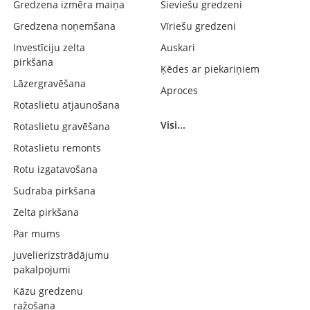
Gredzena izmēra maiņa
Sieviešu gredzeni
Gredzena noņemšana
Vīriešu gredzeni
Investīciju zelta
Auskari
pirkšana
Ķēdes ar piekariņiem
Lāzergravēšana
Aproces
Rotaslietu atjaunošana
Visi...
Rotaslietu gravēšana
Rotaslietu remonts
Rotu izgatavošana
Sudraba pirkšana
Zelta pirkšana
Par mums
Juvelierizstrādājumu
pakalpojumi
Kāzu gredzenu
ražošana