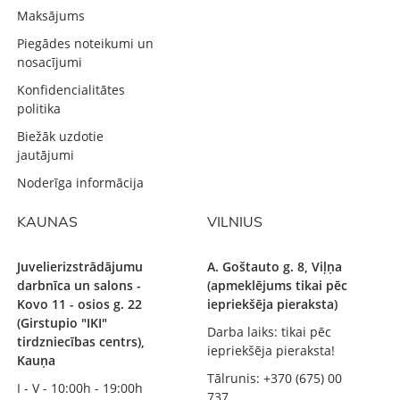
Maksājums
Piegādes noteikumi un
nosacījumi
Konfidencialitātes
politika
Biežāk uzdotie
jautājumi
Noderīga informācija
KAUNAS
VILNIUS
Juvelierizstrādājumu
A. Goštauto g. 8, Viļņa
darbnīca un salons -
(apmeklējums tikai pēc
Kovo 11 - osios g. 22
iepriekšēja pieraksta)
(Girstupio "IKI"
Darba laiks: tikai pēc
tirdzniecības centrs),
iepriekšēja pieraksta!
Kauņa
Tālrunis: +370 (675) 00
I - V - 10:00h - 19:00h
737