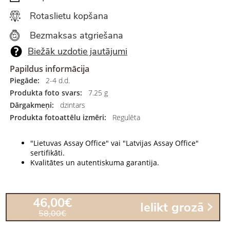
Rotaslietu kopšana
Bezmaksas atgriešana
Biežāk uzdotie jautājumi
Papildus informācija
Piegāde:
2-4 d.d.
Produkta foto svars:
7.25 g
Dārgakmeņi:
dzintars
Produkta fotoattēlu izmēri:
Regulēta
"Lietuvas Assay Office" vai "Latvijas Assay Office"
sertifikāti.
Kvalitātes un autentiskuma garantija.
46,00€
Ielikt grozā
58,00€