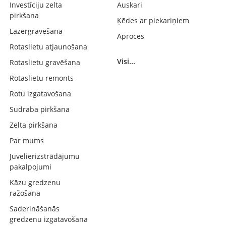
Investīciju zelta
Auskari
pirkšana
Ķēdes ar piekariņiem
Lāzergravēšana
Aproces
Rotaslietu atjaunošana
Visi...
Rotaslietu gravēšana
Rotaslietu remonts
Rotu izgatavošana
Sudraba pirkšana
Zelta pirkšana
Par mums
Juvelierizstrādājumu
pakalpojumi
Kāzu gredzenu
ražošana
Saderināšanās
gredzenu izgatavošana