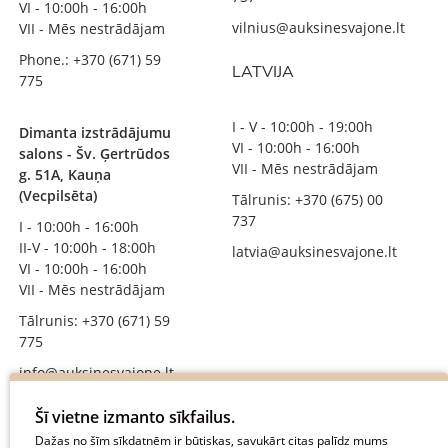
VI - 10:00h - 16:00h
vilnius@auksinesvajone.lt
VII - Mēs nestrādājam
Phone.: +370 (671) 59
LATVIJA
775
I - V - 10:00h - 19:00h
Dimanta izstrādājumu
VI - 10:00h - 16:00h
salons - Šv. Ģertrūdos
VII - Mēs nestrādājam
g. 51A, Kauņa
(Vecpilsēta)
Tālrunis: +370 (675) 00
737
I - 10:00h - 16:00h
II-V - 10:00h - 18:00h
latvia@auksinesvajone.lt
VI - 10:00h - 16:00h
VII - Mēs nestrādājam
Tālrunis: +370 (671) 59
775
info@auksinesvajone.lt
SEKOJIET MUMS
Šī vietne izmanto sīkfailus.
Dažas no šīm sīkdatnēm ir būtiskas, savukārt citas palīdz mums