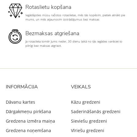
Rotaslietu kopšana
Iegādājoties mūsu ražotos rotaslietas, mēs tās kopēsim, pietiek atnākt pie
mums, un mēs atjaunosim izstrādājumus bez maksas
Bezmaksas atgriešana
Ja rotaslieta tomēr Jums neder, 30 dienu laikā no tās iegādes varēsiet to
pilnīgi bez maksas atgriezt.
INFORMĀCIJA
VEIKALS
Dāvanu kartes
Kāzu gredzeni
Dārgakmeņu pirkšana
Saderināšanās gredzeni
Gredzena izmēra maiņa
Sieviešu gredzeni
Gredzena noņemšana
Vīriešu gredzeni