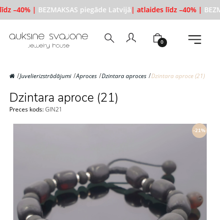
līdz –40% |
BEZMAKSAS piegāde Latvijā
| atlaides līdz –40% |
BEZM
0
Juvelierizstrādājumi
Aproces
Dzintara aproces
Dzintara aproce (21)
Dzintara aproce (21)
Preces kods:
GIN21
-21%