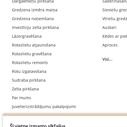
Dārgakmeņu pirkšana
Saderināšan
Gredzena izmēra maiņa
Sieviešu gre
Gredzena noņemšana
Vīriešu gred
Investīciju zelta pirkšana
Auskari
Lāzergravēšana
Ķēdes ar pie
Rotaslietu atjaunošana
Aproces
Rotaslietu gravēšana
Visi...
Rotaslietu remonts
Rotu izgatavošana
Sudraba pirkšana
Zelta pirkšana
Par mums
Juvelierizstrādājumu pakalpojumi
Kāzu gredzenu ražošana
Saderināšanās gredzenu izgatavošana
Šī vietne izmanto sīkfailus.