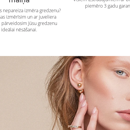
piemēro 3 gadu garan
es nepareiza izmēra gredzenu?
s izmērīsim un ar juveliera
u pārveidosim Jūsu gredzenu
ideālai nēsāšanai.