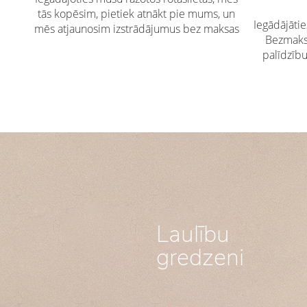
tās kopēsim, pietiek atnākt pie mums, un
Iegādājāti
mēs atjaunosim izstrādājumus bez maksas
Bezmaksa
palīdzīb
Laulību
gredzeni