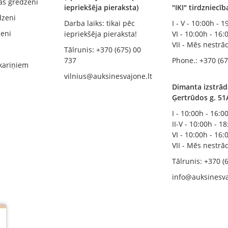
ās gredzeni
iepriekšēja pieraksta)
"IKI" tirdzniecī
dzeni
Darba laiks: tikai pēc
I - V - 10:00h - 
zeni
iepriekšēja pieraksta!
VI - 10:00h - 16:
VII - Mēs nestr
Tālrunis: +370 (675) 00
737
Phone.: +370 (67
kariņiem
vilnius@auksinesvajone.lt
Dimanta izstrād
Ģertrūdos g. 51
I - 10:00h - 16:0
II-V - 10:00h - 1
VI - 10:00h - 16:
VII - Mēs nestr
Tālrunis: +370 (
info@auksinesva