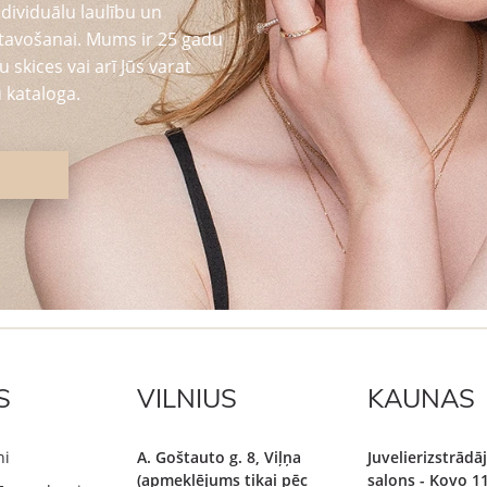
dividuālu laulību un
tavošanai. Mums ir 25 gadu
 skices vai arī Jūs varat
 kataloga.
S
VILNIUS
KAUNAS
ni
A. Goštauto g. 8, Viļņa
Juvelierizstrād
(apmeklējums tikai pēc
salons - Kovo 11