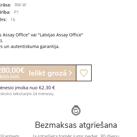
rāsa:
RW-W
rība:
P1
rs:
16
s Assay Office" vai "Latvijas Assay Office"
i.
es un autentiskuma garantija.
280,00€
Ielikt grozā
 600,00€
ėnesio įmoka nuo 62.30 €
skolos laikotarpis 24 mėnesių
Bezmaksas atgriešana
iljantiem
Ja rotaslieta tomēr Jums neder, 30 dienu