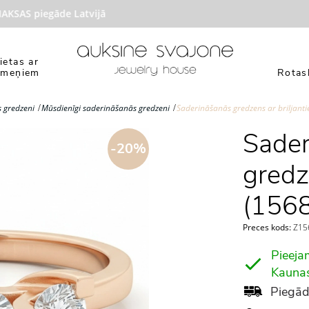
AS piegāde Latvijā
ietas ar
kmeņiem
Rotasl
 gredzeni
Mūsdienīgi saderināšanās gredzeni
Saderināšanās gredzens ar briljant
Sader
-20%
gredz
(1568
Preces kods:
Z156
Pieeja
Kauna
Piegād