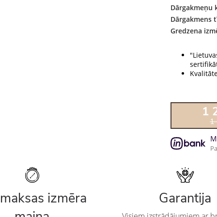
Dārgakmeņu k
Dārgakmens tī
Gredzena izmē
"Lietuva
sertifikāt
Kvalitāt
1 
1
M
Pa
maksas izmēra
Garantija
maiņa
Visiem izstrādājumiem ar br