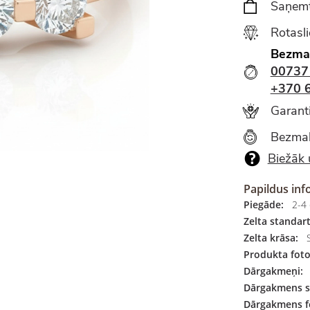
Saņemt
Rotasl
Bezma
00737
+370 
Garanti
Bezmak
Biežāk 
Papildus inf
Piegāde:
2-4 
Zelta standart
Zelta krāsa:
S
Produkta foto
Dārgakmeņi:
Dārgakmens s
Dārgakmens f