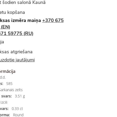
 šodien salonā Kaunā
ietu kopšana
ksas izmēra maiņa
+370 675
 (EN)
671 59775 (RU)
ja
sas atgriešana
uzdotie jautājumi
ormācija
d.d.
s:
585
arkanais zelts
 svars:
3.51 g
Izcili
vars:
0.33 ct
orma:
Round