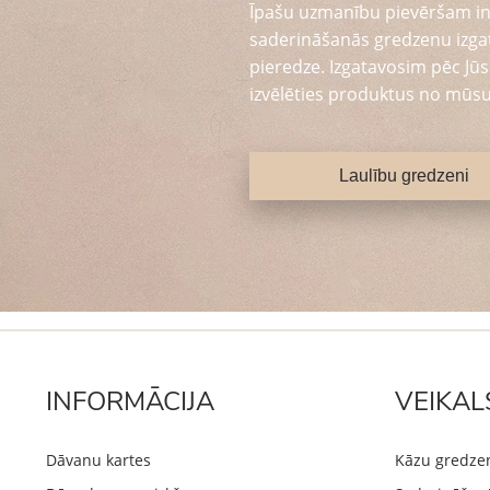
Īpašu uzmanību pievēršam in
saderināšanās gredzenu izga
pieredze. Izgatavosim pēc Jūsu
izvēlēties produktus no mūsu
Laulību gredzeni
INFORMĀCIJA
VEIKAL
Dāvanu kartes
Kāzu gredze