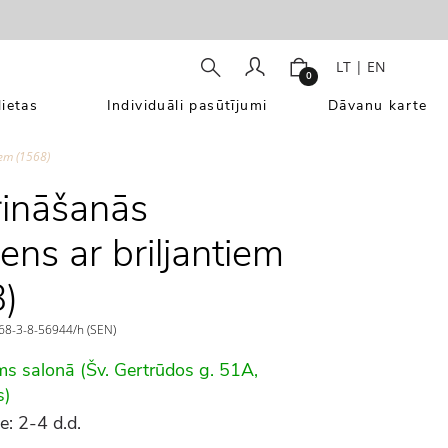
LT
|
EN
0
ietas
Individuāli pasūtījumi
Dāvanu karte
iem (1568)
ināšanās
ens ar briljantiem
)
8-3-8-56944/h (SEN)
ms salonā (Šv. Gertrūdos g. 51A,
s)
e: 2-4 d.d.