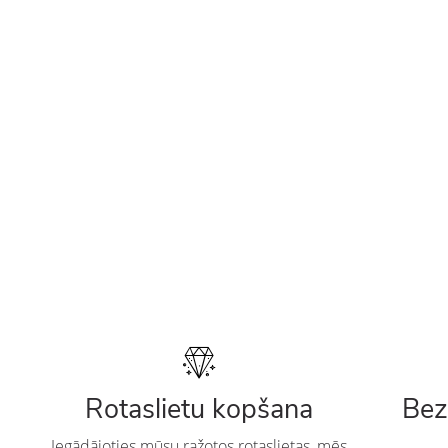
Rotaslietu kopšana
Bez
Iegādājoties mūsu ražotos rotaslietas, mēs