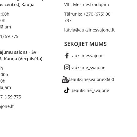
bas centrs), Kauņa
VII - Mēs nestrādājam
19:00h
Tālrunis: +370 (675) 00
00h
737
ādājam
latvia@auksinesvajone.lt
1) 59 775
SEKOJIET MUMS
ājumu salons - Šv.
auksinesvajone
A, Kauņa (Vecpilsēta)
auksine_svajone
0h
8:00h
@auksinesvajone3600
00h
ādājam
@auksine_svajone
671) 59 775
jone.lt