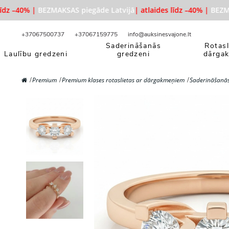
dz –40% |
BEZMAKSAS piegāde Latvijā
| atlaides līdz –40% |
BEZMAKS
+37067500737
+37067159775
info@auksinesvajone.lt
Saderināšanās
Rotasl
Laulību gredzeni
gredzeni
dārga
Premium
Premium klases rotaslietas ar dārgakmeņiem
Saderināšanās