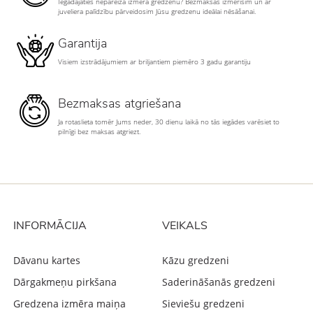
Iegādājāties nepareiza izmēra gredzenu? Bezmaksas izmērīsim un ar
juveliera palīdzību pārveidosim Jūsu gredzenu ideālai nēsāšanai.
Garantija
Visiem izstrādājumiem ar briljantiem piemēro 3 gadu garantiju
Bezmaksas atgriešana
Ja rotaslieta tomēr Jums neder, 30 dienu laikā no tās iegādes varēsiet to
pilnīgi bez maksas atgriezt.
INFORMĀCIJA
VEIKALS
Dāvanu kartes
Kāzu gredzeni
Dārgakmeņu pirkšana
Saderināšanās gredzeni
Gredzena izmēra maiņa
Sieviešu gredzeni