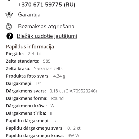
+370 671 59775 (RU)
Garantija
Bezmaksas atgriešana
Biežāk uzdotie jautājumi
Papildus informācija
Piegāde:
2-4 d.d.
Zelta standarts:
585
Zelta krāsa:
Sarkanais zelts
Produkta foto svars:
4.34 g
Dārgakmeņi:
Izcili
Dārgakmens svars:
0.18 ct (GIA:709520246)
Dārgakmens forma:
Round
Dārgakmeņu krāsa:
W
Dārgakmens tīrība:
IF
Papildu dārgakmeņi:
Izcili
Papildu dārgakmeņu svars:
0.12 ct
Papildu dārgakmeņu krāsa:
RW-W