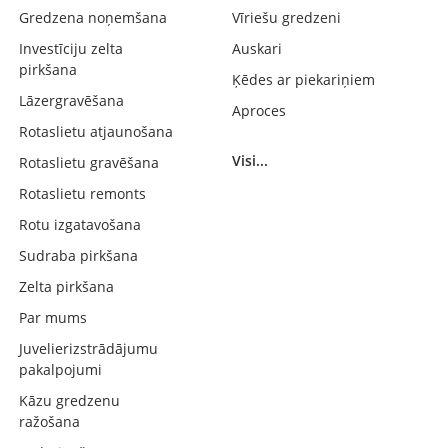
Gredzena noņemšana
Vīriešu gredzeni
Investīciju zelta
Auskari
pirkšana
Ķēdes ar piekariņiem
Lāzergravēšana
Aproces
Rotaslietu atjaunošana
Visi...
Rotaslietu gravēšana
Rotaslietu remonts
Rotu izgatavošana
Sudraba pirkšana
Zelta pirkšana
Par mums
Juvelierizstrādājumu
pakalpojumi
Kāzu gredzenu
ražošana