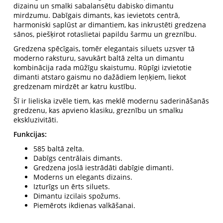
dizainu un smalki sabalansētu dabisko dimantu
mirdzumu. Dabīgais dimants, kas ievietots centrā,
harmoniski saplūst ar dimantiem, kas inkrustēti gredzena
sānos, piešķirot rotaslietai papildu šarmu un greznību.
Gredzena spēcīgais, tomēr elegantais siluets uzsver tā
moderno raksturu, savukārt baltā zelta un dimantu
kombinācija rada mūžīgu skaistumu. Rūpīgi izvietotie
dimanti atstaro gaismu no dažādiem leņķiem, liekot
gredzenam mirdzēt ar katru kustību.
Šī ir lieliska izvēle tiem, kas meklē modernu saderināšanās
gredzenu, kas apvieno klasiku, greznību un smalku
ekskluzivitāti.
Funkcijas:
585 baltā zelta.
Dabīgs centrālais dimants.
Gredzena joslā iestrādāti dabīgie dimanti.
Moderns un elegants dizains.
Izturīgs un ērts siluets.
Dimantu izcilais spožums.
Piemērots ikdienas valkāšanai.