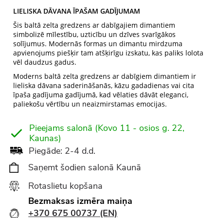
LIELISKA DĀVANA ĪPAŠAM GADĪJUMAM
Šis baltā zelta gredzens ar dabīgajiem dimantiem
simbolizē mīlestību, uzticību un dzīves svarīgākos
solījumus. Modernās formas un dimantu mirdzuma
apvienojums piešķir tam atšķirīgu izskatu, kas paliks lolota
vēl daudzus gadus.
Moderns baltā zelta gredzens ar dabīgiem dimantiem ir
lieliska dāvana saderināšanās, kāzu gadadienas vai cita
īpaša gadījuma gadījumā, kad vēlaties dāvāt eleganci,
paliekošu vērtību un neaizmirstamas emocijas.
Pieejams salonā (Kovo 11 - osios g. 22,
Kaunas)
Piegāde: 2-4 d.d.
Saņemt šodien salonā Kaunā
Rotaslietu kopšana
Bezmaksas izmēra maiņa
+370 675 00737 (EN)