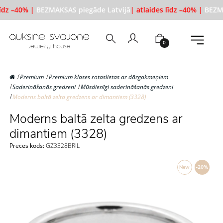
īdz –40% |
BEZMAKSAS piegāde Latvijā
| atlaides līdz –40% |
BEZMA
0
Premium
Premium klases rotaslietas ar dārgakmeņiem
Saderināšanās gredzeni
Mūsdienīgi saderināšanās gredzeni
Moderns baltā zelta gredzens ar dimantiem (3328)
Moderns baltā zelta gredzens ar
dimantiem (3328)
Preces kods:
GZ3328BRIL
New
-20%