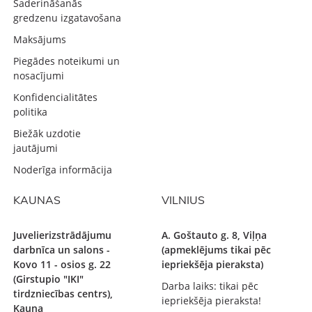
Saderināšanās
gredzenu izgatavošana
Maksājums
Piegādes noteikumi un
nosacījumi
Konfidencialitātes
politika
Biežāk uzdotie
jautājumi
Noderīga informācija
KAUNAS
VILNIUS
Juvelierizstrādājumu
A. Goštauto g. 8, Viļņa
darbnīca un salons -
(apmeklējums tikai pēc
Kovo 11 - osios g. 22
iepriekšēja pieraksta)
(Girstupio "IKI"
Darba laiks: tikai pēc
tirdzniecības centrs),
iepriekšēja pieraksta!
Kauņa