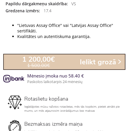
Papildu dārgakmeņu skaidrība:
VS
Gredzena izmērs:
17.4
"Lietuvas Assay Office" vai "Latvijas Assay Office"
sertifikāti.
Kvalitātes un autentiskuma garantija.
1 200,00€
Ielikt grozā
1 500,00€
Mėnesio įmoka nuo 58.40 €
Paskolos laikotarpis 24 mėnesių
Rotaslietu kopšana
Iegādājoties mūsu ražotos rotaslietas, mēs tās kopēsim, pietiek atnākt pie
mums, un mēs atjaunosim izstrādājumus bez maksas
Bezmaksas izmēra maiņa