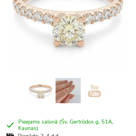
Pieejams salonā (Šv. Gertrūdos g. 51A,
Kaunas)
Piegāde: 2-4 d.d.