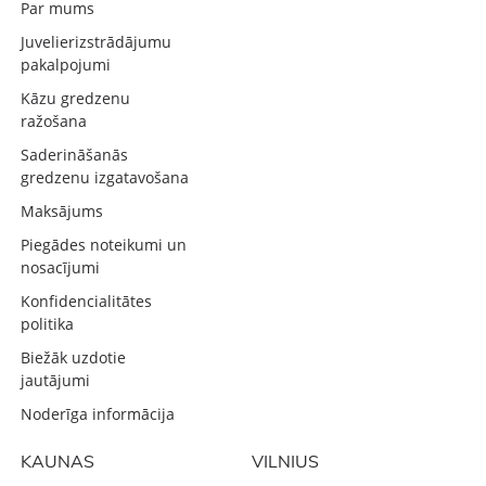
Par mums
Juvelierizstrādājumu
pakalpojumi
Kāzu gredzenu
ražošana
Saderināšanās
gredzenu izgatavošana
Maksājums
Piegādes noteikumi un
nosacījumi
Konfidencialitātes
politika
Biežāk uzdotie
jautājumi
Noderīga informācija
KAUNAS
VILNIUS