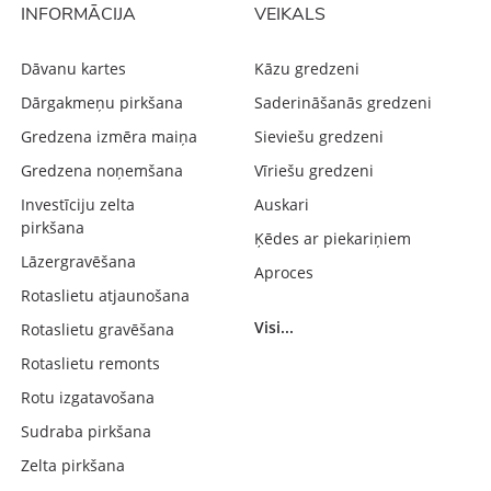
INFORMĀCIJA
VEIKALS
Dāvanu kartes
Kāzu gredzeni
Dārgakmeņu pirkšana
Saderināšanās gredzeni
Gredzena izmēra maiņa
Sieviešu gredzeni
Gredzena noņemšana
Vīriešu gredzeni
Investīciju zelta
Auskari
pirkšana
Ķēdes ar piekariņiem
Lāzergravēšana
Aproces
Rotaslietu atjaunošana
Visi...
Rotaslietu gravēšana
Rotaslietu remonts
Rotu izgatavošana
Sudraba pirkšana
Zelta pirkšana