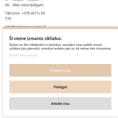
VII - Mēs nestrādājam
Tālrunis: +370 (671) 59
775
info@auksinesvajone.lt
SEKOJIET MUMS
Šī vietne izmanto sīkfailus.
Dažas no šīm sīkdatnēm ir būtiskas, savukārt citas palīdz mums
uzlabot jūsu pieredzi, sniedzot ieskatu par to, kā vietne tiek izmantota.
auksinesvajone
Vairāk informācijas
auksine_svajone
@auksinesvajone3600
Pieņemt visu
@auksine_svajone
Pielāgot
Auksinė Svajonė © 2018. All rights reserved.
Atteikt visu