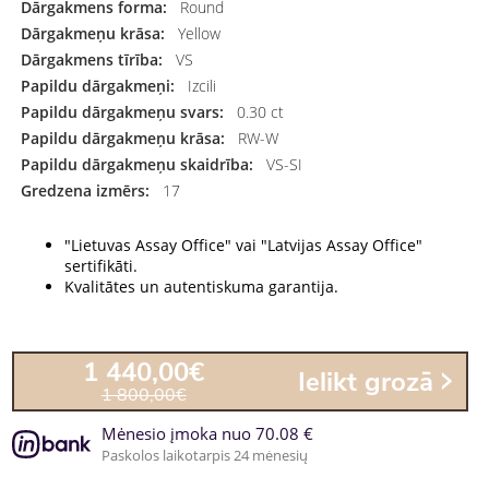
Dārgakmens forma:
Round
Dārgakmeņu krāsa:
Yellow
Dārgakmens tīrība:
VS
Papildu dārgakmeņi:
Izcili
Papildu dārgakmeņu svars:
0.30 ct
Papildu dārgakmeņu krāsa:
RW-W
Papildu dārgakmeņu skaidrība:
VS-SI
Gredzena izmērs:
17
"Lietuvas Assay Office" vai "Latvijas Assay Office"
sertifikāti.
Kvalitātes un autentiskuma garantija.
1 440,00€
Ielikt grozā
1 800,00€
Mėnesio įmoka nuo 70.08 €
Paskolos laikotarpis 24 mėnesių