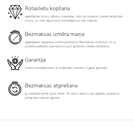
Rotaslietu kopšana
Iegādājoties mūsu ražotos rotaslietas, mēs tās kopēsim, pietiek atnākt pie
mums, un mēs atjaunosim izstrādājumus bez maksas
Bezmaksas izmēra maiņa
Iegādājāties nepareiza izmēra gredzenu? Bezmaksas izmērīsim un ar
juveliera palīdzību pārveidosim Jūsu gredzenu ideālai nēsāšanai.
Garantija
Visiem izstrādājumiem ar briljantiem piemēro 3 gadu garantiju
Bezmaksas atgriešana
Ja rotaslieta tomēr Jums neder, 30 dienu laikā no tās iegādes varēsiet to
pilnīgi bez maksas atgriezt.