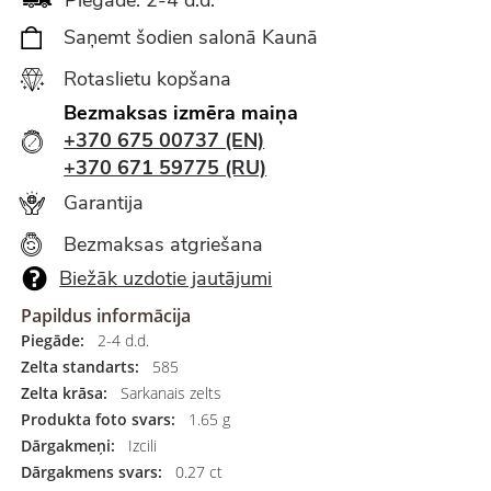
Saņemt šodien salonā Kaunā
Rotaslietu kopšana
Bezmaksas izmēra maiņa
+370 675 00737 (EN)
+370 671 59775 (RU)
Garantija
Bezmaksas atgriešana
Biežāk uzdotie jautājumi
Papildus informācija
Piegāde:
2-4 d.d.
Zelta standarts:
585
Zelta krāsa:
Sarkanais zelts
Produkta foto svars:
1.65 g
Dārgakmeņi:
Izcili
Dārgakmens svars:
0.27 ct