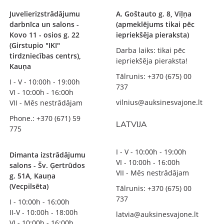
Juvelierizstrādājumu
A. Goštauto g. 8, Viļņa
darbnīca un salons -
(apmeklējums tikai pēc
Kovo 11 - osios g. 22
iepriekšēja pieraksta)
(Girstupio "IKI"
Darba laiks: tikai pēc
tirdzniecības centrs),
iepriekšēja pieraksta!
Kauņa
Tālrunis: +370 (675) 00
I - V - 10:00h - 19:00h
737
VI - 10:00h - 16:00h
vilnius@auksinesvajone.lt
VII - Mēs nestrādājam
Phone.: +370 (671) 59
LATVIJA
775
I - V - 10:00h - 19:00h
Dimanta izstrādājumu
VI - 10:00h - 16:00h
salons - Šv. Ģertrūdos
VII - Mēs nestrādājam
g. 51A, Kauņa
(Vecpilsēta)
Tālrunis: +370 (675) 00
737
I - 10:00h - 16:00h
II-V - 10:00h - 18:00h
latvia@auksinesvajone.lt
VI - 10:00h - 16:00h