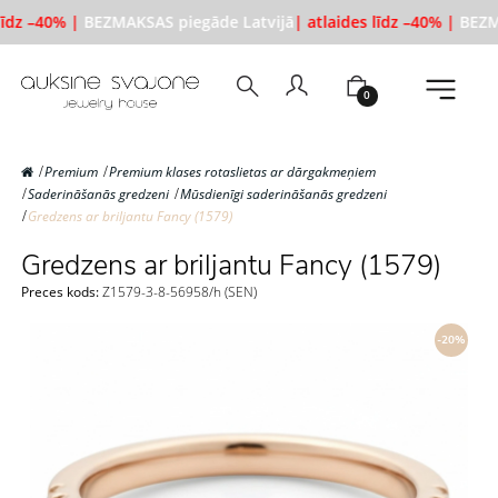
līdz –40% |
BEZMAKSAS piegāde Latvijā
| atlaides līdz –40% |
BEZMA
0
Premium
Premium klases rotaslietas ar dārgakmeņiem
Saderināšanās gredzeni
Mūsdienīgi saderināšanās gredzeni
Gredzens ar briljantu Fancy (1579)
Gredzens ar briljantu Fancy (1579)
Preces kods:
Z1579-3-8-56958/h (SEN)
-20%