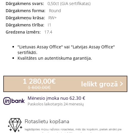
Dārgakmens svars:
0,50ct (GIA sertifikatas)
Dārgakmens forma:
Round
Dārgakmeņu krāsa:
RW+
Dārgakmens tīrība:
I1
Gredzena izmērs:
17.4
"Lietuvas Assay Office" vai "Latvijas Assay Office"
sertifikāti.
Kvalitātes un autentiskuma garantija.
1 280,00€
Ielikt grozā
1 600,00€
Mėnesio įmoka nuo 62.30 €
Paskolos laikotarpis 24 mėnesių
Rotaslietu kopšana
Iegādājoties mūsu ražotos rotaslietas, mēs tās kopēsim, pietiek atnākt pie