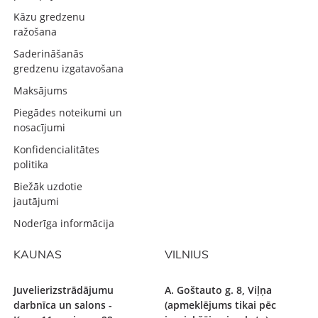
Kāzu gredzenu
ražošana
Saderināšanās
gredzenu izgatavošana
Maksājums
Piegādes noteikumi un
nosacījumi
Konfidencialitātes
politika
Biežāk uzdotie
jautājumi
Noderīga informācija
KAUNAS
VILNIUS
Juvelierizstrādājumu
A. Goštauto g. 8, Viļņa
darbnīca un salons -
(apmeklējums tikai pēc