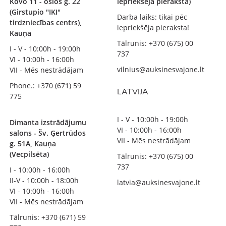
Kovo 11 - osios g. 22
iepriekšēja pieraksta)
(Girstupio "IKI"
Darba laiks: tikai pēc
tirdzniecības centrs),
iepriekšēja pieraksta!
Kauņa
Tālrunis: +370 (675) 00
I - V - 10:00h - 19:00h
737
VI - 10:00h - 16:00h
vilnius@auksinesvajone.lt
VII - Mēs nestrādājam
Phone.: +370 (671) 59
LATVIJA
775
I - V - 10:00h - 19:00h
Dimanta izstrādājumu
VI - 10:00h - 16:00h
salons - Šv. Ģertrūdos
VII - Mēs nestrādājam
g. 51A, Kauņa
(Vecpilsēta)
Tālrunis: +370 (675) 00
737
I - 10:00h - 16:00h
II-V - 10:00h - 18:00h
latvia@auksinesvajone.lt
VI - 10:00h - 16:00h
VII - Mēs nestrādājam
Tālrunis: +370 (671) 59