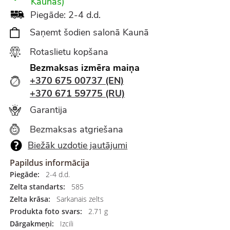
Kaunas)
Piegāde: 2-4 d.d.
Saņemt šodien salonā Kaunā
Rotaslietu kopšana
Bezmaksas izmēra maiņa
+370 675 00737 (EN)
+370 671 59775 (RU)
Garantija
Bezmaksas atgriešana
Biežāk uzdotie jautājumi
Papildus informācija
Piegāde:
2-4 d.d.
Zelta standarts:
585
Zelta krāsa:
Sarkanais zelts
Produkta foto svars:
2.71 g
Dārgakmeņi:
Izcili