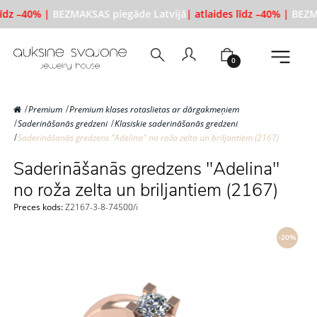
līdz –40% |
BEZMAKSAS piegāde Latvijā
| atlaides līdz –40% |
BEZMA
0
Premium
Premium klases rotaslietas ar dārgakmeņiem
Saderināšanās gredzeni
Klasiskie saderināšanās gredzeni
Saderināšanās gredzens "Adelina" no roža zelta un briljantiem (2167)
Saderināšanās gredzens "Adelina"
no roža zelta un briljantiem (2167)
Preces kods:
Z2167-3-8-74500/i
-20%