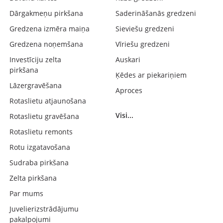
Dārgakmeņu pirkšana
Saderināšanās gredzeni
Gredzena izmēra maiņa
Sieviešu gredzeni
Gredzena noņemšana
Vīriešu gredzeni
Investīciju zelta
Auskari
pirkšana
Ķēdes ar piekariņiem
Lāzergravēšana
Aproces
Rotaslietu atjaunošana
Visi...
Rotaslietu gravēšana
Rotaslietu remonts
Rotu izgatavošana
Sudraba pirkšana
Zelta pirkšana
Par mums
Juvelierizstrādājumu
pakalpojumi