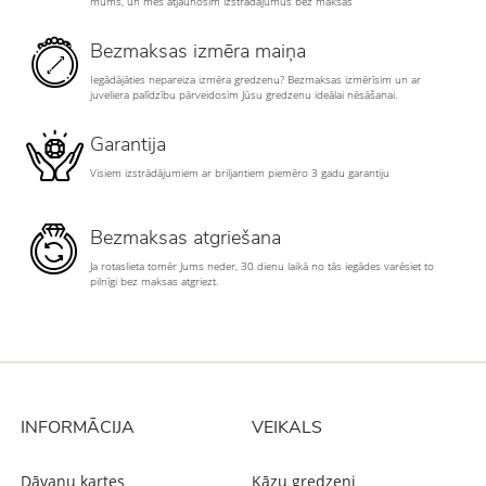
mums, un mēs atjaunosim izstrādājumus bez maksas
Bezmaksas izmēra maiņa
Iegādājāties nepareiza izmēra gredzenu? Bezmaksas izmērīsim un ar
juveliera palīdzību pārveidosim Jūsu gredzenu ideālai nēsāšanai.
Garantija
Visiem izstrādājumiem ar briljantiem piemēro 3 gadu garantiju
Bezmaksas atgriešana
Ja rotaslieta tomēr Jums neder, 30 dienu laikā no tās iegādes varēsiet to
pilnīgi bez maksas atgriezt.
INFORMĀCIJA
VEIKALS
Dāvanu kartes
Kāzu gredzeni