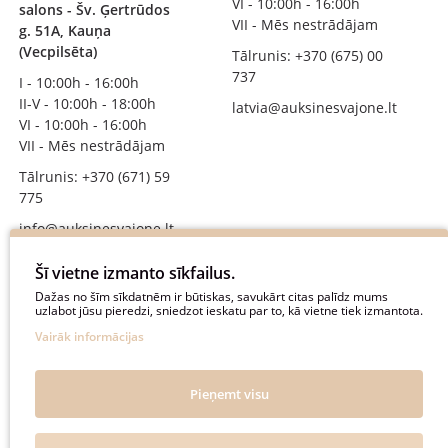
VI - 10:00h - 16:00h
salons - Šv. Ģertrūdos
VII - Mēs nestrādājam
g. 51A, Kauņa
(Vecpilsēta)
Tālrunis: +370 (675) 00
737
I - 10:00h - 16:00h
II-V - 10:00h - 18:00h
latvia@auksinesvajone.lt
VI - 10:00h - 16:00h
VII - Mēs nestrādājam
Tālrunis: +370 (671) 59
775
info@auksinesvajone.lt
SEKOJIET MUMS
Šī vietne izmanto sīkfailus.
Dažas no šīm sīkdatnēm ir būtiskas, savukārt citas palīdz mums
uzlabot jūsu pieredzi, sniedzot ieskatu par to, kā vietne tiek izmantota.
auksinesvajone
Vairāk informācijas
auksine_svajone
@auksinesvajone3600
Pieņemt visu
@auksine_svajone