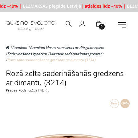
līdz –40% |
BEZMAKSAS piegāde Latvijā
| atlaides līdz –40% |
BEZMA
0
Premium
Premium klases rotaslietas ar dārgakmeņiem
Saderināšanās gredzeni
Klasiskie saderināšanās gredzeni
Rozā zelta saderināšanās gredzens ar dimantu (3214)
Rozā zelta saderināšanās gredzens
ar dimantu (3214)
Preces kods:
GZ3214BRIL
New
-20%