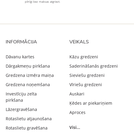
pilnīgi bez maksas atgriezt.
INFORMĀCIJA
VEIKALS
Dāvanu kartes
Kāzu gredzeni
Dārgakmeņu pirkšana
Saderināšanās gredzeni
Gredzena izmēra maiņa
Sieviešu gredzeni
Gredzena noņemšana
Vīriešu gredzeni
Investīciju zelta
Auskari
pirkšana
Ķēdes ar piekariņiem
Lāzergravēšana
Aproces
Rotaslietu atjaunošana
Visi...
Rotaslietu gravēšana