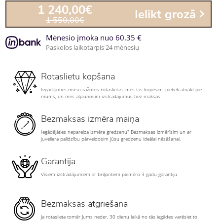
1 240,00€
Ielikt grozā
1 550,00€
Mėnesio įmoka nuo 60.35 €
Paskolos laikotarpis 24 mėnesių
Rotaslietu kopšana
Iegādājoties mūsu ražotos rotaslietas, mēs tās kopēsim, pietiek atnākt pie
mums, un mēs atjaunosim izstrādājumus bez maksas
Bezmaksas izmēra maiņa
Iegādājāties nepareiza izmēra gredzenu? Bezmaksas izmērīsim un ar
juveliera palīdzību pārveidosim Jūsu gredzenu ideālai nēsāšanai.
Garantija
Visiem izstrādājumiem ar briljantiem piemēro 3 gadu garantiju
Bezmaksas atgriešana
Ja rotaslieta tomēr Jums neder, 30 dienu laikā no tās iegādes varēsiet to