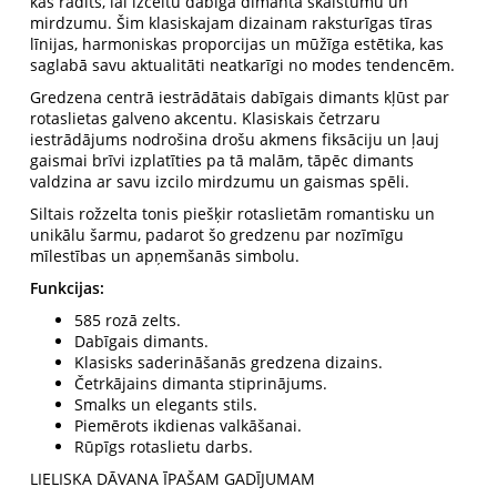
kas radīts, lai izceltu dabīgā dimanta skaistumu un
mirdzumu. Šim klasiskajam dizainam raksturīgas tīras
līnijas, harmoniskas proporcijas un mūžīga estētika, kas
saglabā savu aktualitāti neatkarīgi no modes tendencēm.
Gredzena centrā iestrādātais dabīgais dimants kļūst par
rotaslietas galveno akcentu. Klasiskais četrzaru
iestrādājums nodrošina drošu akmens fiksāciju un ļauj
gaismai brīvi izplatīties pa tā malām, tāpēc dimants
valdzina ar savu izcilo mirdzumu un gaismas spēli.
Siltais rožzelta tonis piešķir rotaslietām romantisku un
unikālu šarmu, padarot šo gredzenu par nozīmīgu
mīlestības un apņemšanās simbolu.
Funkcijas:
585 rozā zelts.
Dabīgais dimants.
Klasisks saderināšanās gredzena dizains.
Četrkājains dimanta stiprinājums.
Smalks un elegants stils.
Piemērots ikdienas valkāšanai.
Rūpīgs rotaslietu darbs.
LIELISKA DĀVANA ĪPAŠAM GADĪJUMAM