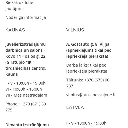
Biežāk uzdotie
jautājumi
Noderīga informācija
KAUNAS
VILNIUS
Juvelierizstrādājumu
A. Goštauto g. 8, Viļņa
darbnīca un salons -
(apmeklējums tikai pēc
Kovo 11 - osios g. 22
iepriekšēja pieraksta)
(Girstupio "IKI"
Darba laiks: tikai pēc
tirdzniecības centrs),
iepriekšēja pieraksta!
Kauņa
Tālrunis: +370 (675) 00
I - V - 10:00h - 19:00h
737
VI - 10:00h - 16:00h
vilnius@auksinesvajone.lt
VII - Mēs nestrādājam
Phone.: +370 (671) 59
LATVIJA
775
I - V - 10:00h - 19:00h
Dimanta izstrādājumu