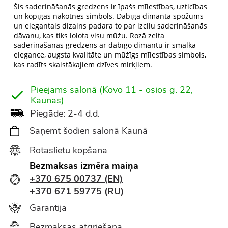
Šis saderināšanās gredzens ir īpašs mīlestības, uzticības
un kopīgas nākotnes simbols. Dabīgā dimanta spožums
un elegantais dizains padara to par izcilu saderināšanās
dāvanu, kas tiks lolota visu mūžu. Rozā zelta
saderināšanās gredzens ar dabīgo dimantu ir smalka
elegance, augsta kvalitāte un mūžīgs mīlestības simbols,
kas radīts skaistākajiem dzīves mirkļiem.
Pieejams salonā (Kovo 11 - osios g. 22,
Kaunas)
Piegāde: 2-4 d.d.
Saņemt šodien salonā Kaunā
Rotaslietu kopšana
Bezmaksas izmēra maiņa
+370 675 00737 (EN)
+370 671 59775 (RU)
Garantija
Bezmaksas atgriešana