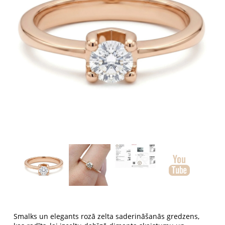
Smalks un elegants rozā zelta saderināšanās gredzens,