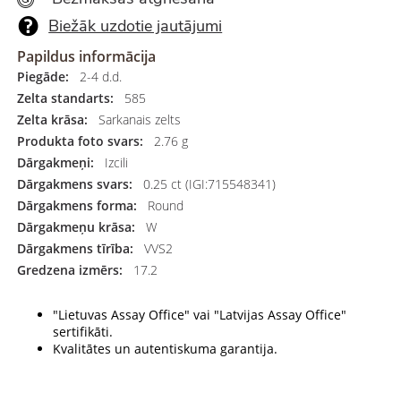
Biežāk uzdotie jautājumi
Papildus informācija
Piegāde:
2-4 d.d.
Zelta standarts:
585
Zelta krāsa:
Sarkanais zelts
Produkta foto svars:
2.76 g
Dārgakmeņi:
Izcili
Dārgakmens svars:
0.25 ct (IGI:715548341)
Dārgakmens forma:
Round
Dārgakmeņu krāsa:
W
Dārgakmens tīrība:
VVS2
Gredzena izmērs:
17.2
"Lietuvas Assay Office" vai "Latvijas Assay Office"
sertifikāti.
Kvalitātes un autentiskuma garantija.