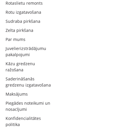
Rotaslietu remonts
Rotu izgatavošana
Sudraba pirkšana
Zelta pirkšana
Par mums
Juvelierizstrādājumu
pakalpojumi
Kāzu gredzenu
ražošana
Saderināšanās
gredzenu izgatavošana
Maksājums
Piegādes noteikumi un
nosacījumi
Konfidencialitātes
politika