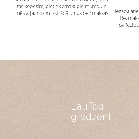
tās kopēsim, pietiek atnākt pie mums, un
Iegādājāti
mēs atjaunosim izstrādājumus bez maksas
Bezmaksa
palīdzīb
Laulību
gredzeni