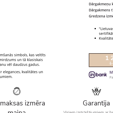
Dārgakmeņu k
Dārgakmens tī
Gredzena izmē
"Lietuva
sertifikāt
Kvalitāt
mšanās simbols, kas veltīts
1 
mirdzums un tā klasiskais
1
ošanu vēl daudzus gadus.
 elegances, kvalitātes un
M
ījumiem.
Pa
maksas izmēra
Garantija
maiņa
Visiem izstrādājumiem ar br