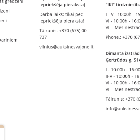
ās gredzeni
iepriekšēja pieraksta)
"IKI" tirdzniecī
dzeni
Darba laiks: tikai pēc
I - V - 10:00h - 
zeni
iepriekšēja pieraksta!
VI - 10:00h - 16:
VII - Mēs nestr
Tālrunis: +370 (675) 00
737
Phone.: +370 (67
kariņiem
vilnius@auksinesvajone.lt
Dimanta izstrād
Ģertrūdos g. 51
I - 10:00h - 16:0
II-V - 10:00h - 1
VI - 10:00h - 16:
VII - Mēs nestr
Tālrunis: +370 (
info@auksinesva