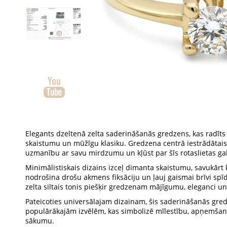
Elegants dzeltenā zelta saderināšanās gredzens, kas radīts
skaistumu un mūžīgu klasiku. Gredzena centrā iestrādātais
uzmanību ar savu mirdzumu un kļūst par šīs rotaslietas ga
Minimālistiskais dizains izceļ dimanta skaistumu, savukārt k
nodrošina drošu akmens fiksāciju un ļauj gaismai brīvi spī
zelta siltais tonis piešķir gredzenam mājīgumu, eleganci un
Pateicoties universālajam dizainam, šis saderināšanās gred
populārākajām izvēlēm, kas simbolizē mīlestību, apņemša
sākumu.