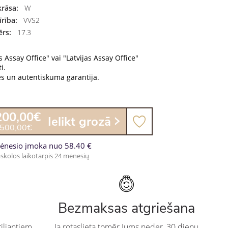
rāsa:
W
rība:
VVS2
rs:
17.3
s Assay Office" vai "Latvijas Assay Office"
i.
es un autentiskuma garantija.
200,00€
Ielikt grozā
 500,00€
ėnesio įmoka nuo 58.40 €
skolos laikotarpis 24 mėnesių
Bezmaksas atgriešana
iljantiem
Ja rotaslieta tomēr Jums neder, 30 dienu