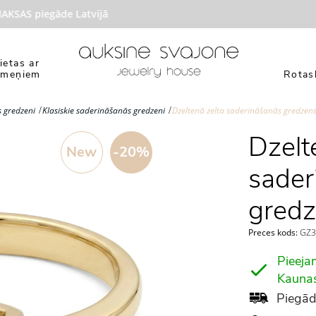
AS piegāde Latvijā
ietas ar
kmeņiem
Rotasl
 gredzeni
Klasiskie saderināšanās gredzeni
Dzeltenā zelta saderināšanās gredzens
Dzelt
New
-20%
sader
gredz
Preces kods:
GZ3
Pieeja
Kauna
Piegād