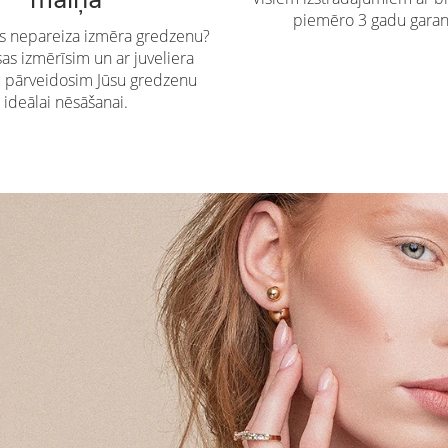
piemēro 3 gadu garan
es nepareiza izmēra gredzenu?
s izmērīsim un ar juveliera
u pārveidosim Jūsu gredzenu
ideālai nēsāšanai.