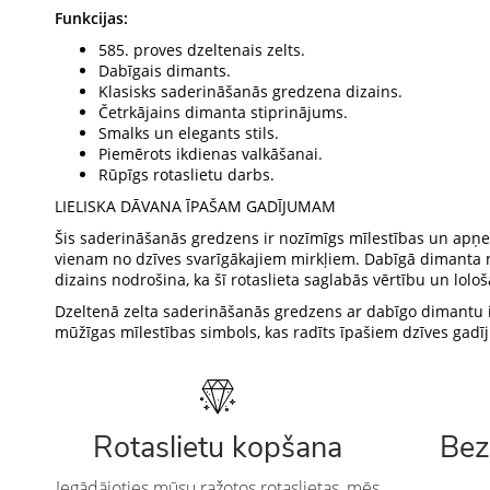
Funkcijas:
585. proves dzeltenais zelts.
Dabīgais dimants.
Klasisks saderināšanās gredzena dizains.
Četrkājains dimanta stiprinājums.
Smalks un elegants stils.
Piemērots ikdienas valkāšanai.
Rūpīgs rotaslietu darbs.
LIELISKA DĀVANA ĪPAŠAM GADĪJUMAM
Šis saderināšanās gredzens ir nozīmīgs mīlestības un apņe
vienam no dzīves svarīgākajiem mirkļiem. Dabīgā dimanta 
dizains nodrošina, ka šī rotaslieta saglabās vērtību un lol
Dzeltenā zelta saderināšanās gredzens ar dabīgo dimantu ir
mūžīgas mīlestības simbols, kas radīts īpašiem dzīves gad
Rotaslietu kopšana
Bez
Iegādājoties mūsu ražotos rotaslietas, mēs