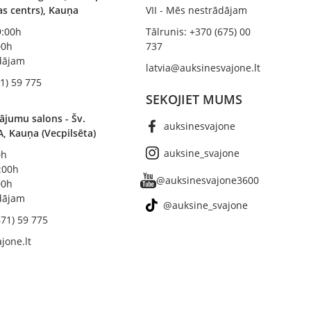
bas centrs), Kauņa
VII - Mēs nestrādājam
19:00h
Tālrunis: +370 (675) 00
00h
737
ādājam
latvia@auksinesvajone.lt
1) 59 775
SEKOJIET MUMS
ājumu salons - Šv.
auksinesvajone
A, Kauņa (Vecpilsēta)
auksine_svajone
0h
8:00h
@auksinesvajone3600
00h
ādājam
@auksine_svajone
671) 59 775
jone.lt