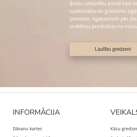
Īpašu uzmanību pievēršam in
saderināšanās gredzenu izga
pieredze. Izgatavosim pēc Jūsu
izvēlēties produktus no mūsu
Laulību gredzeni
INFORMĀCIJA
VEIKAL
Dāvanu kartes
Kāzu gredze