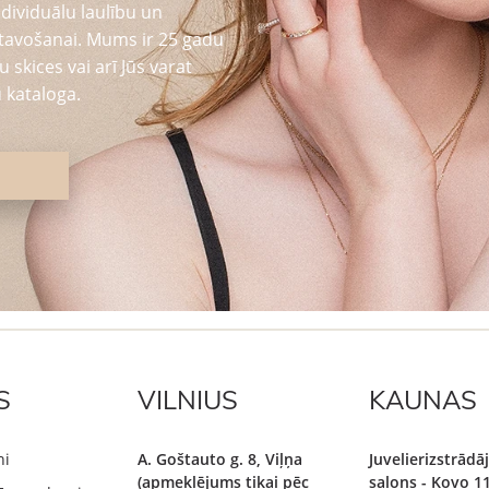
dividuālu laulību un
tavošanai. Mums ir 25 gadu
 skices vai arī Jūs varat
 kataloga.
S
VILNIUS
KAUNAS
ni
A. Goštauto g. 8, Viļņa
Juvelierizstrād
(apmeklējums tikai pēc
salons - Kovo 11