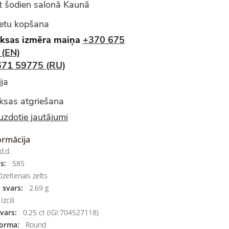
 šodien salonā Kaunā
ietu kopšana
ksas izmēra maiņa
+370 675
 (EN)
671 59775 (RU)
ja
sas atgriešana
uzdotie jautājumi
ormācija
d.d.
s:
585
zeltenais zelts
 svars:
2.69 g
Izcili
vars:
0.25 ct (IGI:704527118)
orma:
Round