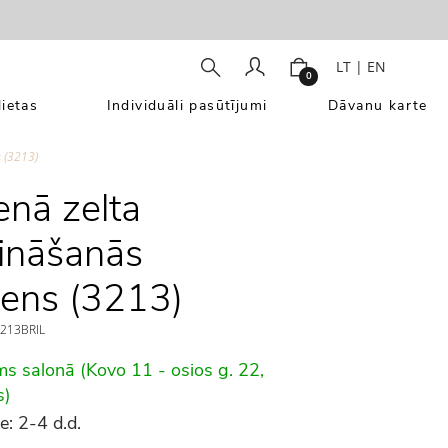
LT
|
EN
0
ietas
Individuāli pasūtījumi
Dāvanu karte
 (3213)
enā zelta
ināšanās
ens (3213)
213BRIL
ms salonā (Kovo 11 - osios g. 22,
s)
e: 2-4 d.d.