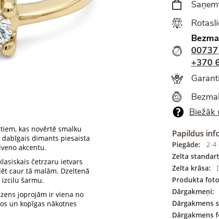
Saņemt
Rotasl
Bezma
00737
+370 
Garanti
Bezmak
Biežāk 
 tiem, kas novērtē smalku
Papildus inf
 dabīgais dimants piesaista
Piegāde:
2-4 
lveno akcentu.
Zelta standart
lasiskais četrzaru ietvars
Zelta krāsa:
D
dēt caur tā malām. Dzeltenā
Produkta foto
 izcilu šarmu.
Dārgakmeņi:
zens joprojām ir viena no
Dārgakmens s
nos un kopīgas nākotnes
Dārgakmens f