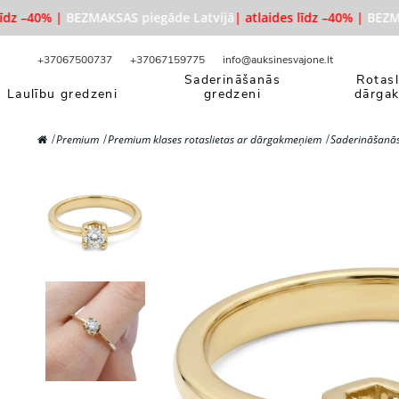
dz –40% |
BEZMAKSAS piegāde Latvijā
| atlaides līdz –40% |
BEZMAKS
+37067500737
+37067159775
info@auksinesvajone.lt
Saderināšanās
Rotasl
Laulību gredzeni
gredzeni
dārga
Premium
Premium klases rotaslietas ar dārgakmeņiem
Saderināšanās