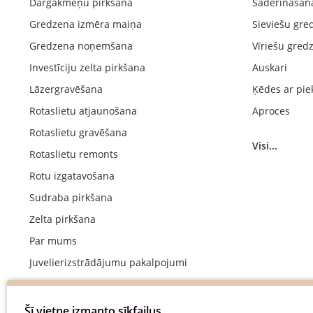
Dārgakmeņu pirkšana
Saderināšan
Gredzena izmēra maiņa
Sieviešu gre
Gredzena noņemšana
Vīriešu gred
Investīciju zelta pirkšana
Auskari
Lāzergravēšana
Ķēdes ar pie
Rotaslietu atjaunošana
Aproces
Rotaslietu gravēšana
Visi...
Rotaslietu remonts
Rotu izgatavošana
Sudraba pirkšana
Zelta pirkšana
Par mums
Juvelierizstrādājumu pakalpojumi
Kāzu gredzenu ražošana
Saderināšanās gredzenu izgatavošana
Šī vietne izmanto sīkfailus.