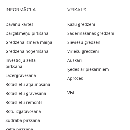
INFORMĀCIJA
VEIKALS
Dāvanu kartes
Kāzu gredzeni
Dārgakmeņu pirkšana
Saderināšanās gredzeni
Gredzena izmēra maiņa
Sieviešu gredzeni
Gredzena noņemšana
Vīriešu gredzeni
Investīciju zelta
Auskari
pirkšana
Ķēdes ar piekariņiem
Lāzergravēšana
Aproces
Rotaslietu atjaunošana
Visi...
Rotaslietu gravēšana
Rotaslietu remonts
Rotu izgatavošana
Sudraba pirkšana
Zelta pirkšana