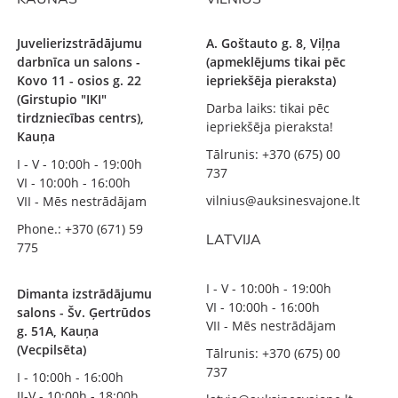
Juvelierizstrādājumu
A. Goštauto g. 8, Viļņa
darbnīca un salons -
(apmeklējums tikai pēc
Kovo 11 - osios g. 22
iepriekšēja pieraksta)
(Girstupio "IKI"
Darba laiks: tikai pēc
tirdzniecības centrs),
iepriekšēja pieraksta!
Kauņa
Tālrunis: +370 (675) 00
I - V - 10:00h - 19:00h
737
VI - 10:00h - 16:00h
vilnius@auksinesvajone.lt
VII - Mēs nestrādājam
Phone.: +370 (671) 59
LATVIJA
775
I - V - 10:00h - 19:00h
Dimanta izstrādājumu
VI - 10:00h - 16:00h
salons - Šv. Ģertrūdos
VII - Mēs nestrādājam
g. 51A, Kauņa
(Vecpilsēta)
Tālrunis: +370 (675) 00
737
I - 10:00h - 16:00h
II-V - 10:00h - 18:00h