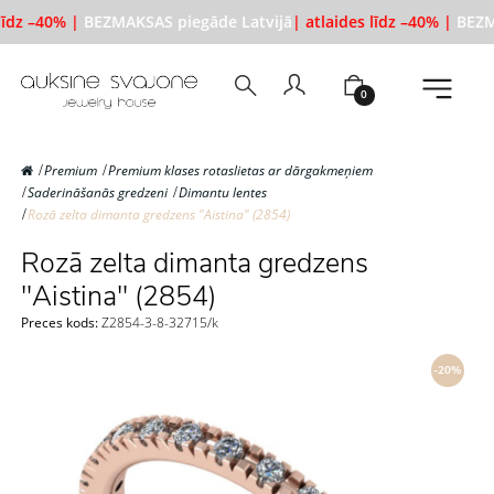
līdz –40% |
BEZMAKSAS piegāde Latvijā
| atlaides līdz –40% |
BEZMA
0
Premium
Premium klases rotaslietas ar dārgakmeņiem
Saderināšanās gredzeni
Dimantu lentes
Rozā zelta dimanta gredzens "Aistina" (2854)
Rozā zelta dimanta gredzens
"Aistina" (2854)
Preces kods:
Z2854-3-8-32715/k
-20%