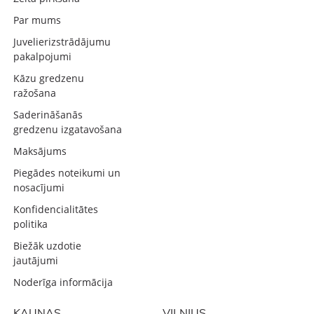
Par mums
Juvelierizstrādājumu
pakalpojumi
Kāzu gredzenu
ražošana
Saderināšanās
gredzenu izgatavošana
Maksājums
Piegādes noteikumi un
nosacījumi
Konfidencialitātes
politika
Biežāk uzdotie
jautājumi
Noderīga informācija
KAUNAS
VILNIUS