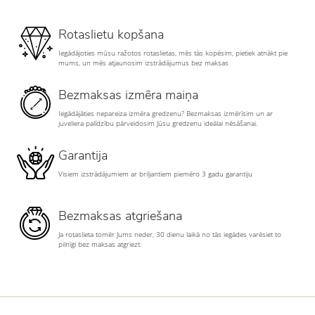
Rotaslietu kopšana
Iegādājoties mūsu ražotos rotaslietas, mēs tās kopēsim, pietiek atnākt pie
mums, un mēs atjaunosim izstrādājumus bez maksas
Bezmaksas izmēra maiņa
Iegādājāties nepareiza izmēra gredzenu? Bezmaksas izmērīsim un ar
juveliera palīdzību pārveidosim Jūsu gredzenu ideālai nēsāšanai.
Garantija
Visiem izstrādājumiem ar briljantiem piemēro 3 gadu garantiju
Bezmaksas atgriešana
Ja rotaslieta tomēr Jums neder, 30 dienu laikā no tās iegādes varēsiet to
pilnīgi bez maksas atgriezt.