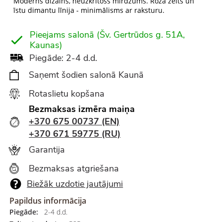
Moderns dizains, neuzkrītošs mirdzums. Rozā zelts un
īstu dimantu līnija - minimālisms ar raksturu.
Pieejams salonā (Šv. Gertrūdos g. 51A,
Kaunas)
Piegāde: 2-4 d.d.
Saņemt šodien salonā Kaunā
Rotaslietu kopšana
Bezmaksas izmēra maiņa
+370 675 00737 (EN)
+370 671 59775 (RU)
Garantija
Bezmaksas atgriešana
Biežāk uzdotie jautājumi
Papildus informācija
Piegāde:
2-4 d.d.