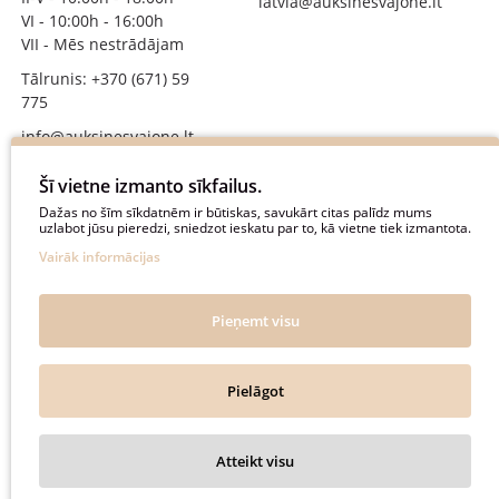
latvia@auksinesvajone.lt
VI - 10:00h - 16:00h
VII - Mēs nestrādājam
Tālrunis: +370 (671) 59
775
info@auksinesvajone.lt
SEKOJIET MUMS
Šī vietne izmanto sīkfailus.
Dažas no šīm sīkdatnēm ir būtiskas, savukārt citas palīdz mums
uzlabot jūsu pieredzi, sniedzot ieskatu par to, kā vietne tiek izmantota.
auksinesvajone
Vairāk informācijas
auksine_svajone
@auksinesvajone3600
Pieņemt visu
@auksine_svajone
Pielāgot
Auksinė Svajonė © 2018. All rights reserved.
Atteikt visu