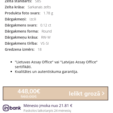
Zelta standarts:
585
Zelta krāsa:
Sarkanais zelts
Produkta foto svars:
1.78 g
Dārgakmeņi:
Izcili
Dārgakmens svars:
0.12 ct
Dārgakmens forma:
Round
Dārgakmeņu krāsa:
RW-W
Dārgakmens tīrība:
VS-SI
Gredzena izmērs:
18
"Lietuvas Assay Office" vai "Latvijas Assay Office"
sertifikāti.
Kvalitātes un autentiskuma garantija.
448,00€
Ielikt grozā
560,00€
Mėnesio įmoka nuo 21.81 €
Paskolos laikotarpis 24 mėnesių