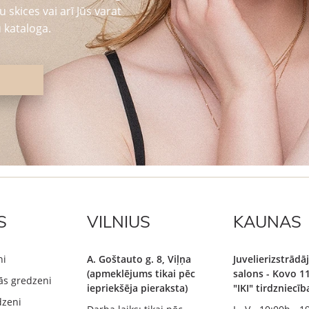
 skices vai arī Jūs varat
 kataloga.
S
VILNIUS
KAUNAS
ni
A. Goštauto g. 8, Viļņa
Juvelierizstrād
(apmeklējums tikai pēc
salons - Kovo 11
ās gredzeni
iepriekšēja pieraksta)
"IKI" tirdzniecī
dzeni