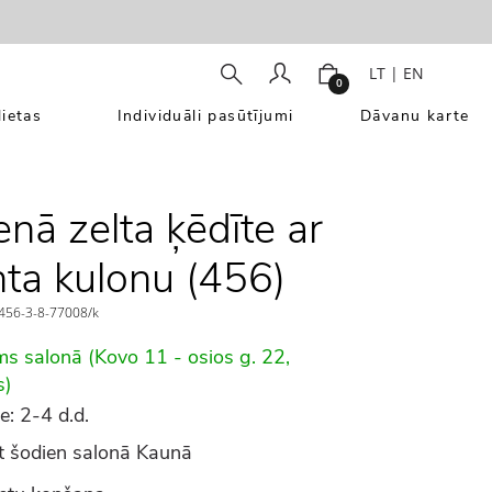
LT
|
EN
0
ietas
Individuāli pasūtījumi
Dāvanu karte
enā zelta ķēdīte ar
ta kulonu (456)
56-3-8-77008/k
ms salonā (Kovo 11 - osios g. 22,
s)
e: 2-4 d.d.
 šodien salonā Kaunā