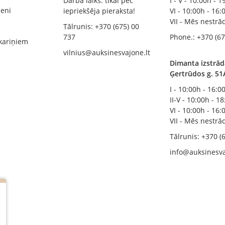
Darba laiks: tikai pēc
I - V - 10:00h - 
zeni
iepriekšēja pieraksta!
VI - 10:00h - 16:
VII - Mēs nestr
Tālrunis: +370 (675) 00
737
Phone.: +370 (67
kariņiem
vilnius@auksinesvajone.lt
Dimanta izstrād
Ģertrūdos g. 51
I - 10:00h - 16:0
II-V - 10:00h - 1
VI - 10:00h - 16:
VII - Mēs nestr
Tālrunis: +370 (
info@auksinesva