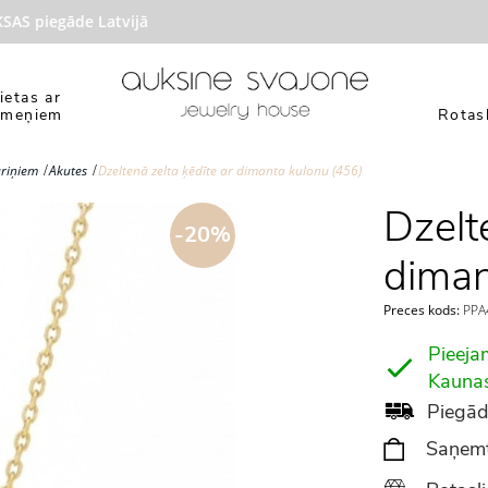
 piegāde Latvijā
ietas ar
kmeņiem
Rotasl
ariņiem
Akutes
Dzeltenā zelta ķēdīte ar dimanta kulonu (456)
Dzelt
-20%
diman
Preces kods:
PPA4
Pieeja
Kauna
Piegād
Saņemt