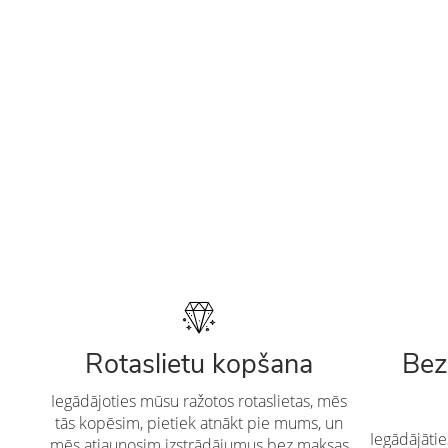
Rotaslietu kopšana
Bez
Iegādājoties mūsu ražotos rotaslietas, mēs
tās kopēsim, pietiek atnākt pie mums, un
Iegādājāti
mēs atjaunosim izstrādājumus bez maksas