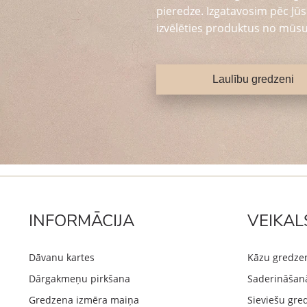
pieredze. Izgatavosim pēc Jūsu
izvēlēties produktus no mūsu
Laulību gredzeni
INFORMĀCIJA
VEIKAL
Dāvanu kartes
Kāzu gredze
Dārgakmeņu pirkšana
Saderināšan
Gredzena izmēra maiņa
Sieviešu gre