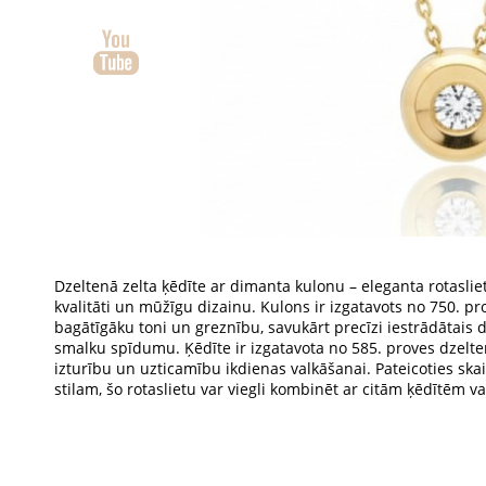
Dzeltenā zelta ķēdīte ar dimanta kulonu – eleganta rotasliet
kvalitāti un mūžīgu dizainu. Kulons ir izgatavots no
750. pr
bagātīgāku toni un greznību, savukārt precīzi iestrādātais 
smalku spīdumu. Ķēdīte ir izgatavota no
585. proves dzelte
izturību un uzticamību ikdienas valkāšanai. Pateicoties ska
stilam, šo rotaslietu var viegli kombinēt ar citām ķēdītēm va