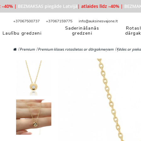
–40% |
BEZMAKSAS piegāde Latvijā
| atlaides līdz –40% |
BEZMAKSAS
+37067500737
+37067159775
info@auksinesvajone.lt
Saderināšanās
Rotasl
Laulību gredzeni
gredzeni
dārga
Premium
Premium klases rotaslietas ar dārgakmeņiem
Ķēdes ar piek