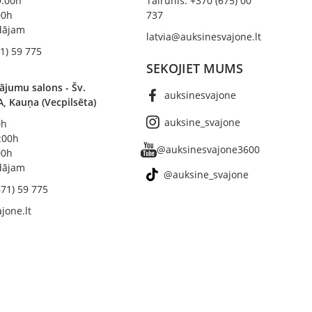
19:00h
Tālrunis: +370 (675) 00
00h
737
ādājam
latvia@auksinesvajone.lt
1) 59 775
SEKOJIET MUMS
ājumu salons - Šv.
auksinesvajone
A, Kauņa (Vecpilsēta)
auksine_svajone
0h
8:00h
@auksinesvajone3600
00h
ādājam
@auksine_svajone
671) 59 775
jone.lt