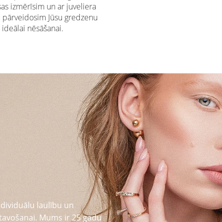
s izmērīsim un ar juveliera
u pārveidosim Jūsu gredzenu
ideālai nēsāšanai.
dividuālu laulību un
tavošanai. Mums ir 25 gadu