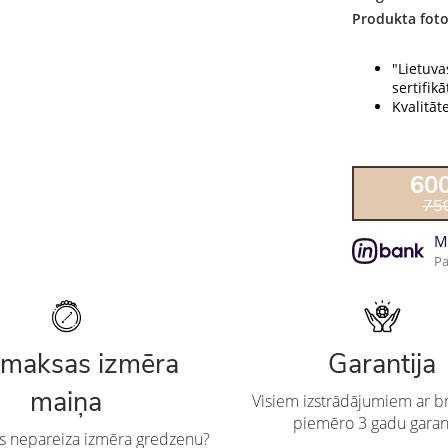
Produkta foto
"Lietuva
sertifikāt
Kvalitāt
60
75
M
Pa
maksas izmēra
Garantija
maiņa
Visiem izstrādājumiem ar br
piemēro 3 gadu garan
es nepareiza izmēra gredzenu?