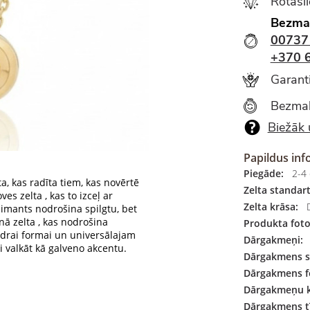
Rotasl
Bezma
00737
+370 
Garanti
Bezmak
Biežāk 
Papildus inf
Piegāde:
2-4 
a, kas radīta tiem, kas novērtē
Zelta standart
oves zelta
, kas to izceļ ar
Zelta krāsa:
D
dimants nodrošina spilgtu, bet
nā zelta
, kas nodrošina
Produkta foto
idrai formai un universālajam
Dārgakmeņi:
i valkāt kā galveno akcentu.
Dārgakmens s
Dārgakmens f
Dārgakmeņu k
Dārgakmens tī