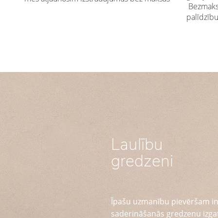
Bezmaksa
palīdzīb
Laulību
gredzeni
Īpašu uzmanību pievēršam in
saderināšanās gredzenu izga