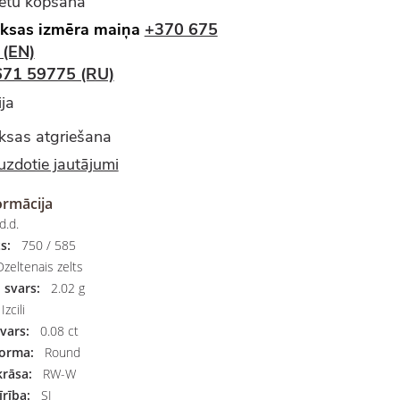
ietu kopšana
ksas izmēra maiņa
+370 675
 (EN)
671 59775 (RU)
ja
sas atgriešana
uzdotie jautājumi
ormācija
d.d.
s:
750 / 585
zeltenais zelts
 svars:
2.02 g
Izcili
vars:
0.08 ct
orma:
Round
rāsa:
RW-W
rība:
SI