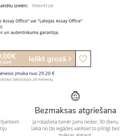
attēlu izmēri:
7mm/41cm
s Assay Office" vai "Latvijas Assay Office"
i.
es un autentiskuma garantija.
0,00€
Ielikt grozā
0,00€
ėnesio įmoka nuo 29.20 €
skolos laikotarpis 24 mėnesių
Bezmaksas atgriešana
iljantiem
Ja rotaslieta tomēr Jums neder, 30 dienu
tiju
laikā no tās iegādes varēsiet to pilnīgi bez
maksas atgriezt.