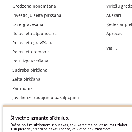
Gredzena noņemšana
Vīriešu gred
Investīciju zelta pirkšana
Auskari
Lāzergravēšana
Ķēdes ar pie
Rotaslietu atjaunošana
Aproces
Rotaslietu gravēšana
Visi...
Rotaslietu remonts
Rotu izgatavošana
Sudraba pirkšana
Zelta pirkšana
Par mums
Juvelierizstrādājumu pakalpojumi
Kāzu gredzenu ražošana
Saderināšanās gredzenu izgatavošana
Šī vietne izmanto sīkfailus.
Maksājums
Dažas no šīm sīkdatnēm ir būtiskas, savukārt citas palīdz mums uzlabot
jūsu pieredzi, sniedzot ieskatu par to, kā vietne tiek izmantota.