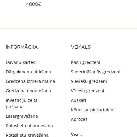
4800€
INFORMĀCIJA
VEIKALS
Dāvanu kartes
Kāzu gredzeni
Dārgakmeņu pirkšana
Saderināšanās gredzeni
Gredzena izmēra maiņa
Sieviešu gredzeni
Gredzena noņemšana
Vīriešu gredzeni
Investīciju zelta
Auskari
pirkšana
Ķēdes ar piekariņiem
Lāzergravēšana
Aproces
Rotaslietu atjaunošana
Visi...
Rotaslietu gravēšana