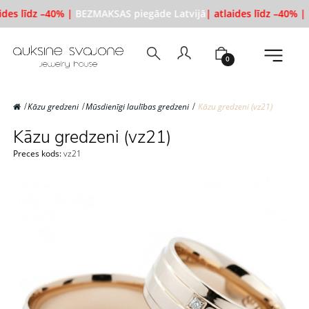
ides līdz –40% |
BEZMAKSAS piegāde Latvijā
| atlaides līdz –40% |
B
0
Kāzu gredzeni
Mūsdienīgi laulības gredzeni
Kāzu gredzeni (vz21)
Kāzu gredzeni (vz21)
Preces kods:
vz21