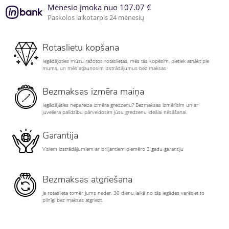
Mėnesio įmoka nuo 107.07 €
Paskolos laikotarpis 24 mėnesių
Rotaslietu kopšana
Iegādājoties mūsu ražotos rotaslietas, mēs tās kopēsim, pietiek atnākt pie
mums, un mēs atjaunosim izstrādājumus bez maksas
Bezmaksas izmēra maiņa
Iegādājāties nepareiza izmēra gredzenu? Bezmaksas izmērīsim un ar
juveliera palīdzību pārveidosim Jūsu gredzenu ideālai nēsāšanai.
Garantija
Visiem izstrādājumiem ar briljantiem piemēro 3 gadu garantiju
Bezmaksas atgriešana
Ja rotaslieta tomēr Jums neder, 30 dienu laikā no tās iegādes varēsiet to
pilnīgi bez maksas atgriezt.