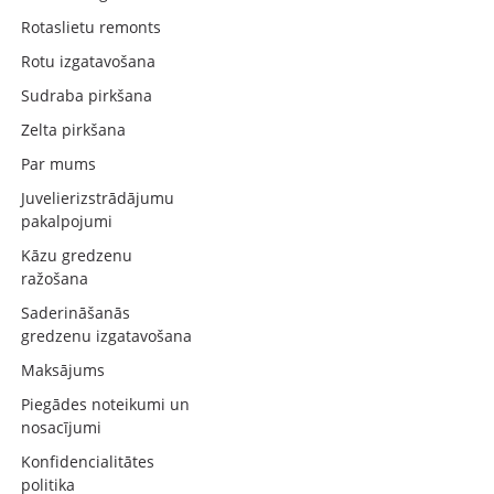
Rotaslietu remonts
Rotu izgatavošana
Sudraba pirkšana
Zelta pirkšana
Par mums
Juvelierizstrādājumu
pakalpojumi
Kāzu gredzenu
ražošana
Saderināšanās
gredzenu izgatavošana
Maksājums
Piegādes noteikumi un
nosacījumi
Konfidencialitātes
politika