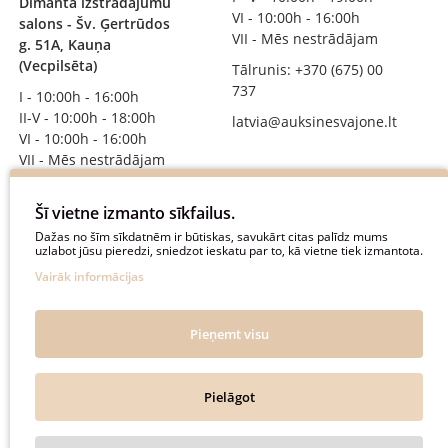
Dimanta izstrādājumu
VI - 10:00h - 16:00h
salons - Šv. Ģertrūdos
VII - Mēs nestrādājam
g. 51A, Kauņa
(Vecpilsēta)
Tālrunis: +370 (675) 00
737
I - 10:00h - 16:00h
II-V - 10:00h - 18:00h
latvia@auksinesvajone.lt
VI - 10:00h - 16:00h
VII - Mēs nestrādājam
Tālrunis: +370 (671) 59
775
Šī vietne izmanto sīkfailus.
Dažas no šīm sīkdatnēm ir būtiskas, savukārt citas palīdz mums
info@auksinesvajone.lt
uzlabot jūsu pieredzi, sniedzot ieskatu par to, kā vietne tiek izmantota.
Vairāk informācijas
SEKOJIET MUMS
auksinesvajone
Pieņemt visu
auksine_svajone
Pielāgot
@auksinesvajone3600
@auksine_svajone