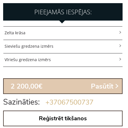
PIEEJAMĀS IESPĒJAS:
Zelta krāsa
Sieviešu gredzena izmērs
Vīriešu gredzena izmērs
2 200,00€
Pasūtīt
Sazināties:
+37067500737
Reģistrēt tikšanos