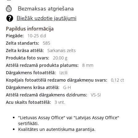
Bezmaksas atgriešana
Biežāk uzdotie jautājumi
Papildus informācija
Piegāde:
10-25 d.d
Zelta standarts:
585
Zelta krāsa attēlā:
Sarkanais zelts
Produkta foto svars:
20.00 g
Attēlā redzamā produkta platums:
8 mm
Dārgakmens fotoattēlā:
Izcili
Kopējais fotoattēlā redzamo dārgakmeņu svars:
0,12 ct
Dārgakmens krāsa attēlā:
G-H
Attēlā redzamā dārgakmens dzidrums:
VS-SI
Acu skaits fotoattēlā:
3 vnt.
"Lietuvas Assay Office" vai "Latvijas Assay Office"
sertifikāti.
Kvalitātes un autentiskuma garantija.