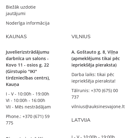
Biežāk uzdotie
jautājumi
Noderīga informācija
KAUNAS
VILNIUS
Juvelierizstrādājumu
A. Goštauto g. 8, Viļņa
darbnīca un salons -
(apmeklējums tikai pēc
Kovo 11 - osios g. 22
iepriekšēja pieraksta)
(Girstupio "IKI"
Darba laiks: tikai pēc
tirdzniecības centrs),
iepriekšēja pieraksta!
Kauņa
Tālrunis: +370 (675) 00
I - V - 10:00h - 19:00h
737
VI - 10:00h - 16:00h
vilnius@auksinesvajone.lt
VII - Mēs nestrādājam
Phone.: +370 (671) 59
LATVIJA
775
I - V - 10:00h - 19:00h