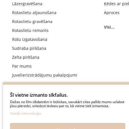
Lāzergravēšana
Ķēdes ar pie
Rotaslietu atjaunošana
Aproces
Rotaslietu gravēšana
Visi...
Rotaslietu remonts
Rotu izgatavošana
Sudraba pirkšana
Zelta pirkšana
Par mums
Juvelierizstrādājumu pakalpojumi
Kāzu gredzenu ražošana
Saderināšanās gredzenu izgatavošana
Šī vietne izmanto sīkfailus.
Maksājums
Dažas no šīm sīkdatnēm ir būtiskas, savukārt citas palīdz mums uzlabot
jūsu pieredzi, sniedzot ieskatu par to, kā vietne tiek izmantota.
Piegādes noteikumi un nosacījumi
Vairāk informācijas
Konfidencialitātes politika
Biežāk uzdotie jautājumi