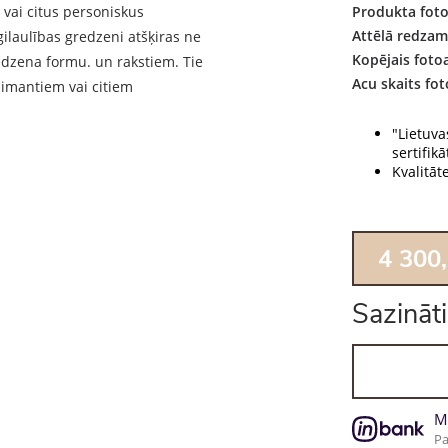
 vai citus personiskus
Produkta foto
Attēlā redzam
gi
laulības gredzeni atšķiras ne
Kopējais foto
redzena formu. un rakstiem. Tie
Acu skaits fot
dimantiem vai citiem
"Lietuva
sertifikāt
Kvalitāt
4 300
Sazināti
M
Pa