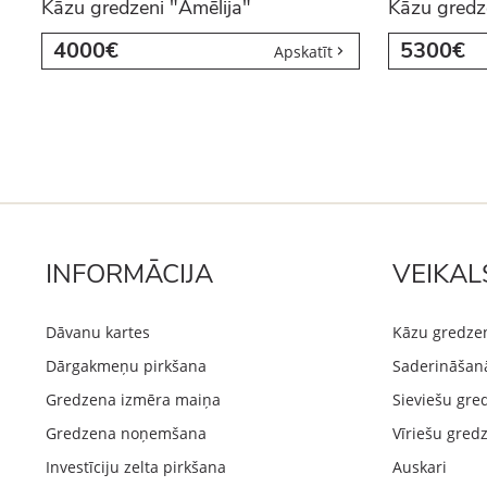
Kāzu gredzeni "Amēlija"
Kāzu gredz
4000€
5300€
Apskatīt
INFORMĀCIJA
VEIKAL
Dāvanu kartes
Kāzu gredze
Dārgakmeņu pirkšana
Saderināšan
Gredzena izmēra maiņa
Sieviešu gre
Gredzena noņemšana
Vīriešu gred
Investīciju zelta pirkšana
Auskari