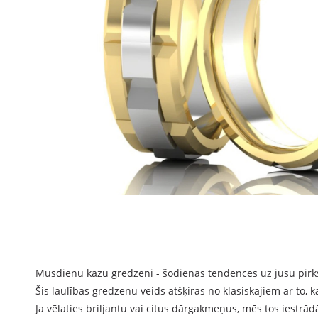
Mūsdienu kāzu gredzeni - šodienas tendences uz jūsu pirk
Šis laulības gredzenu veids atšķiras no klasiskajiem ar to, ka
Ja vēlaties briljantu vai citus dārgakmeņus, mēs tos iestrādā