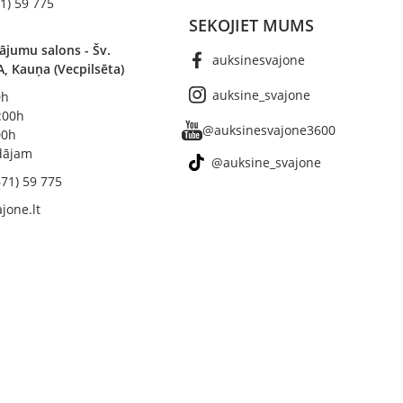
1) 59 775
SEKOJIET MUMS
ājumu salons - Šv.
auksinesvajone
A, Kauņa (Vecpilsēta)
auksine_svajone
0h
8:00h
@auksinesvajone3600
00h
ādājam
@auksine_svajone
671) 59 775
jone.lt