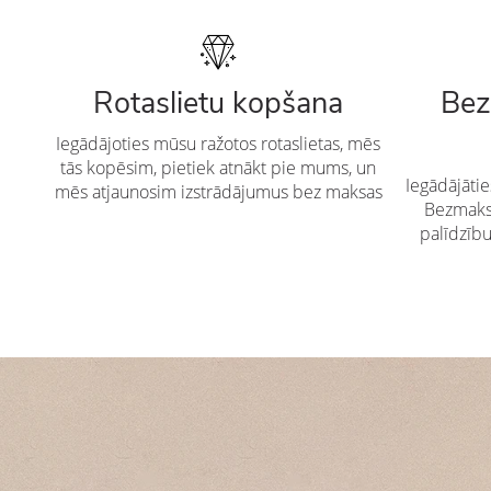
Rotaslietu kopšana
Bez
Iegādājoties mūsu ražotos rotaslietas, mēs
tās kopēsim, pietiek atnākt pie mums, un
Iegādājāti
mēs atjaunosim izstrādājumus bez maksas
Bezmaksa
palīdzīb