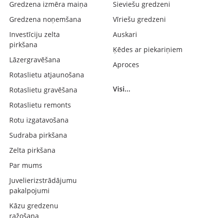
Gredzena izmēra maiņa
Sieviešu gredzeni
Gredzena noņemšana
Vīriešu gredzeni
Investīciju zelta
Auskari
pirkšana
Ķēdes ar piekariņiem
Lāzergravēšana
Aproces
Rotaslietu atjaunošana
Visi...
Rotaslietu gravēšana
Rotaslietu remonts
Rotu izgatavošana
Sudraba pirkšana
Zelta pirkšana
Par mums
Juvelierizstrādājumu
pakalpojumi
Kāzu gredzenu
ražošana