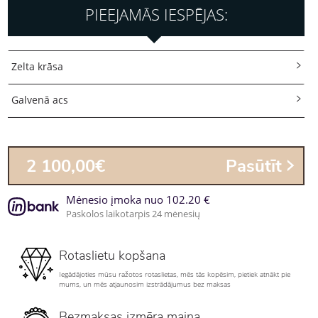
PIEEJAMĀS IESPĒJAS:
Zelta krāsa
Galvenā acs
2 100,00€
Pasūtīt
Mėnesio įmoka nuo 102.20 €
Paskolos laikotarpis 24 mėnesių
Rotaslietu kopšana
Iegādājoties mūsu ražotos rotaslietas, mēs tās kopēsim, pietiek atnākt pie
mums, un mēs atjaunosim izstrādājumus bez maksas
Bezmaksas izmēra maiņa