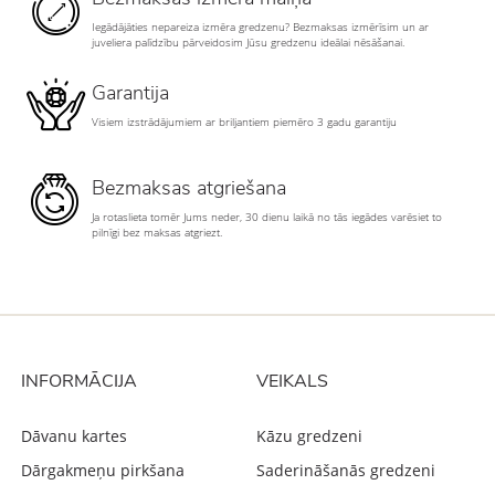
Iegādājāties nepareiza izmēra gredzenu? Bezmaksas izmērīsim un ar
juveliera palīdzību pārveidosim Jūsu gredzenu ideālai nēsāšanai.
Garantija
Visiem izstrādājumiem ar briljantiem piemēro 3 gadu garantiju
Bezmaksas atgriešana
Ja rotaslieta tomēr Jums neder, 30 dienu laikā no tās iegādes varēsiet to
pilnīgi bez maksas atgriezt.
INFORMĀCIJA
VEIKALS
Dāvanu kartes
Kāzu gredzeni
Dārgakmeņu pirkšana
Saderināšanās gredzeni