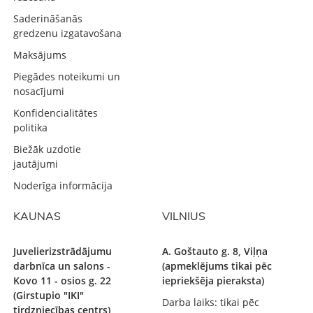
Saderināšanās
gredzenu izgatavošana
Maksājums
Piegādes noteikumi un
nosacījumi
Konfidencialitātes
politika
Biežāk uzdotie
jautājumi
Noderīga informācija
KAUNAS
VILNIUS
Juvelierizstrādājumu
A. Goštauto g. 8, Viļņa
darbnīca un salons -
(apmeklējums tikai pēc
Kovo 11 - osios g. 22
iepriekšēja pieraksta)
(Girstupio "IKI"
Darba laiks: tikai pēc
tirdzniecības centrs),