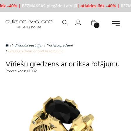
līdz –40% |
BEZMAKSAS piegāde Latvijā
| atlaides līdz –40% |
BEZMA
0
Individuāli pasūtījumi
Vīriešu gredzeni
Vīriešu gredzens ar oniksa rotājumu
Vīriešu gredzens ar oniksa rotājumu
Preces kods:
z1032