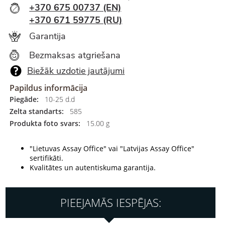
+370 675 00737 (EN)
+370 671 59775 (RU)
Garantija
Bezmaksas atgriešana
Biežāk uzdotie jautājumi
Papildus informācija
Piegāde:
10-25 d.d
Zelta standarts:
585
Produkta foto svars:
15.00 g
"Lietuvas Assay Office" vai "Latvijas Assay Office"
sertifikāti.
Kvalitātes un autentiskuma garantija.
PIEEJAMĀS IESPĒJAS: