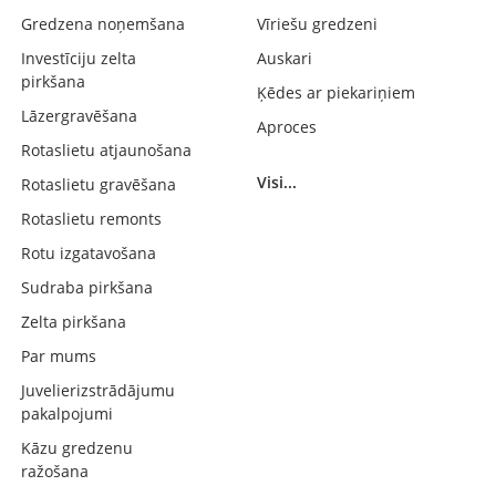
Gredzena noņemšana
Vīriešu gredzeni
Investīciju zelta
Auskari
pirkšana
Ķēdes ar piekariņiem
Lāzergravēšana
Aproces
Rotaslietu atjaunošana
Visi...
Rotaslietu gravēšana
Rotaslietu remonts
Rotu izgatavošana
Sudraba pirkšana
Zelta pirkšana
Par mums
Juvelierizstrādājumu
pakalpojumi
Kāzu gredzenu
ražošana