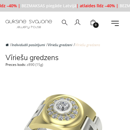
līdz –40% |
BEZMAKSAS piegāde Latvijā
| atlaides līdz –40% |
BEZMA
0
Individuāli pasūtījumi
Vīriešu gredzeni
Vīriešu gredzens
Vīriešu gredzens
Preces kods:
z890 (15g)