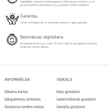
Iegādājāties nepareiza izmēra gredzenu? Bezmaksas izmērīsim un ar
juveliera palīdzību pārveidosim Jūsu gredzenu ideālai nēsāšanai.
Garantija
Visiem izstrādājumiem ar briljantiem piemēro 3 gadu garantiju
Bezmaksas atgriešana
Ja rotaslieta tomēr Jums neder, 30 dienu laikā no tās iegādes varēsiet to
pilnīgi bez maksas atgriezt.
INFORMĀCIJA
VEIKALS
Dāvanu kartes
Kāzu gredzeni
Dārgakmeņu pirkšana
Saderināšanās gredzeni
Gredzena izmēra maiņa
Sieviešu gredzeni