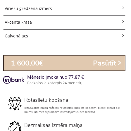
Vīriešu gredzena izmērs
Akcenta krāsa
Galvenā acs
1 600,00€
Pasūtīt
Mėnesio įmoka nuo 77.87 €
Paskolos laikotarpis 24 mėnesių
Rotaslietu kopšana
Iegādājoties mūsu ražotos rotaslietas, mēs tās kopēsim, pietiek atnākt pie
mums, un mēs atjaunosim izstrādājumus bez maksas
Bezmaksas izmēra maiņa