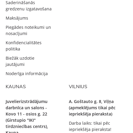
Saderināšanās
gredzenu izgatavošana
Maksājums
Piegādes noteikumi un
nosacījumi
Konfidencialitātes
politika
Biežāk uzdotie
jautājumi
Noderīga informācija
KAUNAS
VILNIUS
Juvelierizstrādājumu
A. Goštauto g. 8, Viļņa
darbnīca un salons -
(apmeklējums tikai pēc
Kovo 11 - osios g. 22
iepriekšēja pieraksta)
(Girstupio "IKI"
Darba laiks: tikai pēc
tirdzniecības centrs),
iepriekšēja pieraksta!
Kauņa