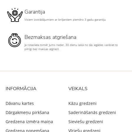
Garantija
Visiem izstrādājumiem ar briljantiem piemēro 3 gadu garantiju
Bezmaksas atgriešana
Ja rotaslieta tomēr Jums neder, 30 dienu laikā no tās iegādes varēsiet to
pilnīgi bez maksas atgriezt.
INFORMĀCIJA
VEIKALS
Dāvanu kartes
Kāzu gredzeni
Dārgakmeņu pirkšana
Saderināšanās gredzeni
Gredzena izmēra maiņa
Sieviešu gredzeni
Gredzena noņemšana
Vīriešu gredzeni