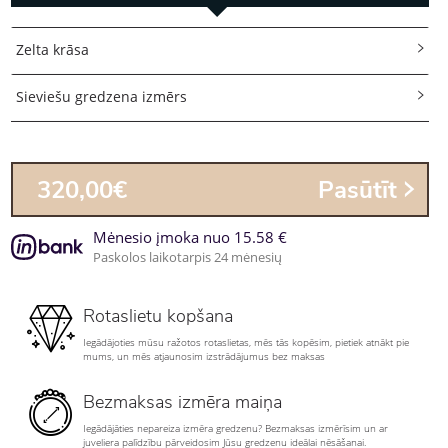
Zelta krāsa
Sieviešu gredzena izmērs
320,00€
Pasūtīt
Mėnesio įmoka nuo 15.58 €
Paskolos laikotarpis 24 mėnesių
Rotaslietu kopšana
Iegādājoties mūsu ražotos rotaslietas, mēs tās kopēsim, pietiek atnākt pie
mums, un mēs atjaunosim izstrādājumus bez maksas
Bezmaksas izmēra maiņa
Iegādājāties nepareiza izmēra gredzenu? Bezmaksas izmērīsim un ar
juveliera palīdzību pārveidosim Jūsu gredzenu ideālai nēsāšanai.