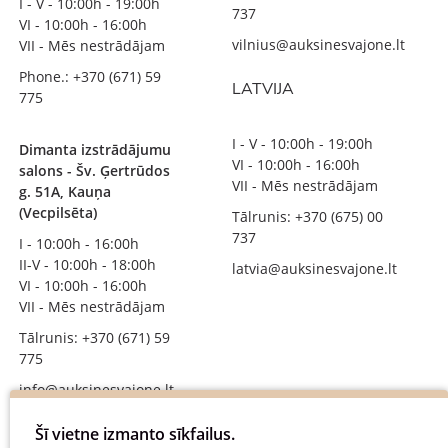
I - V - 10:00h - 19:00h
737
VI - 10:00h - 16:00h
vilnius@auksinesvajone.lt
VII - Mēs nestrādājam
Phone.: +370 (671) 59
LATVIJA
775
I - V - 10:00h - 19:00h
Dimanta izstrādājumu
VI - 10:00h - 16:00h
salons - Šv. Ģertrūdos
VII - Mēs nestrādājam
g. 51A, Kauņa
(Vecpilsēta)
Tālrunis: +370 (675) 00
737
I - 10:00h - 16:00h
II-V - 10:00h - 18:00h
latvia@auksinesvajone.lt
VI - 10:00h - 16:00h
VII - Mēs nestrādājam
Tālrunis: +370 (671) 59
775
info@auksinesvajone.lt
SEKOJIET MUMS
Šī vietne izmanto sīkfailus.