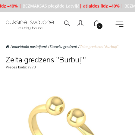
līdz –40% |
BEZMAKSAS piegāde Latvijā
| atlaides līdz –40% |
BEZMA
0
Individuāli pasūtījumi
Sieviešu gredzeni
Zelta gredzens "Burbuļi"
Zelta gredzens "Burbuļi"
Preces kods:
z970