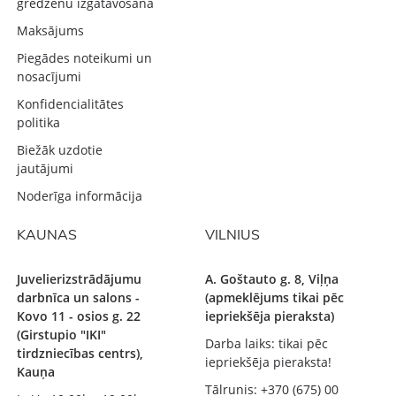
gredzenu izgatavošana
Maksājums
Piegādes noteikumi un
nosacījumi
Konfidencialitātes
politika
Biežāk uzdotie
jautājumi
Noderīga informācija
KAUNAS
VILNIUS
Juvelierizstrādājumu
A. Goštauto g. 8, Viļņa
darbnīca un salons -
(apmeklējums tikai pēc
Kovo 11 - osios g. 22
iepriekšēja pieraksta)
(Girstupio "IKI"
Darba laiks: tikai pēc
tirdzniecības centrs),
iepriekšēja pieraksta!
Kauņa
Tālrunis: +370 (675) 00