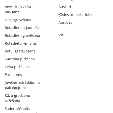
Investīciju zelta
Auskari
pirkšana
Ķēdes ar piekariņiem
Lāzergravēšana
Aproces
Rotaslietu atjaunošana
Visi...
Rotaslietu gravēšana
Rotaslietu remonts
Rotu izgatavošana
Sudraba pirkšana
Zelta pirkšana
Par mums
Juvelierizstrādājumu
pakalpojumi
Kāzu gredzenu
ražošana
Saderināšanās