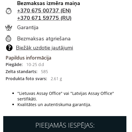
Bezmaksas izmēra maiņa
+370 675 00737 (EN)
+370 671 59775 (RU)
Garantija
Bezmaksas atgriešana
Biežāk uzdotie jautājumi
Papildus informācija
Piegāde:
10-25 d.d
Zelta standarts:
585
Produkta foto svars:
2.61 g
"Lietuvas Assay Office" vai "Latvijas Assay Office"
sertifikāti.
Kvalitātes un autentiskuma garantija.
PIEEJAMĀS IESPĒJAS: