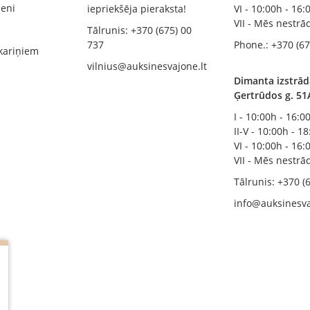
zeni
iepriekšēja pieraksta!
VI - 10:00h - 16:
VII - Mēs nestr
Tālrunis: +370 (675) 00
737
Phone.: +370 (67
kariņiem
vilnius@auksinesvajone.lt
Dimanta izstrād
Ģertrūdos g. 51
I - 10:00h - 16:0
II-V - 10:00h - 1
VI - 10:00h - 16:
VII - Mēs nestr
Tālrunis: +370 (
info@auksinesva