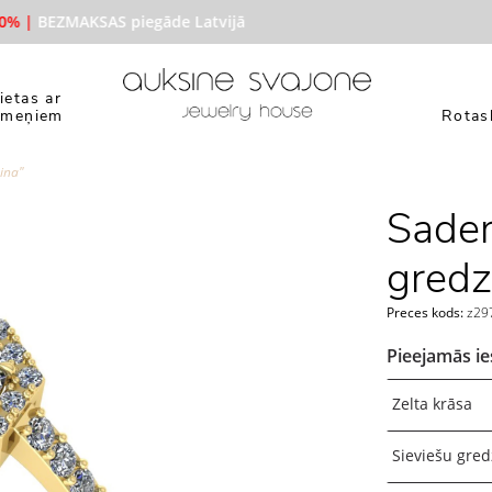
% |
BEZMAKSAS piegāde Latvijā
ietas ar
kmeņiem
Rotasl
ina"
Sader
gredz
Preces kods:
z29
Pieejamās ie
Zelta krāsa
Sieviešu gre