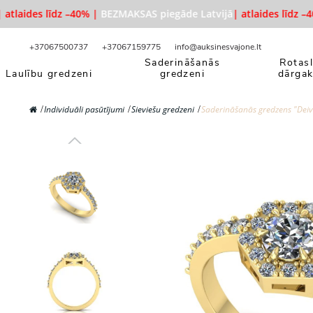
tlaides līdz –40% |
BEZMAKSAS piegāde Latvijā
| atlaides līdz –40
+37067500737
+37067159775
info@auksinesvajone.lt
Saderināšanās
Rotasl
Laulību gredzeni
gredzeni
dārga
Individuāli pasūtījumi
Sieviešu gredzeni
Saderināšanās gredzens "Deiv