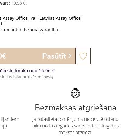
vars:
0.98 ct
s Assay Office" vai "Latvijas Assay Office"
i.
es un autentiskuma garantija.
0€
Pasūtīt
ėnesio įmoka nuo 16.06 €
skolos laikotarpis 24 mėnesių
Bezmaksas atgriešana
iljantiem
Ja rotaslieta tomēr Jums neder, 30 dienu
tiju
laikā no tās iegādes varēsiet to pilnīgi bez
maksas atgriezt.