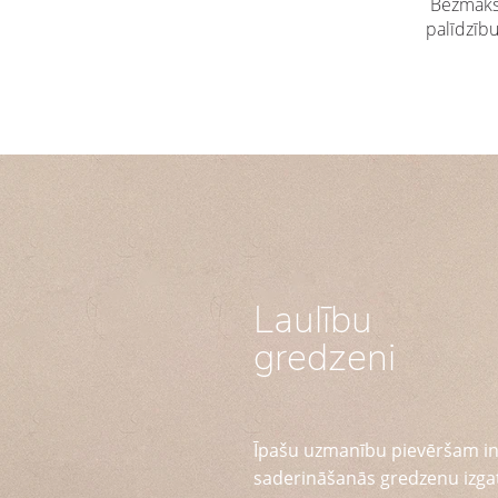
Bezmaksa
palīdzīb
Laulību
gredzeni
Īpašu uzmanību pievēršam in
saderināšanās gredzenu izga