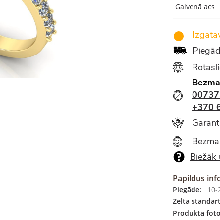
Galvenā acs
Izgatav
Piegād
Rotasl
Bezma
00737
+370 
Garanti
Bezmak
Biežāk 
Papildus inf
Piegāde:
10-2
Zelta standart
Produkta foto