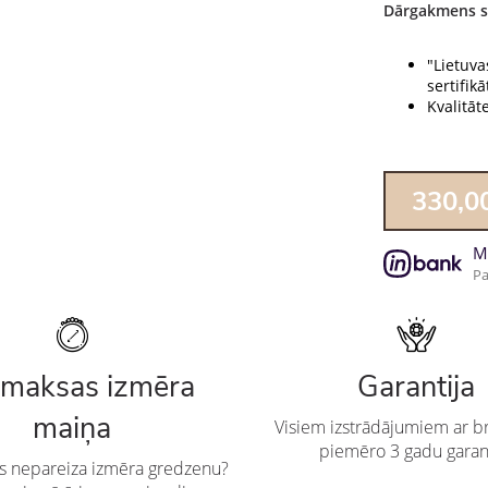
Dārgakmens s
"Lietuva
sertifikāt
Kvalitāt
330,0
M
Pa
maksas izmēra
Garantija
maiņa
Visiem izstrādājumiem ar br
piemēro 3 gadu garan
es nepareiza izmēra gredzenu?