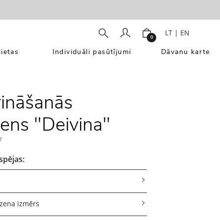
LT
|
EN
0
ietas
Individuāli pasūtījumi
Dāvanu karte
ināšanās
ens "Deivina"
7
spējas:
dzena izmērs