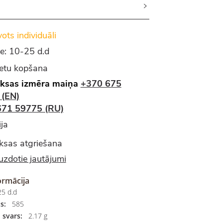
ots individuāli
e: 10-25 d.d
ietu kopšana
ksas izmēra maiņa
+370 675
 (EN)
671 59775 (RU)
ja
sas atgriešana
uzdotie jautājumi
ormācija
5 d.d
s:
585
 svars:
2.17 g