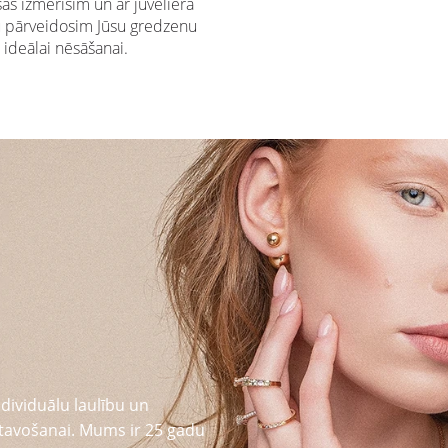
s izmērīsim un ar juveliera
u pārveidosim Jūsu gredzenu
ideālai nēsāšanai.
dividuālu laulību un
tavošanai. Mums ir 25 gadu