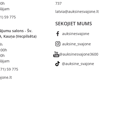
00h
737
ādājam
latvia@auksinesvajone.lt
1) 59 775
SEKOJIET MUMS
ājumu salons - Šv.
auksinesvajone
A, Kauņa (Vecpilsēta)
auksine_svajone
0h
8:00h
@auksinesvajone3600
00h
ādājam
@auksine_svajone
671) 59 775
jone.lt