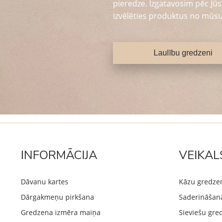
pieredze. Izgatavosim pēc Jūsu
izvēlēties produktus no mūsu
Laulību gredzeni
INFORMĀCIJA
VEIKAL
Dāvanu kartes
Kāzu gredze
Dārgakmeņu pirkšana
Saderināšan
Gredzena izmēra maiņa
Sieviešu gre