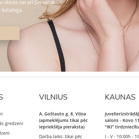
 skices vai arī Jūs varat
 kataloga.
S
VILNIUS
KAUNAS
ni
A. Goštauto g. 8, Viļņa
Juvelierizstrād
(apmeklējums tikai pēc
salons - Kovo 11
ās gredzeni
iepriekšēja pieraksta)
"IKI" tirdzniecī
dzeni
Darba laiks: tikai pēc
I - V - 10:00h - 