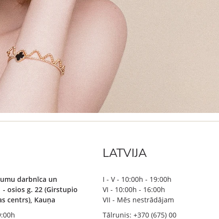
LATVIJA
ājumu darbnīca un
I - V - 10:00h - 19:00h
 - osios g. 22 (Girstupio
VI - 10:00h - 16:00h
bas centrs), Kauņa
VII - Mēs nestrādājam
19:00h
Tālrunis: +370 (675) 00