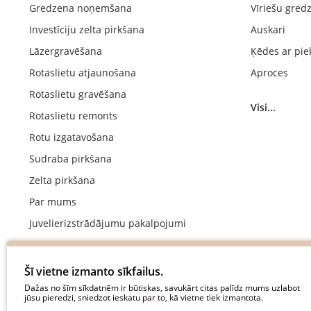
Gredzena noņemšana
Vīriešu gred
Investīciju zelta pirkšana
Auskari
Lāzergravēšana
Ķēdes ar pie
Rotaslietu atjaunošana
Aproces
Rotaslietu gravēšana
Visi...
Rotaslietu remonts
Rotu izgatavošana
Sudraba pirkšana
Zelta pirkšana
Par mums
Juvelierizstrādājumu pakalpojumi
Kāzu gredzenu ražošana
Saderināšanās gredzenu izgatavošana
Šī vietne izmanto sīkfailus.
Maksājums
Dažas no šīm sīkdatnēm ir būtiskas, savukārt citas palīdz mums uzlabot
jūsu pieredzi, sniedzot ieskatu par to, kā vietne tiek izmantota.
Piegādes noteikumi un nosacījumi