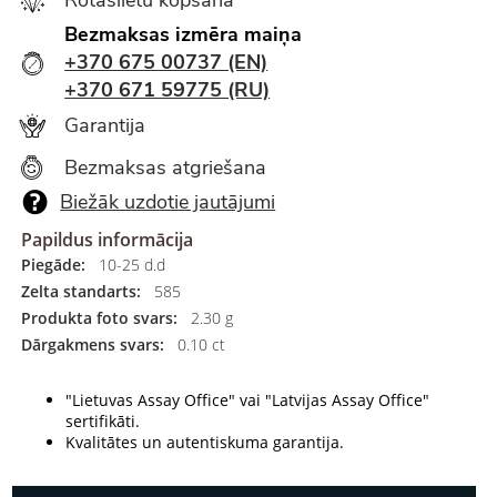
Bezmaksas izmēra maiņa
+370 675 00737 (EN)
+370 671 59775 (RU)
Garantija
Bezmaksas atgriešana
Biežāk uzdotie jautājumi
Papildus informācija
Piegāde:
10-25 d.d
Zelta standarts:
585
Produkta foto svars:
2.30 g
Dārgakmens svars:
0.10 ct
"Lietuvas Assay Office" vai "Latvijas Assay Office"
sertifikāti.
Kvalitātes un autentiskuma garantija.