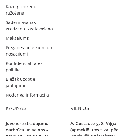
Kāzu gredzenu
ražošana
Saderināšanās
gredzenu izgatavošana
Maksājums
Piegādes noteikumi un
nosacījumi
Konfidencialitātes
politika
Biežāk uzdotie
jautājumi
Noderīga informācija
KAUNAS
VILNIUS
Juvelierizstrādājumu
A. Goštauto g. 8, Viļņa
darbnīca un salons -
(apmeklējums tikai pēc