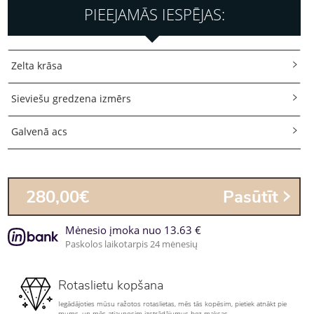
PIEEJAMĀS IESPĒJAS:
Zelta krāsa
Sieviešu gredzena izmērs
Galvenā acs
280,00€
Pasūtīt
Mėnesio įmoka nuo 13.63 €
Paskolos laikotarpis 24 mėnesių
Rotaslietu kopšana
Iegādājoties mūsu ražotos rotaslietas, mēs tās kopēsim, pietiek atnākt pie
mums, un mēs atjaunosim izstrādājumus bez maksas