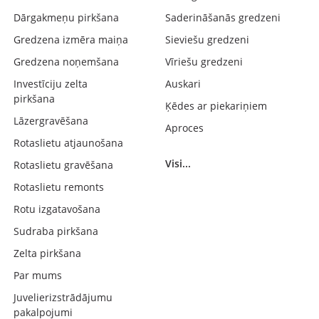
Dārgakmeņu pirkšana
Saderināšanās gredzeni
Gredzena izmēra maiņa
Sieviešu gredzeni
Gredzena noņemšana
Vīriešu gredzeni
Investīciju zelta
Auskari
pirkšana
Ķēdes ar piekariņiem
Lāzergravēšana
Aproces
Rotaslietu atjaunošana
Visi...
Rotaslietu gravēšana
Rotaslietu remonts
Rotu izgatavošana
Sudraba pirkšana
Zelta pirkšana
Par mums
Juvelierizstrādājumu
pakalpojumi