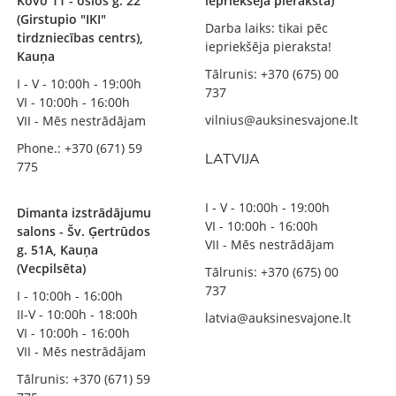
Kovo 11 - osios g. 22
iepriekšēja pieraksta)
(Girstupio "IKI"
Darba laiks: tikai pēc
tirdzniecības centrs),
iepriekšēja pieraksta!
Kauņa
Tālrunis: +370 (675) 00
I - V - 10:00h - 19:00h
737
VI - 10:00h - 16:00h
vilnius@auksinesvajone.lt
VII - Mēs nestrādājam
Phone.: +370 (671) 59
LATVIJA
775
I - V - 10:00h - 19:00h
Dimanta izstrādājumu
VI - 10:00h - 16:00h
salons - Šv. Ģertrūdos
VII - Mēs nestrādājam
g. 51A, Kauņa
(Vecpilsēta)
Tālrunis: +370 (675) 00
737
I - 10:00h - 16:00h
II-V - 10:00h - 18:00h
latvia@auksinesvajone.lt
VI - 10:00h - 16:00h
VII - Mēs nestrādājam
Tālrunis: +370 (671) 59