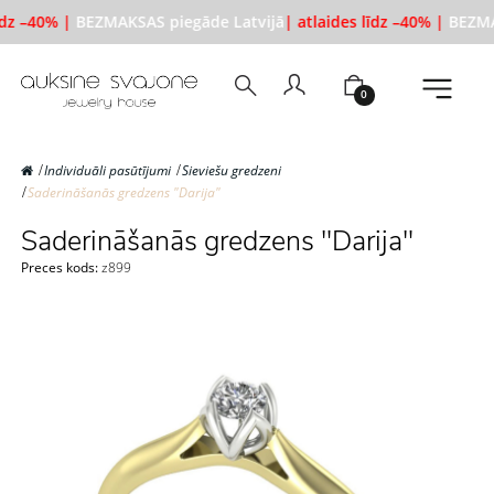
īdz –40% |
BEZMAKSAS piegāde Latvijā
| atlaides līdz –40% |
BEZMAK
0
Individuāli pasūtījumi
Sieviešu gredzeni
Saderināšanās gredzens "Darija"
Saderināšanās gredzens "Darija"
Preces kods:
z899