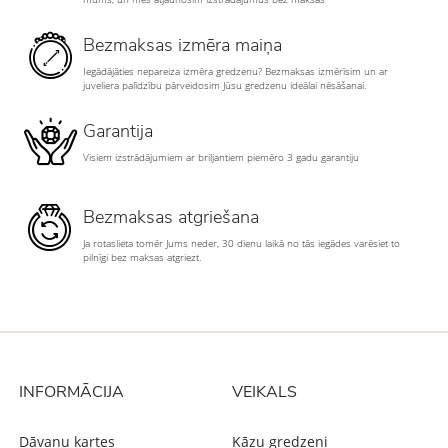
Bezmaksas izmēra maiņa
Iegādājāties nepareiza izmēra gredzenu? Bezmaksas izmērīsim un ar
juveliera palīdzību pārveidosim Jūsu gredzenu ideālai nēsāšanai.
Garantija
Visiem izstrādājumiem ar briljantiem piemēro 3 gadu garantiju
Bezmaksas atgriešana
Ja rotaslieta tomēr Jums neder, 30 dienu laikā no tās iegādes varēsiet to
pilnīgi bez maksas atgriezt.
INFORMĀCIJA
VEIKALS
Dāvanu kartes
Kāzu gredzeni