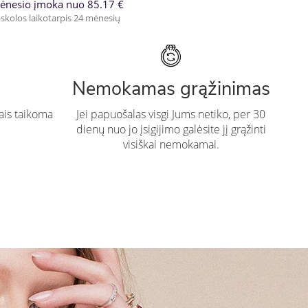
ėnesio įmoka nuo 85.17 €
skolos laikotarpis 24 mėnesių
Nemokamas grąžinimas
ais taikoma
Jei papuošalas visgi Jums netiko, per 30
dienų nuo jo įsigijimo galėsite jį grąžinti
visiškai nemokamai.