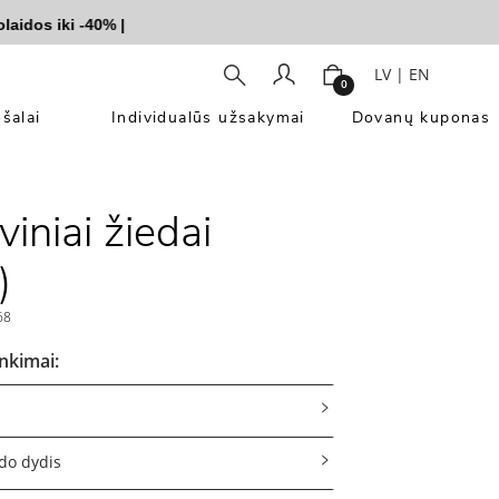
s iki -40%
|
LV
|
EN
0
šalai
Individualūs užsakymai
Dovanų kuponas
iniai žiedai
)
68
inkimai:
do dydis