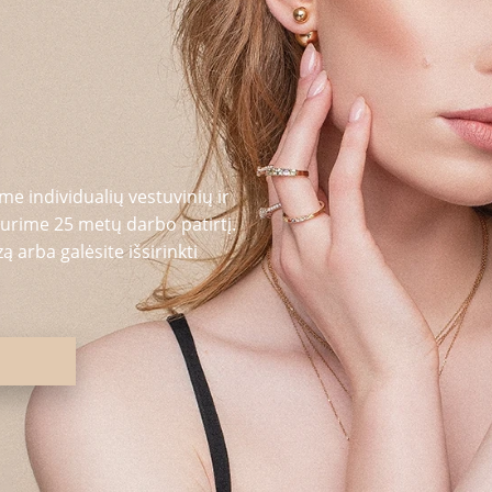
me individualių vestuvinių ir
urime 25 metų darbo patirtį.
 arba galėsite išsirinkti