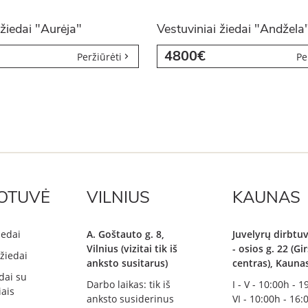
 žiedai "Aurėja"
Vestuviniai žiedai "Andžela
4800€
Peržiūrėti
Pe
OTUVĖ
VILNIUS
KAUNAS
iedai
A. Goštauto g. 8,
Juvelyrų dirbtuv
Vilnius (vizitai tik iš
- osios g. 22 (G
žiedai
anksto susitarus)
centras), Kauna
dai su
Darbo laikas: tik iš
I - V - 10:00h - 
ais
anksto susiderinus
VI - 10:00h - 16: