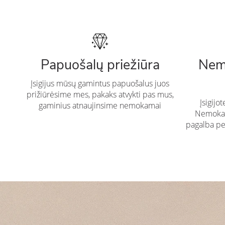
Papuošalų priežiūra
Nem
Įsigijus mūsų gamintus papuošalus juos
prižiūrėsime mes, pakaks atvykti pas mus,
Įsigijo
gaminius atnaujinsime nemokamai
Nemokam
pagalba pe