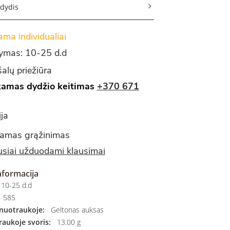
 dydis
ma individualiai
tymas: 10-25 d.d
alų priežiūra
amas dydžio keitimas
+370 671
ja
amas grąžinimas
siai užduodami klausimai
nformacija
10-25 d.d
585
nuotraukoje:
Geltonas auksas
aukoje svoris:
13.00 g