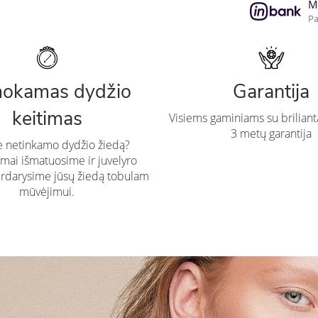
M
Pa
okamas dydžio
Garantija
keitimas
Visiems gaminiams su briliant
3 metų garantija
te netinkamo dydžio žiedą?
ai išmatuosime ir juvelyro
rdarysime jūsų žiedą tobulam
mūvėjimui.