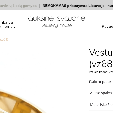
ių žiedų gamyba
|
NEMOKAMAS pristatymas Lietuvoje
|
nuolaido
yrika su
kmeniais
Papuo
 (vz68)
Vestuv
(vz68
Prekės kodas:
vz
Galimi pasir
Aukso spalva
Moteriško žie