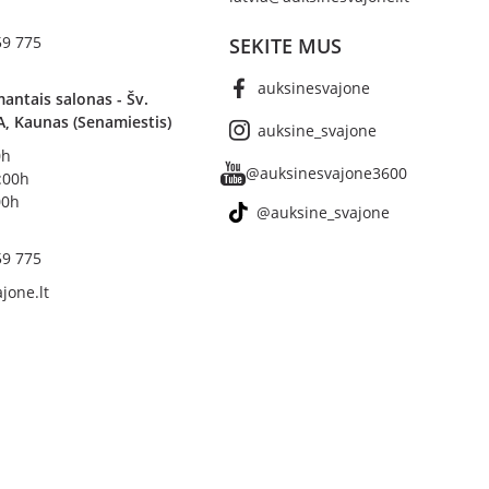
59 775
SEKITE MUS
auksinesvajone
antais salonas - Šv.
A, Kaunas (Senamiestis)
auksine_svajone
0h
@auksinesvajone3600
8:00h
00h
@auksine_svajone
59 775
jone.lt