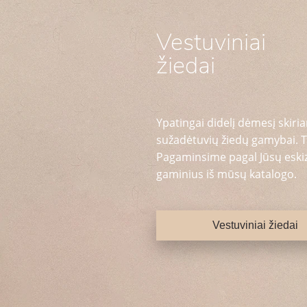
Vestuviniai
žiedai
Ypatingai didelį dėmesį skiria
sužadėtuvių žiedų gamybai. T
Pagaminsime pagal Jūsų eskizą
gaminius iš mūsų katalogo.
Vestuviniai žiedai