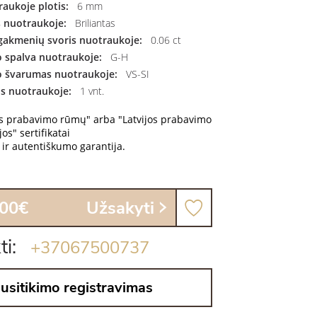
aukoje plotis:
6 mm
 nuotraukoje:
Briliantas
gakmenių svoris nuotraukoje:
0.06 ct
 spalva nuotraukoje:
G-H
 švarumas nuotraukoje:
VS-SI
us nuotraukoje:
1 vnt.
os prabavimo rūmų" arba "Latvijos prabavimo
os" sertifikatai
ir autentiškumo garantija.
.00€
Užsakyti
ti:
+37067500737
usitikimo registravimas